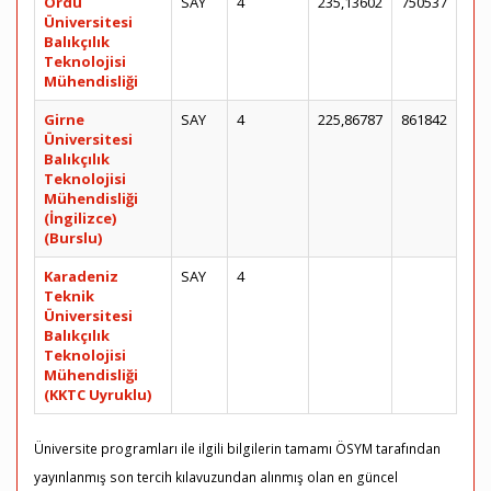
Ordu
SAY
4
235,13602
750537
Üniversitesi
Balıkçılık
Teknolojisi
Mühendisliği
Girne
SAY
4
225,86787
861842
Üniversitesi
Balıkçılık
Teknolojisi
Mühendisliği
(İngilizce)
(Burslu)
Karadeniz
SAY
4
Teknik
Üniversitesi
Balıkçılık
Teknolojisi
Mühendisliği
(KKTC Uyruklu)
Üniversite programları ile ilgili bilgilerin tamamı ÖSYM tarafından
yayınlanmış son tercih kılavuzundan alınmış olan en güncel