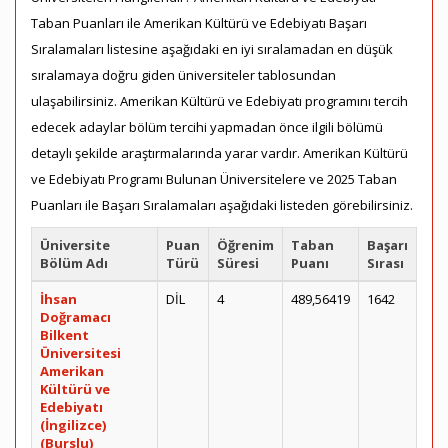
Taban Puanları ile Amerikan Kültürü ve Edebiyatı Başarı
Sıralamaları listesine aşağıdaki en iyi sıralamadan en düşük
sıralamaya doğru giden üniversiteler tablosundan
ulaşabilirsiniz. Amerikan Kültürü ve Edebiyatı programını tercih
edecek adaylar bölüm tercihi yapmadan önce ilgili bölümü
detaylı şekilde araştırmalarında yarar vardır. Amerikan Kültürü
ve Edebiyatı Programı Bulunan Üniversitelere ve 2025 Taban
Puanları ile Başarı Sıralamaları aşağıdaki listeden görebilirsiniz.
Üniversite
Puan
Öğrenim
Taban
Başarı
Bölüm Adı
Türü
Süresi
Puanı
Sırası
İhsan
DİL
4
489,56419
1642
Doğramacı
Bilkent
Üniversitesi
Amerikan
Kültürü ve
Edebiyatı
(İngilizce)
(Burslu)