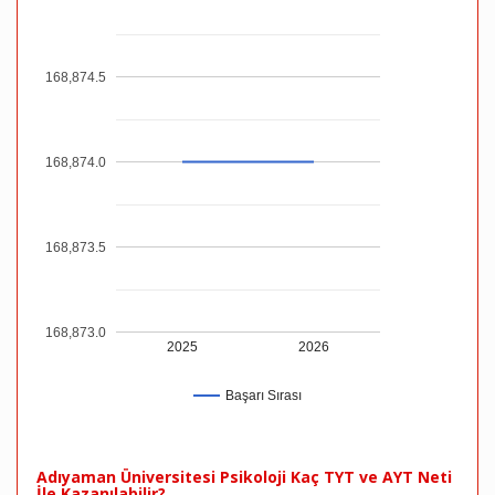
168,874.5
168,874.0
168,873.5
168,873.0
2025
2026
Başarı Sırası
Adıyaman Üniversitesi Psikoloji Kaç TYT ve AYT Neti
İle Kazanılabilir?