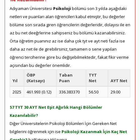
Adıyaman Üniversitesi
Psikoloji
bölümü son 3 yılda aşağıdaki
netleri ve puanları alan öğrencileri kabul etmiştir, bu değerler
bölüme son sırada giren öğrencilerin değerleridir, dolayısı ile en
az bu net deeğrlerine sahipseniz bu bölümü kazanabilirsiniz.
Örta öğretim puanınız az ise daha çok tyt ve ayt neti fazla ise
daha az net ile de girebilirsiniz, tamamen o sene yapılan
öğrenci terciherine göre bu değişebilmektedir, fakat fikir verme
açısından bu değerler önemlidir.
ÖBP
Taban
TYT
Yıl
(Katsayı)
Puan
Net
AYT Net
2025
461.993 (0.12)
336.383370
56.50
29.00
57 TYT 30 AYT Net Eşit Ağırlık Hangi Bölümler
Kazanılabilir?
Diğer Üniversitelerin Psikoloji Bölümleri İçin Gereken Net
bilgilerini öğrenmek için ise
Psikoloji Kazanmak İçin Kaç Net
Gerekir?
bağlatısına tıklayınız