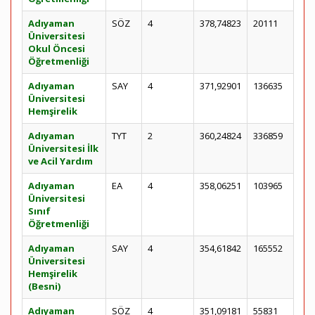
Adıyaman
SÖZ
4
378,74823
20111
Üniversitesi
Okul Öncesi
Öğretmenliği
Adıyaman
SAY
4
371,92901
136635
Üniversitesi
Hemşirelik
Adıyaman
TYT
2
360,24824
336859
Üniversitesi İlk
ve Acil Yardım
Adıyaman
EA
4
358,06251
103965
Üniversitesi
Sınıf
Öğretmenliği
Adıyaman
SAY
4
354,61842
165552
Üniversitesi
Hemşirelik
(Besni)
Adıyaman
SÖZ
4
351,09181
55831