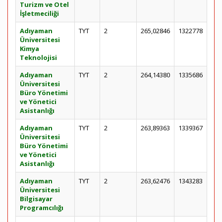
Turizm ve Otel
İşletmeciliği
Adıyaman
TYT
2
265,02846
1322778
Üniversitesi
Kimya
Teknolojisi
Adıyaman
TYT
2
264,14380
1335686
Üniversitesi
Büro Yönetimi
ve Yönetici
Asistanlığı
Adıyaman
TYT
2
263,89363
1339367
Üniversitesi
Büro Yönetimi
ve Yönetici
Asistanlığı
Adıyaman
TYT
2
263,62476
1343283
Üniversitesi
Bilgisayar
Programcılığı