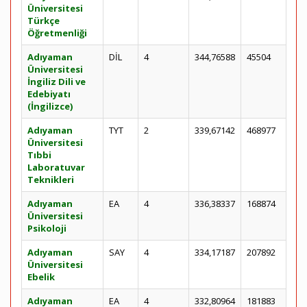
Üniversitesi
Türkçe
Öğretmenliği
Adıyaman
DİL
4
344,76588
45504
Üniversitesi
İngiliz Dili ve
Edebiyatı
(İngilizce)
Adıyaman
TYT
2
339,67142
468977
Üniversitesi
Tıbbi
Laboratuvar
Teknikleri
Adıyaman
EA
4
336,38337
168874
Üniversitesi
Psikoloji
Adıyaman
SAY
4
334,17187
207892
Üniversitesi
Ebelik
Adıyaman
EA
4
332,80964
181883