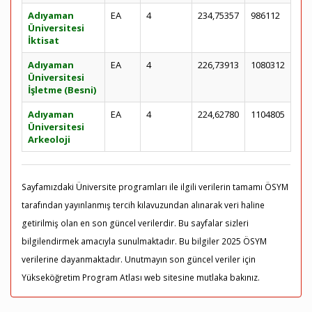
Adıyaman
EA
4
234,75357
986112
Üniversitesi
İktisat
Adıyaman
EA
4
226,73913
1080312
Üniversitesi
İşletme (Besni)
Adıyaman
EA
4
224,62780
1104805
Üniversitesi
Arkeoloji
Sayfamızdaki Üniversite programları ile ilgili verilerin tamamı ÖSYM
tarafından yayınlanmış tercih kılavuzundan alınarak veri haline
getirilmiş olan en son güncel verilerdir. Bu sayfalar sizleri
bilgilendirmek amacıyla sunulmaktadır. Bu bilgiler 2025 ÖSYM
verilerine dayanmaktadır. Unutmayın son güncel veriler için
Yükseköğretim Program Atlası web sitesine mutlaka bakınız.