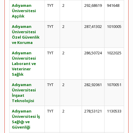
Adıyaman
TYT
2
292,68619
941648
Üniversitesi
Aşçılık
Adıyaman
TYT
2
287,41302
1010005
Üniversitesi
Özel Güvenlik
ve Koruma
Adıyaman
TYT
2
286,50724
1022025
Üniversitesi
Laborant ve
Veteriner
Sağlık
Adıyaman
TYT
2
282,92061
1070051
Üniversitesi
İnşaat
Teknolojisi
Adıyaman
TYT
2
278,53121
1130533
Üniversitesi İş
Sağlığı ve
Güvenliği