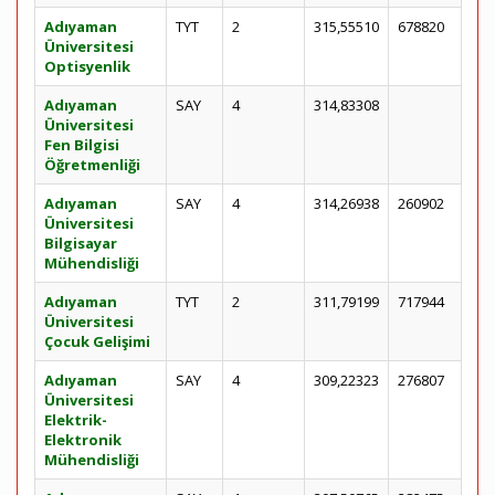
Adıyaman
TYT
2
315,55510
678820
Üniversitesi
Optisyenlik
Adıyaman
SAY
4
314,83308
Üniversitesi
Fen Bilgisi
Öğretmenliği
Adıyaman
SAY
4
314,26938
260902
Üniversitesi
Bilgisayar
Mühendisliği
Adıyaman
TYT
2
311,79199
717944
Üniversitesi
Çocuk Gelişimi
Adıyaman
SAY
4
309,22323
276807
Üniversitesi
Elektrik-
Elektronik
Mühendisliği