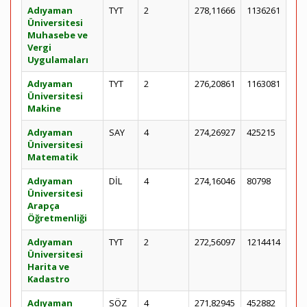
Adıyaman
TYT
2
278,11666
1136261
Üniversitesi
Muhasebe ve
Vergi
Uygulamaları
Adıyaman
TYT
2
276,20861
1163081
Üniversitesi
Makine
Adıyaman
SAY
4
274,26927
425215
Üniversitesi
Matematik
Adıyaman
DİL
4
274,16046
80798
Üniversitesi
Arapça
Öğretmenliği
Adıyaman
TYT
2
272,56097
1214414
Üniversitesi
Harita ve
Kadastro
Adıyaman
SÖZ
4
271,82945
452882