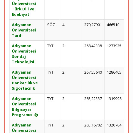
Üniversitesi
Türk Dili ve
Edebiyatı
Adıyaman
SÖZ
4
270,27901
466510
Üniversitesi
Tarih
Adıyaman
TYT
2
268,42338
1273925
Üniversitesi
Sondaj
Teknolojisi
Adıyaman
TYT
2
267,55640
1286405
Üniversitesi
Bankacılık ve
Sigortacılık
Adıyaman
TYT
2
265,22337
1319998
Üniversitesi
Bilgisayar
Programcılığı
Adıyaman
TYT
2
265,16702
1320764
Üniversitesi