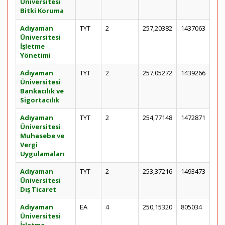
Üniversitesi
Bitki Koruma
Adıyaman
TYT
2
257,20382
1437063
Üniversitesi
İşletme
Yönetimi
Adıyaman
TYT
2
257,05272
1439266
Üniversitesi
Bankacılık ve
Sigortacılık
Adıyaman
TYT
2
254,77148
1472871
Üniversitesi
Muhasebe ve
Vergi
Uygulamaları
Adıyaman
TYT
2
253,37216
1493473
Üniversitesi
Dış Ticaret
Adıyaman
EA
4
250,15320
805034
Üniversitesi