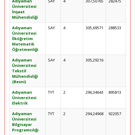
Adıyaman
SAY
4
307,50765
282475
Üniversitesi
İnşaat
Mühendisliği
Adıyaman
SAY
4
305,69571
288533
Üniversitesi
İlköğretim
Matematik
Öğretmenliği
Adıyaman
SAY
4
305,29216
Üniversitesi
Tekstil
Mühendisliği
(Besni)
Adıyaman
TYT
2
296,34643
895813
Üniversitesi
Elektrik
Adıyaman
TYT
2
294,24968
922057
Üniversitesi
Bilgisayar
Programcılığı