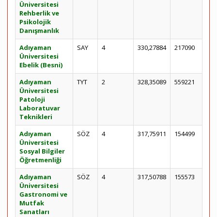
Üniversitesi
Rehberlik ve
Psikolojik
Danışmanlık
Adıyaman
SAY
4
330,27884
217090
Üniversitesi
Ebelik (Besni)
Adıyaman
TYT
2
328,35089
559221
Üniversitesi
Patoloji
Laboratuvar
Teknikleri
Adıyaman
SÖZ
4
317,75911
154499
Üniversitesi
Sosyal Bilgiler
Öğretmenliği
Adıyaman
SÖZ
4
317,50788
155573
Üniversitesi
Gastronomi ve
Mutfak
Sanatları