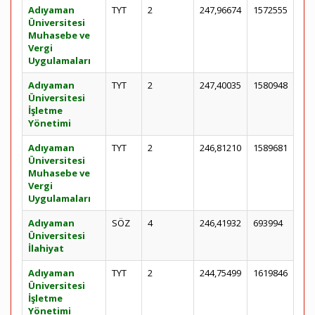
Adıyaman
TYT
2
247,96674
1572555
Üniversitesi
Muhasebe ve
Vergi
Uygulamaları
Adıyaman
TYT
2
247,40035
1580948
Üniversitesi
İşletme
Yönetimi
Adıyaman
TYT
2
246,81210
1589681
Üniversitesi
Muhasebe ve
Vergi
Uygulamaları
Adıyaman
SÖZ
4
246,41932
693994
Üniversitesi
İlahiyat
Adıyaman
TYT
2
244,75499
1619846
Üniversitesi
İşletme
Yönetimi