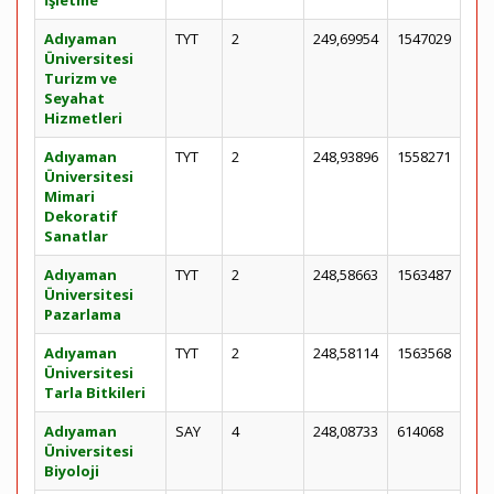
İşletme
Adıyaman
TYT
2
249,69954
1547029
Üniversitesi
Turizm ve
Seyahat
Hizmetleri
Adıyaman
TYT
2
248,93896
1558271
Üniversitesi
Mimari
Dekoratif
Sanatlar
Adıyaman
TYT
2
248,58663
1563487
Üniversitesi
Pazarlama
Adıyaman
TYT
2
248,58114
1563568
Üniversitesi
Tarla Bitkileri
Adıyaman
SAY
4
248,08733
614068
Üniversitesi
Biyoloji