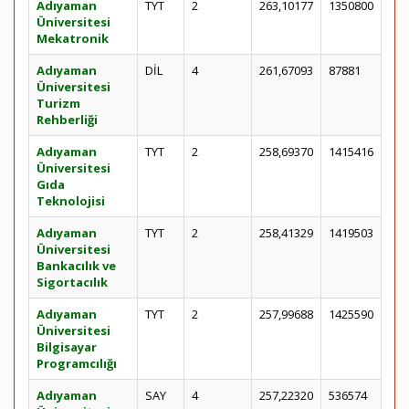
Adıyaman
TYT
2
263,10177
1350800
Üniversitesi
Mekatronik
Adıyaman
DİL
4
261,67093
87881
Üniversitesi
Turizm
Rehberliği
Adıyaman
TYT
2
258,69370
1415416
Üniversitesi
Gıda
Teknolojisi
Adıyaman
TYT
2
258,41329
1419503
Üniversitesi
Bankacılık ve
Sigortacılık
Adıyaman
TYT
2
257,99688
1425590
Üniversitesi
Bilgisayar
Programcılığı
Adıyaman
SAY
4
257,22320
536574