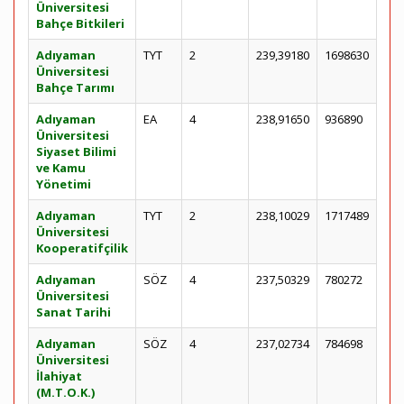
Üniversitesi
Bahçe Bitkileri
Adıyaman
TYT
2
239,39180
1698630
Üniversitesi
Bahçe Tarımı
Adıyaman
EA
4
238,91650
936890
Üniversitesi
Siyaset Bilimi
ve Kamu
Yönetimi
Adıyaman
TYT
2
238,10029
1717489
Üniversitesi
Kooperatifçilik
Adıyaman
SÖZ
4
237,50329
780272
Üniversitesi
Sanat Tarihi
Adıyaman
SÖZ
4
237,02734
784698
Üniversitesi
İlahiyat
(M.T.O.K.)