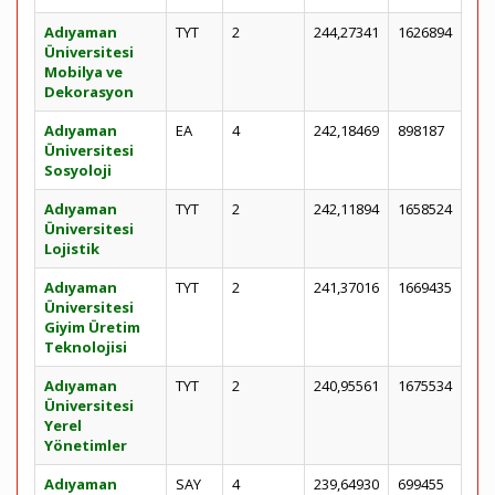
Adıyaman
TYT
2
244,27341
1626894
Üniversitesi
Mobilya ve
Dekorasyon
Adıyaman
EA
4
242,18469
898187
Üniversitesi
Sosyoloji
Adıyaman
TYT
2
242,11894
1658524
Üniversitesi
Lojistik
Adıyaman
TYT
2
241,37016
1669435
Üniversitesi
Giyim Üretim
Teknolojisi
Adıyaman
TYT
2
240,95561
1675534
Üniversitesi
Yerel
Yönetimler
Adıyaman
SAY
4
239,64930
699455