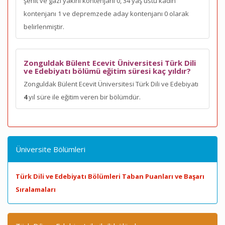
şehit ve gazi yakını kontenjanı 0, 34 yaş üstü kadın
kontenjanı 1 ve depremzede aday kontenjanı 0 olarak
belirlenmiştir.
Zonguldak Bülent Ecevit Üniversitesi Türk Dili
ve Edebiyatı bölümü eğitim süresi kaç yıldır?
Zonguldak Bülent Ecevit Üniversitesi Türk Dili ve Edebiyatı
4
yıl süre ile eğitim veren bir bölümdür.
Üniversite Bölümleri
Türk Dili ve Edebiyatı Bölümleri Taban Puanları ve Başarı
Sıralamaları