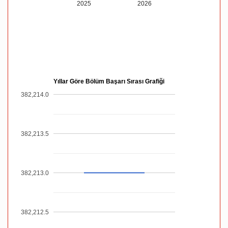
2025
2026
Yıllar Göre Bölüm Başarı Sırası Grafiği
382,214.0
382,213.5
382,213.0
382,212.5