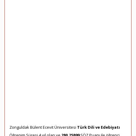
Zonguldak Bülent Ecevit Üniversitesi
Türk Dili ve Edebiyatı
Öğrenim Süresi 4 yıl olan ve
280,25899
SÖZ Puanı ile öğrenci