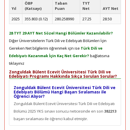
ÖBP
Taban
TYT
Yıl
(Katsayı)
Puan
Net
AYT Net
2025
355.803 (0.12)
280.258990
27.25
28.50
28 TYT 29 AYT Net Sözel Hangi Bölümler Kazanılabilir?
Diğer Üniversitelerin Türk Dili ve Edebiyatı Bölümleri İçin
Gereken Net bilgilerini öğrenmek için ise
Türk Dili ve
Edebiyatı Kazanmak İçin Kaç Net Gerekir?
bağlatısına
tıklayınız
Zonguldak Bülent Ecevit Üniversitesi Türk Dili ve
Edebiyatı Programı Hakkında Sıkça Sorulan Sorular?
Zonguldak Bülent Ecevit Üniversitesi Türk Dili ve
Edebiyatı Bölümü Hangi Başarı Sıralaması ile
Öğrenci Alıyor?
Zonguldak Bülent Ecevit Üniversitesi Türk Dili ve Edebiyatı
Bölümü 2025 YKS sınavı sonucu neticesinde en son
382213
başarı sıralaması ile öğrenci kabul etmiştir.