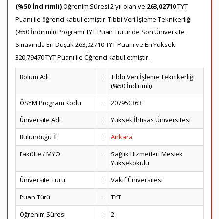
(%50 İndirimli)
Öğrenim Süresi 2 yıl olan ve
263,02710
TYT
Puanı ile öğrenci kabul etmiştir. Tıbbi Veri İşleme Teknikerliği
(%50 İndirimli) Programı TYT Puan Türünde Son Üniversite
Sınavında En Düşük 263,02710 TYT Puanı ve En Yüksek
320,79470 TYT Puanı ile Öğrenci kabul etmiştir.
Bölüm Adı
:
Tıbbi Veri İşleme Teknikerliği
(%50 İndirimli)
ÖSYM Program Kodu
:
207950363
Üniversite Adı
:
Yüksek İhtisas Üniversitesi
Bulunduğu İl
:
Ankara
Fakülte / MYO
:
Sağlık Hizmetleri Meslek
Yüksekokulu
Üniversite Türü
:
Vakıf Üniversitesi
Puan Türü
:
TYT
Öğrenim Süresi
:
2