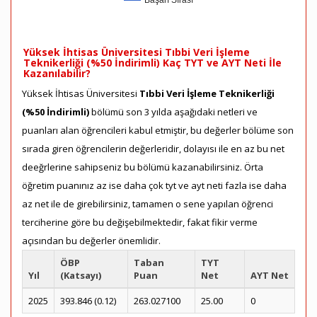
Başarı Sırası
Yüksek İhtisas Üniversitesi Tıbbi Veri İşleme
Teknikerliği (%50 İndirimli) Kaç TYT ve AYT Neti İle
Kazanılabilir?
Yüksek İhtisas Üniversitesi
Tıbbi Veri İşleme Teknikerliği
(%50 İndirimli)
bölümü son 3 yılda aşağıdaki netleri ve
puanları alan öğrencileri kabul etmiştir, bu değerler bölüme son
sırada giren öğrencilerin değerleridir, dolayısı ile en az bu net
deeğrlerine sahipseniz bu bölümü kazanabilirsiniz. Örta
öğretim puanınız az ise daha çok tyt ve ayt neti fazla ise daha
az net ile de girebilirsiniz, tamamen o sene yapılan öğrenci
terciherine göre bu değişebilmektedir, fakat fikir verme
açısından bu değerler önemlidir.
ÖBP
Taban
TYT
Yıl
(Katsayı)
Puan
Net
AYT Net
2025
393.846 (0.12)
263.027100
25.00
0