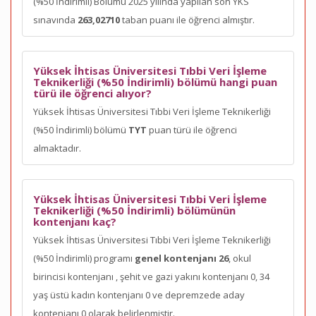
(%50 İndirimli) Bölümü 2025 yılında yapılan son YKS
sınavında
263,02710
taban puanı ile öğrenci almıştır.
Yüksek İhtisas Üniversitesi Tıbbi Veri İşleme
Teknikerliği (%50 İndirimli) bölümü hangi puan
türü ile öğrenci alıyor?
Yüksek İhtisas Üniversitesi Tıbbi Veri İşleme Teknikerliği
(%50 İndirimli) bölümü
TYT
puan türü ile öğrenci
almaktadır.
Yüksek İhtisas Üniversitesi Tıbbi Veri İşleme
Teknikerliği (%50 İndirimli) bölümünün
kontenjanı kaç?
Yüksek İhtisas Üniversitesi Tıbbi Veri İşleme Teknikerliği
(%50 İndirimli) programı
genel kontenjanı 26
, okul
birincisi kontenjanı
, şehit ve gazi yakını kontenjanı 0, 34
yaş üstü kadın kontenjanı 0 ve depremzede aday
kontenjanı 0 olarak belirlenmiştir.