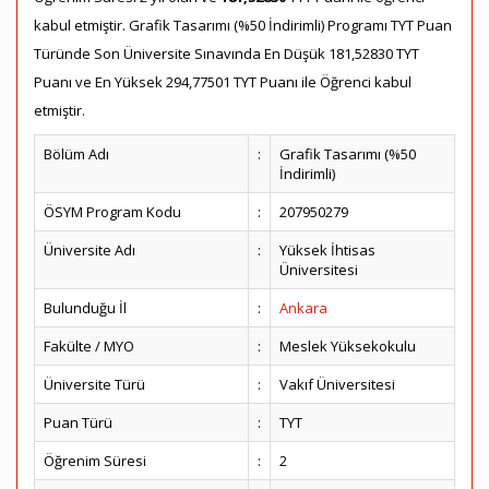
kabul etmiştir. Grafik Tasarımı (%50 İndirimli) Programı TYT Puan
Türünde Son Üniversite Sınavında En Düşük 181,52830 TYT
Puanı ve En Yüksek 294,77501 TYT Puanı ile Öğrenci kabul
etmiştir.
Bölüm Adı
:
Grafik Tasarımı (%50
İndirimli)
ÖSYM Program Kodu
:
207950279
Üniversite Adı
:
Yüksek İhtisas
Üniversitesi
Bulunduğu İl
:
Ankara
Fakülte / MYO
:
Meslek Yüksekokulu
Üniversite Türü
:
Vakıf Üniversitesi
Puan Türü
:
TYT
Öğrenim Süresi
:
2