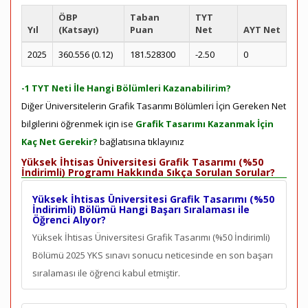
ÖBP
Taban
TYT
Yıl
(Katsayı)
Puan
Net
AYT Net
2025
360.556 (0.12)
181.528300
-2.50
0
-1 TYT Neti İle Hangi Bölümleri Kazanabilirim?
Diğer Üniversitelerin Grafik Tasarımı Bölümleri İçin Gereken Net
bilgilerini öğrenmek için ise
Grafik Tasarımı Kazanmak İçin
Kaç Net Gerekir?
bağlatısına tıklayınız
Yüksek İhtisas Üniversitesi Grafik Tasarımı (%50
İndirimli) Programı Hakkında Sıkça Sorulan Sorular?
Yüksek İhtisas Üniversitesi Grafik Tasarımı (%50
İndirimli) Bölümü Hangi Başarı Sıralaması ile
Öğrenci Alıyor?
Yüksek İhtisas Üniversitesi Grafik Tasarımı (%50 İndirimli)
Bölümü 2025 YKS sınavı sonucu neticesinde en son
başarı
sıralaması ile öğrenci kabul etmiştir.