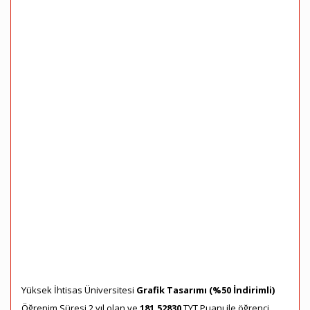
Yüksek İhtisas Üniversitesi
Grafik Tasarımı (%50 İndirimli)
Öğrenim Süresi 2 yıl olan ve
181,52830
TYT Puanı ile öğrenci