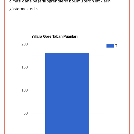
olması daha başarılı öğrencilerin bölümü tercih ettiklerini
göstermektedir.
Yıllara Göre Taban Puanları
200
T…
150
100
50