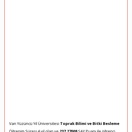
Van Yüzüncü Yıl Üniversitesi
Toprak Bilimi ve Bitki Besleme
Öğrenim Süresi 4 yıl olan ve
237,27008
SAY Puanı ile öğrenci