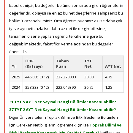
kabul etmiştir, bu değerler bölüme son sırada giren öğrencilerin
değerleridir, dolayısı ile en az bu net deeğrlerine sahipseniz bu
bölümü kazanabilirsiniz. Örta öğretim puanınız az ise daha çok
tyt ve ayt neti fazla ise daha az net ile de girebilirsiniz,
tamamen o sene yapılan öğrenci terciherine göre bu
değişebilmektedir, fakat fikir verme açısından bu değerler
önemlidir.
ÖBP
Taban
TYT
Yıl
(Katsayı)
Puan
Net
AYT Net
2025
446.805 (0.12)
237.270080
30.00
4.75
2024
358.333 (0.12)
222.049390
36.75
1.25
31 TYT 5 AYT Net Sayısal Hangi Bölümler Kazanılabilir?
37 TYT 2 AYT Net Sayısal Hangi Bölümler Kazanılabilir?
Diğer Üniversitelerin Toprak Bilimi ve Bitki Besleme Bölümleri
İçin Gereken Net bilgilerini öğrenmek için ise
Toprak Bilimi ve
Bitki Besleme Kazanmak İçin Kaç Net Gerekir?
bağlatısına