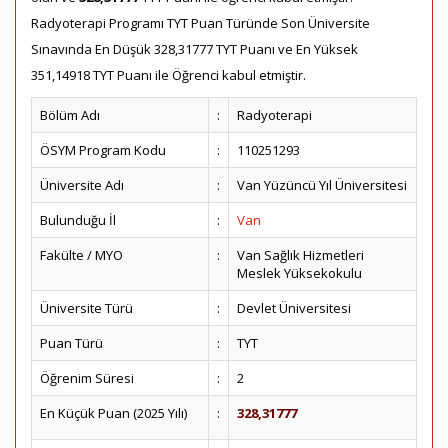
Radyoterapi Programı TYT Puan Türünde Son Üniversite
Sınavında En Düşük 328,31777 TYT Puanı ve En Yüksek
351,14918 TYT Puanı ile Öğrenci kabul etmiştir.
Bölüm Adı
:
Radyoterapi
ÖSYM Program Kodu
:
110251293
Üniversite Adı
:
Van Yüzüncü Yıl Üniversitesi
Bulunduğu İl
:
Van
Fakülte / MYO
:
Van Sağlık Hizmetleri
Meslek Yüksekokulu
Üniversite Türü
:
Devlet Üniversitesi
Puan Türü
:
TYT
Öğrenim Süresi
:
2
En Küçük Puan (2025 Yılı)
:
328,31777