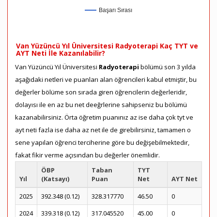
Başarı Sırası
Van Yüzüncü Yıl Üniversitesi Radyoterapi Kaç TYT ve
AYT Neti İle Kazanılabilir?
Van Yüzüncü Yıl Üniversitesi
Radyoterapi
bölümü son 3 yılda
aşağıdaki netleri ve puanları alan öğrencileri kabul etmiştir, bu
değerler bölüme son sırada giren öğrencilerin değerleridir,
dolayısı ile en az bu net deeğrlerine sahipseniz bu bölümü
kazanabilirsiniz. Örta öğretim puanınız az ise daha çok tyt ve
ayt neti fazla ise daha az net ile de girebilirsiniz, tamamen o
sene yapılan öğrenci terciherine göre bu değişebilmektedir,
fakat fikir verme açısından bu değerler önemlidir.
ÖBP
Taban
TYT
Yıl
(Katsayı)
Puan
Net
AYT Net
2025
392.348 (0.12)
328.317770
46.50
0
2024
339.318 (0.12)
317.045520
45.00
0