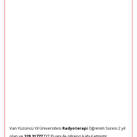
Van Yüzüncü Yıl Üniversitesi
Radyoterapi
Öğrenim Süresi 2 yıl
olan ve
328,31777
TYT Puanı ile öğrenci kabul etmiştir.