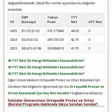
değişebilmektedir, fakat fikir verme açısından bu değerler
önemlidir.
ÖBP
Taban
TYT
Yıl
(Katsayı)
Puan
Net
AYT Net
2025
351.53 (0.12)
315.171840
44.50
0
2024
332.8 (0.12)
309.735720
42.75
0
2023
365.813 (0.18)
330.804510
41.75
0
45 TYT Neti İle Hangi Bölümleri Kazanabilirim?
43 TYT Neti İle Hangi Bölümleri Kazanabilirim?
42 TYT Neti İle Hangi Bölümleri Kazanabilirim?
Diğer Üniversitelerin Ortopedik Protez ve Ortez Bölümleri İçin
Gereken Net bilgilerini öğrenmek için ise
Ortopedik Protez ve
Ortez Kazanmak İçin Kaç Net Gerekir?
bağlatısına tıklayınız
Üsküdar Üniversitesi Ortopedik Protez ve Ortez
(Burslu) Programı Hakkında Sıkça Sorulan Sorular?