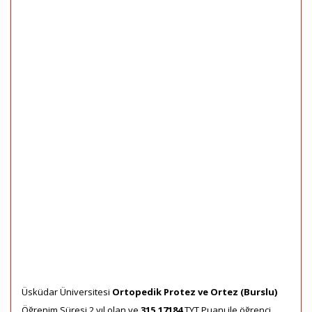
Üsküdar Üniversitesi
Ortopedik Protez ve Ortez (Burslu)
Öğrenim Süresi 2 yıl olan ve
315,17184
TYT Puanı ile öğrenci