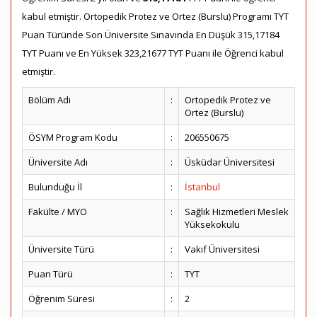
kabul etmiştir. Ortopedik Protez ve Ortez (Burslu) Programı TYT
Puan Türünde Son Üniversite Sınavında En Düşük 315,17184
TYT Puanı ve En Yüksek 323,21677 TYT Puanı ile Öğrenci kabul
etmiştir.
Bölüm Adı
:
Ortopedik Protez ve
Ortez (Burslu)
ÖSYM Program Kodu
:
206550675
Üniversite Adı
:
Üsküdar Üniversitesi
Bulunduğu İl
:
İstanbul
Fakülte / MYO
:
Sağlık Hizmetleri Meslek
Yüksekokulu
Üniversite Türü
:
Vakıf Üniversitesi
Puan Türü
:
TYT
Öğrenim Süresi
:
2