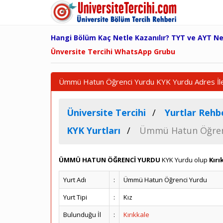
Hangi Bölüm Kaç Netle Kazanılır? TYT ve AYT N
Ünversite Tercihi WhatsApp Grubu
Ümmü Hatun Öğrenci Yurdu KYK Yurdu Adres İleti
Üniversite Tercihi
Yurtlar Rehb
KYK Yurtları
Ümmü Hatun Öğren
ÜMMÜ HATUN ÖĞRENCİ YURDU
KYK Yurdu olup
Kırı
Yurt Adı
:
Ümmü Hatun Öğrenci Yurdu
Yurt Tipi
:
Kız
Bulunduğu İl
:
Kırıkkale