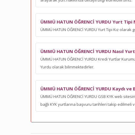
arayarak yurt hakkında detaylı bilgi edinebilirsiniz.
ÜMMÜ HATUN ÖĞRENCİ YURDU Yurt Tipi 
ÜMMÜ HATUN ÖĞRENCİ YURDU Yurt Tipi Kız olarak g
ÜMMÜ HATUN ÖĞRENCİ YURDU Nasıl Yurt
ÜMMÜ HATUN ÖĞRENCİ YURDU Kredi Yurtlar Kurumuna 
Yurdu olarak bilinmektedirler.
ÜMMÜ HATUN ÖĞRENCİ YURDU Kaydı ve Baş
ÜMMÜ HATUN ÖĞRENCİ YURDU GSB KYK web sitesininde
bağlı KYK yurtlarına başvuru tarihleri takip edilmeli