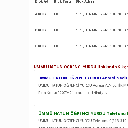
Blok Adı
Blok Türü
Blok Adres
A BLOK
Kız
YENİŞEHİR MAH. 294/1 SOK. NO: 3 
B BLOK
Kız
YENİŞEHİR MAH. 294/1 SOK. NO: 3 
C BLOK
Kız
YENİŞEHİR MAH. 294/1 SOK. NO: 3 
ÜMMÜ HATUN ÖĞRENCİ YURDU Hakkında Sıkça 
ÜMMÜ HATUN ÖĞRENCİ YURDU Adresi Nedir
ÜMMÜ HATUN ÖĞRENCİ YURDU Adresi YENİŞEHİR MAH.
Bina Kodu: 32079421 olarak bildirilmiştir.
ÜMMÜ HATUN ÖĞRENCİ YURDU Telefonu 
ÜMMÜ HATUN ÖĞRENCİ YURDU Telefonu 0(318) 310-10-5