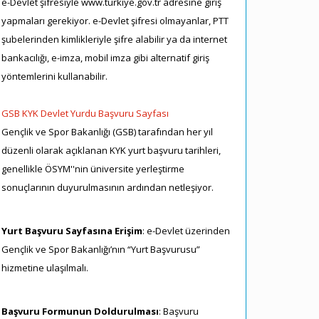
e-Devlet şifresiyle www.turkiye.gov.tr adresine giriş
yapmaları gerekiyor. e-Devlet şifresi olmayanlar, PTT
şubelerinden kimlikleriyle şifre alabilir ya da internet
bankacılığı, e-imza, mobil imza gibi alternatif giriş
yöntemlerini kullanabilir.
GSB KYK Devlet Yurdu Başvuru Sayfası
Gençlik ve Spor Bakanlığı (GSB) tarafından her yıl
düzenli olarak açıklanan KYK yurt başvuru tarihleri,
genellikle ÖSYM''nin üniversite yerleştirme
sonuçlarının duyurulmasının ardından netleşiyor.
Yurt Başvuru Sayfasına Erişim
: e-Devlet üzerinden
Gençlik ve Spor Bakanlığı’nın “Yurt Başvurusu”
hizmetine ulaşılmalı.
Başvuru Formunun Doldurulması
: Başvuru