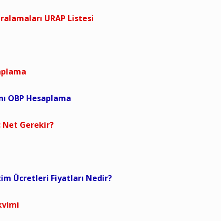
ıralamaları URAP Listesi
saplama
anı OBP Hesaplama
 Net Gerekir?
tim Ücretleri Fiyatları Nedir?
kvimi