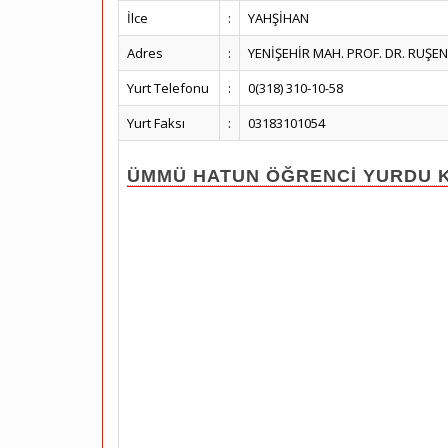
İlce
:
YAHŞİHAN
Adres
:
YENİŞEHİR MAH. PROF. DR. RUŞEN
Yurt Telefonu
:
0(318) 310-10-58
Yurt Faksı
:
03183101054
ÜMMÜ HATUN ÖĞRENCİ YURDU Ko