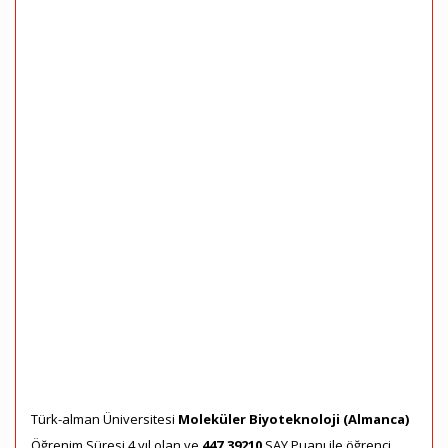
Türk-alman Üniversitesi
Moleküler Biyoteknoloji (Almanca)
Öğrenim Süresi 4 yıl olan ve
447,39210
SAY Puanı ile öğrenci