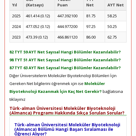
Yıl
(Katsayı)
Puan
Net
AYT Net
2025
461.414 (0.12)
447.392100
81.75
58.25
2024
477.052 (0.12)
444.977200
97.25
50.25
2023
473.39 (0.12)
466.861120
86.00
62.75
82 TYT 59 AYT Net Sayısal Hangi Bölümler Kazanılabilir?
98 TYT 51 AYT Net Sayısal Hangi Bölümler Kazanılabilir?
87 TYT 63 AYT Net Sayısal Hangi Bölümler Kazanılabilir?
Diğer Üniversitelerin Moleküler Biyoteknoloji Bölümleri İçin
Gereken Net bilgilerini öğrenmek için ise
Moleküler
Biyoteknoloji Kazanmak İçin Kaç Net Gerekir?
bağlatısına
tıklayınız
Türk-alman Üniversitesi Moleküler Biyoteknoloji
(Almanca) Programı Hakkında Sıkça Sorulan Sorular?
Türk-alman Üniversitesi Moleküler Biyoteknoloji
(Almanca) Bölümü Hangi Başarı Sıralaması ile
Öğrenci Alıyor?