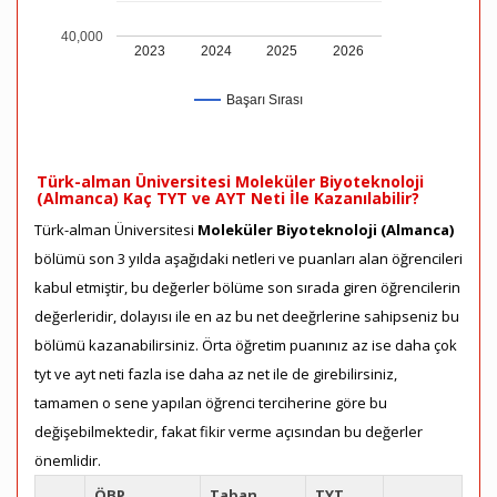
40,000
2023
2024
2025
2026
Başarı Sırası
Türk-alman Üniversitesi Moleküler Biyoteknoloji
(Almanca) Kaç TYT ve AYT Neti İle Kazanılabilir?
Türk-alman Üniversitesi
Moleküler Biyoteknoloji (Almanca)
bölümü son 3 yılda aşağıdaki netleri ve puanları alan öğrencileri
kabul etmiştir, bu değerler bölüme son sırada giren öğrencilerin
değerleridir, dolayısı ile en az bu net deeğrlerine sahipseniz bu
bölümü kazanabilirsiniz. Örta öğretim puanınız az ise daha çok
tyt ve ayt neti fazla ise daha az net ile de girebilirsiniz,
tamamen o sene yapılan öğrenci terciherine göre bu
değişebilmektedir, fakat fikir verme açısından bu değerler
önemlidir.
ÖBP
Taban
TYT