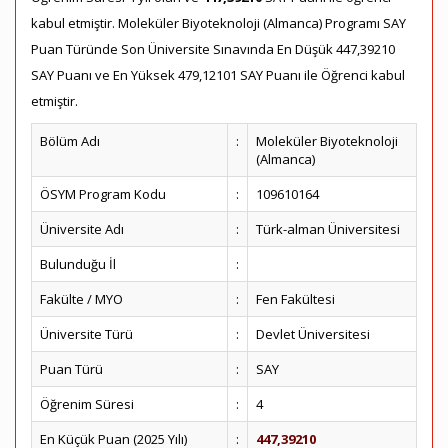
kabul etmiştir. Moleküler Biyoteknoloji (Almanca) Programı SAY
Puan Türünde Son Üniversite Sınavında En Düşük 447,39210
SAY Puanı ve En Yüksek 479,12101 SAY Puanı ile Öğrenci kabul
etmiştir.
Bölüm Adı
:
Moleküler Biyoteknoloji
(Almanca)
ÖSYM Program Kodu
:
109610164
Üniversite Adı
:
Türk-alman Üniversitesi
Bulunduğu İl
:
Fakülte / MYO
:
Fen Fakültesi
Üniversite Türü
:
Devlet Üniversitesi
Puan Türü
:
SAY
Öğrenim Süresi
:
4
En Küçük Puan (2025 Yılı)
:
447,39210