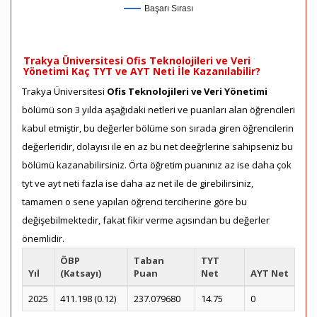
Başarı Sırası
Trakya Üniversitesi Ofis Teknolojileri ve Veri
Yönetimi Kaç TYT ve AYT Neti İle Kazanılabilir?
Trakya Üniversitesi
Ofis Teknolojileri ve Veri Yönetimi
bölümü son 3 yılda aşağıdaki netleri ve puanları alan öğrencileri
kabul etmiştir, bu değerler bölüme son sırada giren öğrencilerin
değerleridir, dolayısı ile en az bu net deeğrlerine sahipseniz bu
bölümü kazanabilirsiniz. Örta öğretim puanınız az ise daha çok
tyt ve ayt neti fazla ise daha az net ile de girebilirsiniz,
tamamen o sene yapılan öğrenci terciherine göre bu
değişebilmektedir, fakat fikir verme açısından bu değerler
önemlidir.
ÖBP
Taban
TYT
Yıl
(Katsayı)
Puan
Net
AYT Net
2025
411.198 (0.12)
237.079680
14.75
0