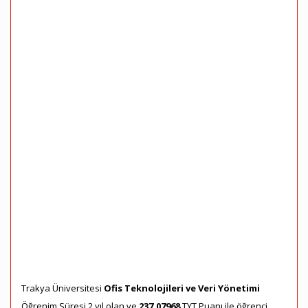
Trakya Üniversitesi
Ofis Teknolojileri ve Veri Yönetimi
Öğrenim Süresi 2 yıl olan ve
237,07968
TYT Puanı ile öğrenci