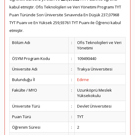
kabul etmiştir. Ofis Teknolojileri ve Veri Yönetimi Programı TYT
Puan Türünde Son Üniversite Sınavında En Düşük 237,07968
TYT Puanı ve En Yüksek 259,93761 TYT Puanı ile Öğrenci kabul
etmiştir.
Bölüm Adı
:
Ofis Teknolojileri ve Veri
Yönetimi
ÖSYM Program Kodu
:
109490440
Üniversite Adı
:
Trakya Üniversitesi
Bulunduğu İl
:
Edirne
Fakülte / MYO
:
Uzunköprü Meslek
Yüksekokulu
Üniversite Türü
:
Devlet Üniversitesi
Puan Türü
:
TYT
Öğrenim Süresi
:
2