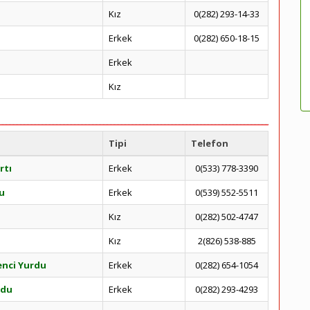
Kız
0(282) 293-14-33
Erkek
0(282) 650-18-15
Erkek
Kız
Tipi
Telefon
rtı
Erkek
0(533) 778-3390
u
Erkek
0(539) 552-5511
Kız
0(282) 502-4747
Kız
2(826) 538-885
enci Yurdu
Erkek
0(282) 654-1054
rdu
Erkek
0(282) 293-4293