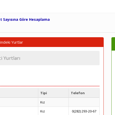
et Sayısına Göre Hesaplama
indeki Yurtlar
i Yurtları
Tipi
Telefon
Kız
Kız
0(282) 293-20-67