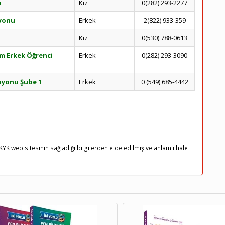
ı
Kız
0(282) 293-2277
iyonu
Erkek
2(822) 933-359
Kız
0(530) 788-0613
im Erkek Öğrenci
Erkek
0(282) 293-3090
ıyonu Şube 1
Erkek
0 (549) 685-4442
KYK web sitesinin sağladığı bilgilerden elde edilmiş ve anlamlı hale