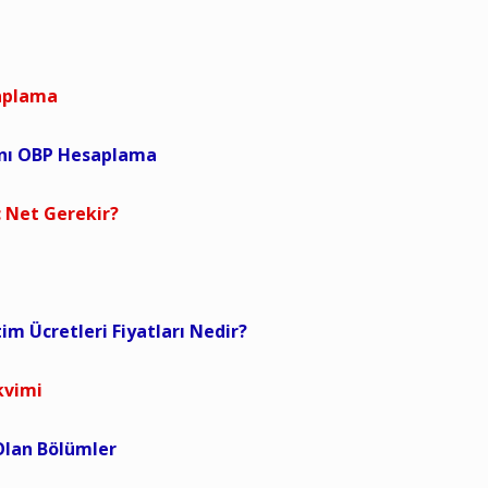
saplama
anı OBP Hesaplama
 Net Gerekir?
tim Ücretleri Fiyatları Nedir?
kvimi
 Olan Bölümler