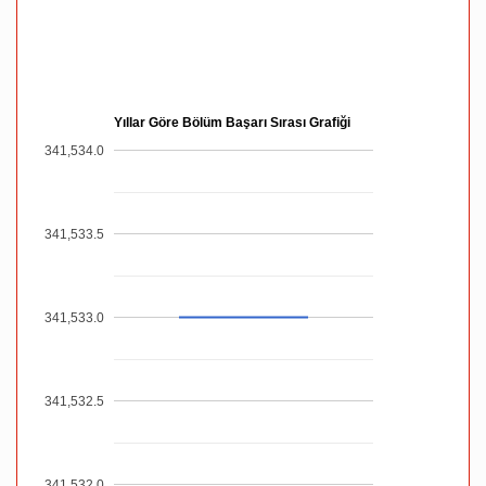
Yıllar Göre Bölüm Başarı Sırası Grafiği
341,534.0
341,533.5
341,533.0
341,532.5
341,532.0