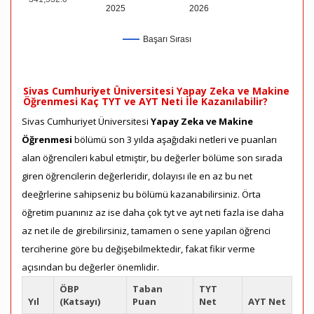
2025
2026
Başarı Sırası
Sivas Cumhuriyet Üniversitesi Yapay Zeka ve Makine
Öğrenmesi Kaç TYT ve AYT Neti İle Kazanılabilir?
Sivas Cumhuriyet Üniversitesi
Yapay Zeka ve Makine
Öğrenmesi
bölümü son 3 yılda aşağıdaki netleri ve puanları
alan öğrencileri kabul etmiştir, bu değerler bölüme son sırada
giren öğrencilerin değerleridir, dolayısı ile en az bu net
deeğrlerine sahipseniz bu bölümü kazanabilirsiniz. Örta
öğretim puanınız az ise daha çok tyt ve ayt neti fazla ise daha
az net ile de girebilirsiniz, tamamen o sene yapılan öğrenci
terciherine göre bu değişebilmektedir, fakat fikir verme
açısından bu değerler önemlidir.
ÖBP
Taban
TYT
Yıl
(Katsayı)
Puan
Net
AYT Net