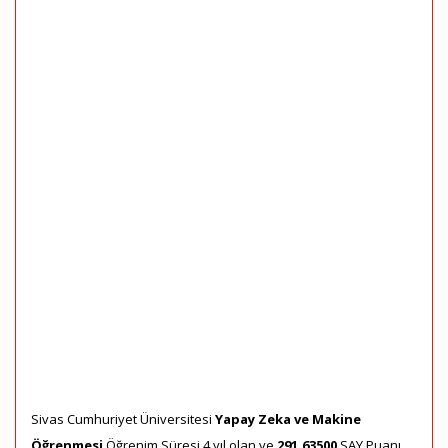
Sivas Cumhuriyet Üniversitesi
Yapay Zeka ve Makine
Öğrenmesi
Öğrenim Süresi 4 yıl olan ve
291,63500
SAY Puanı