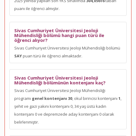
2025 yılında yapılan son YKS sınavında
304,05616
taban
puanı ile öğrenci almıştır.
Sivas Cumhuriyet Üniversitesi Jeoloji
Mühendisliği bölümü hangi puan türü ile
öğrenci alıyor?
Sivas Cumhuriyet Üniversitesi Jeoloji Mühendisliği bölümü
SAY
puan türü ile öğrenci almaktadır.
Sivas Cumhuriyet Üniversitesi Jeoloji
Mühendisliği bölümünün kontenjanı kaç?
Sivas Cumhuriyet Üniversitesi Jeoloji Mühendisliği
programı
genel kontenjanı 30
, okul birincisi kontenjanı
1
,
şehit ve gazi yakını kontenjanı 0, 34 yaş üstü kadın
kontenjanı 0 ve depremzede aday kontenjanı 0 olarak
belirlenmiştir.