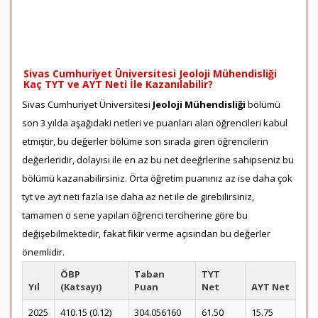
Sivas Cumhuriyet Üniversitesi Jeoloji Mühendisliği
Kaç TYT ve AYT Neti İle Kazanılabilir?
Sivas Cumhuriyet Üniversitesi
Jeoloji Mühendisliği
bölümü
son 3 yılda aşağıdaki netleri ve puanları alan öğrencileri kabul
etmiştir, bu değerler bölüme son sırada giren öğrencilerin
değerleridir, dolayısı ile en az bu net deeğrlerine sahipseniz bu
bölümü kazanabilirsiniz. Örta öğretim puanınız az ise daha çok
tyt ve ayt neti fazla ise daha az net ile de girebilirsiniz,
tamamen o sene yapılan öğrenci terciherine göre bu
değişebilmektedir, fakat fikir verme açısından bu değerler
önemlidir.
ÖBP
Taban
TYT
Yıl
(Katsayı)
Puan
Net
AYT Net
2025
410.15 (0.12)
304.056160
61.50
15.75