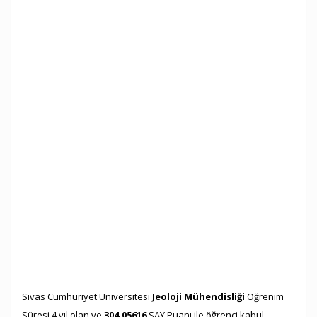
Sivas Cumhuriyet Üniversitesi
Jeoloji Mühendisliği
Öğrenim
Süresi 4 yıl olan ve
304,05616
SAY Puanı ile öğrenci kabul