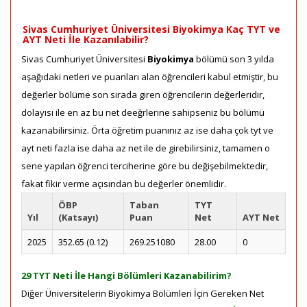
Sivas Cumhuriyet Üniversitesi Biyokimya Kaç TYT ve
AYT Neti İle Kazanılabilir?
Sivas Cumhuriyet Üniversitesi
Biyokimya
bölümü son 3 yılda
aşağıdaki netleri ve puanları alan öğrencileri kabul etmiştir, bu
değerler bölüme son sırada giren öğrencilerin değerleridir,
dolayısı ile en az bu net deeğrlerine sahipseniz bu bölümü
kazanabilirsiniz. Örta öğretim puanınız az ise daha çok tyt ve
ayt neti fazla ise daha az net ile de girebilirsiniz, tamamen o
sene yapılan öğrenci terciherine göre bu değişebilmektedir,
fakat fikir verme açısından bu değerler önemlidir.
ÖBP
Taban
TYT
Yıl
(Katsayı)
Puan
Net
AYT Net
2025
352.65 (0.12)
269.251080
28.00
0
29 TYT Neti İle Hangi Bölümleri Kazanabilirim?
Diğer Üniversitelerin Biyokimya Bölümleri İçin Gereken Net