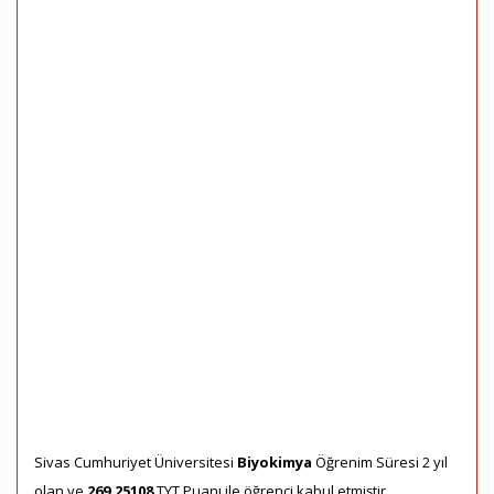
Sivas Cumhuriyet Üniversitesi
Biyokimya
Öğrenim Süresi 2 yıl
olan ve
269,25108
TYT Puanı ile öğrenci kabul etmiştir.