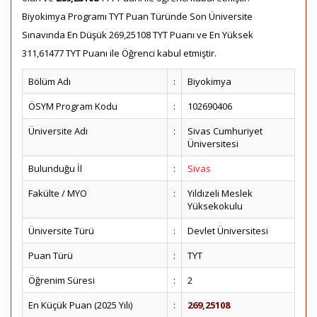
Biyokimya Programı TYT Puan Türünde Son Üniversite
Sınavında En Düşük 269,25108 TYT Puanı ve En Yüksek
311,61477 TYT Puanı ile Öğrenci kabul etmiştir.
Bölüm Adı
:
Biyokimya
ÖSYM Program Kodu
:
102690406
Üniversite Adı
:
Sivas Cumhuriyet
Üniversitesi
Bulunduğu İl
:
Sivas
Fakülte / MYO
:
Yıldızeli Meslek
Yüksekokulu
Üniversite Türü
:
Devlet Üniversitesi
Puan Türü
:
TYT
Öğrenim Süresi
:
2
En Küçük Puan (2025 Yılı)
:
269,25108