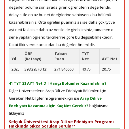
değerler bölüme son sırada giren öğrencilerin değerleridir,
dolayısı ile en az bu net deeğrlerine sahipseniz bu bölümü
kazanabilirsiniz. Örta öğretim puanınız az ise daha çok tyt ve
ayt neti fazla ise daha az net ile de girebilirsiniz, tamamen o
sene yapılan öğrenci terciherine göre bu değişebilmektedir,
fakat fikir verme açısından bu değerler önemlidir.
ÖBP
Taban
TYT
Yıl
(Katsayı)
Puan
Net
AYT Net
2025
398.295 (0.12)
271.846660
40.75
20.75
41 TYT 21 AYT Net Dil Hangi Bölümler Kazanılabilir?
Diğer Üniversitelerin Arap Dili ve Edebiyatı Bölümleri İçin
Gereken Net bilgilerini öğrenmek için ise
Arap Dili ve
Edebiyatı Kazanmak İçin Kaç Net Gerekir?
bağlatısına
tıklayınız
Selçuk Üniversitesi Arap Dili ve Edebiyatı Programı
Hakkında Sıkça Sorulan Sorular?