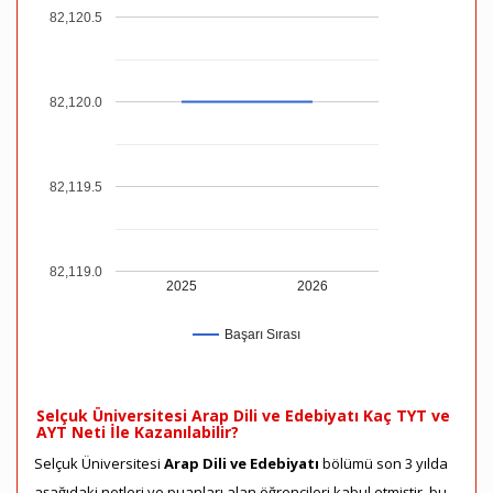
82,120.5
82,120.0
82,119.5
82,119.0
2025
2026
Başarı Sırası
Selçuk Üniversitesi Arap Dili ve Edebiyatı Kaç TYT ve
AYT Neti İle Kazanılabilir?
Selçuk Üniversitesi
Arap Dili ve Edebiyatı
bölümü son 3 yılda
aşağıdaki netleri ve puanları alan öğrencileri kabul etmiştir, bu