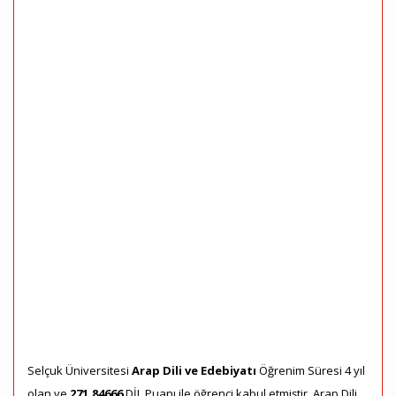
Selçuk Üniversitesi
Arap Dili ve Edebiyatı
Öğrenim Süresi 4 yıl
olan ve
271,84666
DİL Puanı ile öğrenci kabul etmiştir. Arap Dili