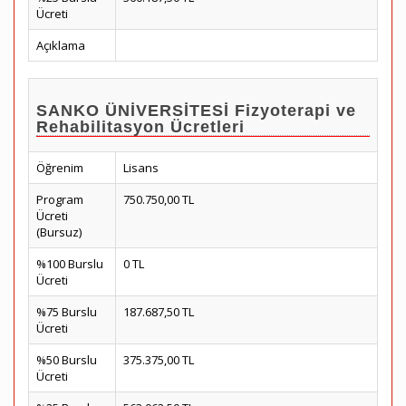
Ücreti
Açıklama
SANKO ÜNİVERSİTESİ Fizyoterapi ve
Rehabilitasyon Ücretleri
Öğrenim
Lisans
Program
750.750,00 TL
Ücreti
(Bursuz)
%100 Burslu
0 TL
Ücreti
%75 Burslu
187.687,50 TL
Ücreti
%50 Burslu
375.375,00 TL
Ücreti