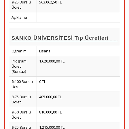
%25 Burslu
563.062,50 TL
Ücreti
Açıklama
SANKO ÜNİVERSİTESİ Tıp Ücretleri
Öğrenim
Lisans
Program
1.620.000,00 TL
Ücreti
(Bursuz)
%100 Burslu
0 TL
Ücreti
%75 Burslu
405.000,00 TL
Ücreti
%50 Burslu
810.000,00 TL
Ücreti
%25 Burslu
1.215.000,00 TL