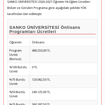
SANKO ÜNİVERSİTESİ 2026-2027 Öğretim Yılı Eğitim Ücretleri
Bölüm ve Görülen Programa göre aşağıdaki şekilde YÖK
tarafından ilan edilmiştir.
SANKO ÜNİVERSİTESİ Önlisans
Programları Ücretleri
Öğrenim
Önlisans
Program
480.250,00 TL
Ücreti
(Bursuz)
%100 Burslu
0 TL
Ücreti
%75 Burslu
120.062,50 TL
Ücreti
%50 Burslu
240.125,00 TL
Ücreti
%25 Burslu
360.187,50 TL