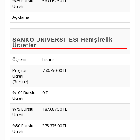
%25 Burslu
563.062,50 TL
Ücreti
Açıklama
SANKO ÜNİVERSİTESİ Hemşirelik
Ücretleri
Öğrenim
Lisans
Program
750.750,00 TL
Ücreti
(Bursuz)
%100 Burslu
0 TL
Ücreti
%75 Burslu
187.687,50 TL
Ücreti
%50 Burslu
375.375,00 TL
Ücreti