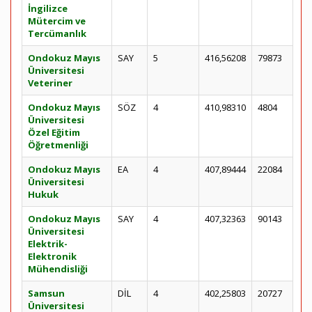
İngilizce
Mütercim ve
Tercümanlık
Ondokuz Mayıs
SAY
5
416,56208
79873
Üniversitesi
Veteriner
Ondokuz Mayıs
SÖZ
4
410,98310
4804
Üniversitesi
Özel Eğitim
Öğretmenliği
Ondokuz Mayıs
EA
4
407,89444
22084
Üniversitesi
Hukuk
Ondokuz Mayıs
SAY
4
407,32363
90143
Üniversitesi
Elektrik-
Elektronik
Mühendisliği
Samsun
DİL
4
402,25803
20727
Üniversitesi