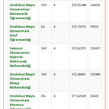
Ondokuz Mayıs
SAY
4
373,55388
134332
Üniversitesi
Matematik
Öğretmenliği
Ondokuz Mayıs
EA
4
373,15073
70555
Üniversitesi
Sınıf
Öğretmenliği
Samsun
SAY
4
372,62973
135637
Üniversitesi
Elektrik-
Elektronik
Mühendisliği
Ondokuz Mayıs
SAY
4
372,38461
135986
Üniversitesi
Kimya
Mühendisliği
Ondokuz Mayıs
DİL
4
371,62928
33433
Üniversitesi
Almanca