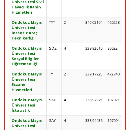
Üniversitesi Sivil
Havacılık Kabin
Hizmetleri
Ondokuz Mayıs
TYT
2
340,05104
466228
Üniversitesi
İnsansız Araç
Teknikerliği
Ondokuz Mayıs
SÖZ
4
339,92010
80622
Üniversitesi
Sosyal Bilgiler
Öğretmenliği
Ondokuz Mayıs
TYT
2
339,17925
472740
Üniversitesi
Eczane
Hizmetleri
Ondokuz Mayıs
SAY
4
338,97975
197025
Üniversitesi
İstatistik
Ondokuz Mayıs
SAY
4
338,94436
197094
Üniversitesi