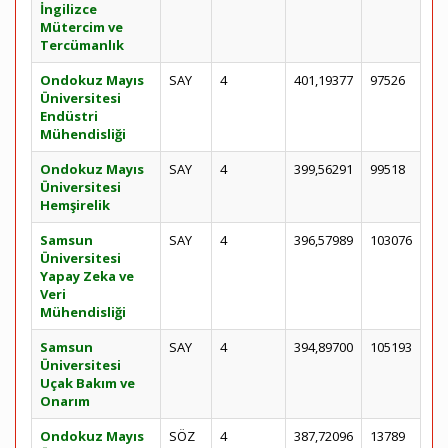
İngilizce
Mütercim ve
Tercümanlık
Ondokuz Mayıs
SAY
4
401,19377
97526
Üniversitesi
Endüstri
Mühendisliği
Ondokuz Mayıs
SAY
4
399,56291
99518
Üniversitesi
Hemşirelik
Samsun
SAY
4
396,57989
103076
Üniversitesi
Yapay Zeka ve
Veri
Mühendisliği
Samsun
SAY
4
394,89700
105193
Üniversitesi
Uçak Bakım ve
Onarım
Ondokuz Mayıs
SÖZ
4
387,72096
13789