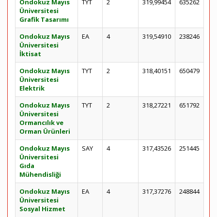
Ondokuz Mayıs
TYT
2
319,99454
635262
Üniversitesi
Grafik Tasarımı
Ondokuz Mayıs
EA
4
319,54910
238246
Üniversitesi
İktisat
Ondokuz Mayıs
TYT
2
318,40151
650479
Üniversitesi
Elektrik
Ondokuz Mayıs
TYT
2
318,27221
651792
Üniversitesi
Ormancılık ve
Orman Ürünleri
Ondokuz Mayıs
SAY
4
317,43526
251445
Üniversitesi
Gıda
Mühendisliği
Ondokuz Mayıs
EA
4
317,37276
248844
Üniversitesi
Sosyal Hizmet