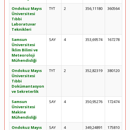
Ondokuz Mayıs
TYT
2
356,11180
360564
Üniversitesi
Tıbbi
Laboratuvar
Teknikleri
Samsun
SAY
4
353,69574
167278
Üniversitesi
İklim Bilimi ve
Meteoroloji
Mühendisliği
Ondokuz Mayıs
TYT
2
352,82319
380120
Üniversitesi
Tıbbi
Dokümantasyon
ve Sekreterlik
Samsun
SAY
4
350,95276
172474
Üniversitesi
Makine
Mühendisliği
Ondokuz Mayıs
SAY
4
349,24891
175810