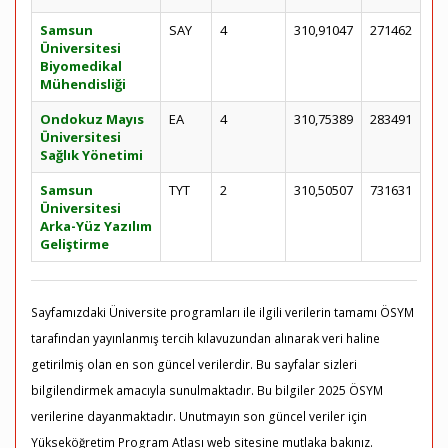
Samsun
SAY
4
310,91047
271462
Üniversitesi
Biyomedikal
Mühendisliği
Ondokuz Mayıs
EA
4
310,75389
283491
Üniversitesi
Sağlık Yönetimi
Samsun
TYT
2
310,50507
731631
Üniversitesi
Arka-Yüz Yazılım
Geliştirme
Sayfamızdaki Üniversite programları ile ilgili verilerin tamamı ÖSYM
tarafından yayınlanmış tercih kılavuzundan alınarak veri haline
getirilmiş olan en son güncel verilerdir. Bu sayfalar sizleri
bilgilendirmek amacıyla sunulmaktadır. Bu bilgiler 2025 ÖSYM
verilerine dayanmaktadır. Unutmayın son güncel veriler için
Yükseköğretim Program Atlası web sitesine mutlaka bakınız.