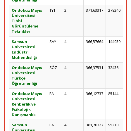
Öğretmenliği
Ondokuz Mayıs
TYT
2
371,63317
278240
Üniversitesi
Tıbbi
Görüntüleme
Teknikleri
Samsun
SAY
4
366,57664
144939
Üniversitesi
Endüstri
Mühendisliği
Ondokuz Mayıs
SÖZ
4
366,37531
32436
Üniversitesi
Türkçe
Öğretmenliği
Ondokuz Mayıs
EA
4
366,12737
85144
Üniversitesi
Rehberlik ve
Psikolojik
Danışmanlık
Samsun
EA
4
361,70727
95210
Üniversitesi