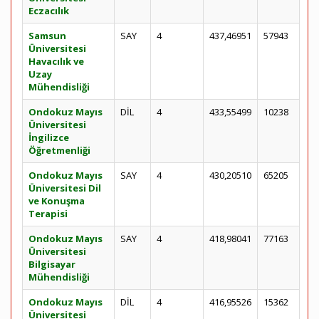
Eczacılık
Samsun
SAY
4
437,46951
57943
Üniversitesi
Havacılık ve
Uzay
Mühendisliği
Ondokuz Mayıs
DİL
4
433,55499
10238
Üniversitesi
İngilizce
Öğretmenliği
Ondokuz Mayıs
SAY
4
430,20510
65205
Üniversitesi Dil
ve Konuşma
Terapisi
Ondokuz Mayıs
SAY
4
418,98041
77163
Üniversitesi
Bilgisayar
Mühendisliği
Ondokuz Mayıs
DİL
4
416,95526
15362
Üniversitesi