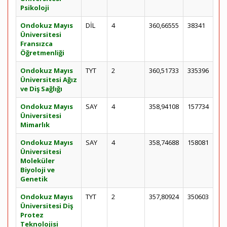
Psikoloji
Ondokuz Mayıs
DİL
4
360,66555
38341
Üniversitesi
Fransızca
Öğretmenliği
Ondokuz Mayıs
TYT
2
360,51733
335396
Üniversitesi Ağız
ve Diş Sağlığı
Ondokuz Mayıs
SAY
4
358,94108
157734
Üniversitesi
Mimarlık
Ondokuz Mayıs
SAY
4
358,74688
158081
Üniversitesi
Moleküler
Biyoloji ve
Genetik
Ondokuz Mayıs
TYT
2
357,80924
350603
Üniversitesi Diş
Protez
Teknolojisi