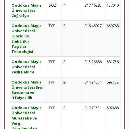
Ondokuz Mayıs
SÖZ
4
317,16285
157040
Üniversitesi
Coğrafya
Ondokuz Mayıs
TYT
2
316,46027
669768
Üniversitesi
Hibrid ve
Elektrikli
Taşıtlar
Teknolojisi
Ondokuz Mayıs
TYT
2
315,26686
681756
Üniversitesi
Yaşlı Bakımı
Ondokuz Mayıs
TYT
2
314,24354
692132
Üniversitesi Sivil
Savunma ve
İtfaiyecilik
Ondokuz Mayıs
TYT
2
313,73531
697488
Üniversitesi
Muhasebe ve
Vergi
Uygulamaları