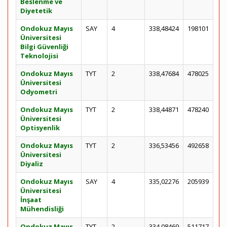
Beslenme ve
Diyetetik
Ondokuz Mayıs
SAY
4
338,48424
198101
Üniversitesi
Bilgi Güvenliği
Teknolojisi
Ondokuz Mayıs
TYT
2
338,47684
478025
Üniversitesi
Odyometri
Ondokuz Mayıs
TYT
2
338,44871
478240
Üniversitesi
Optisyenlik
Ondokuz Mayıs
TYT
2
336,53456
492658
Üniversitesi
Diyaliz
Ondokuz Mayıs
SAY
4
335,02276
205939
Üniversitesi
İnşaat
Mühendisliği
Ondokuz Mayıs
TYT
2
334,08469
511717