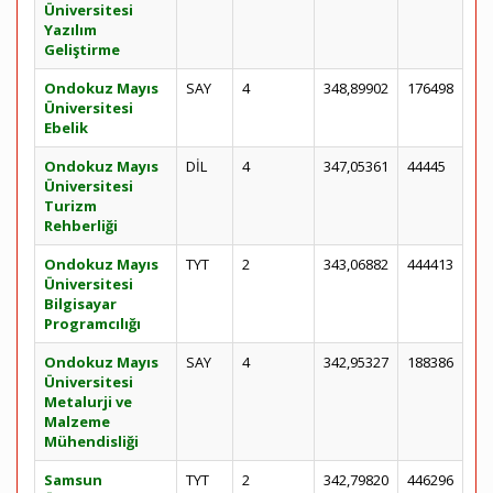
Üniversitesi
Yazılım
Geliştirme
Ondokuz Mayıs
SAY
4
348,89902
176498
Üniversitesi
Ebelik
Ondokuz Mayıs
DİL
4
347,05361
44445
Üniversitesi
Turizm
Rehberliği
Ondokuz Mayıs
TYT
2
343,06882
444413
Üniversitesi
Bilgisayar
Programcılığı
Ondokuz Mayıs
SAY
4
342,95327
188386
Üniversitesi
Metalurji ve
Malzeme
Mühendisliği
Samsun
TYT
2
342,79820
446296