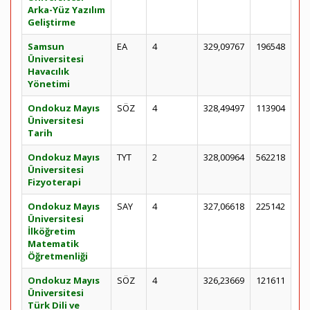
Arka-Yüz Yazılım
Geliştirme
Samsun
EA
4
329,09767
196548
Üniversitesi
Havacılık
Yönetimi
Ondokuz Mayıs
SÖZ
4
328,49497
113904
Üniversitesi
Tarih
Ondokuz Mayıs
TYT
2
328,00964
562218
Üniversitesi
Fizyoterapi
Ondokuz Mayıs
SAY
4
327,06618
225142
Üniversitesi
İlköğretim
Matematik
Öğretmenliği
Ondokuz Mayıs
SÖZ
4
326,23669
121611
Üniversitesi
Türk Dili ve