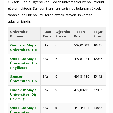
Yüksek Puanla Öğrenci kabul eden üniversiteler ve bölümlerini
göstermektedir. Samsun il sınırları içerisinde bulunan yüksek
taban puanlı bir bölümü tercih etmek isteyen üniversite
adayları içindir.
Üniversite
Puan
Öğrenim
Taban
Başarı
Bölümü
Türü
Süresi
Puanı
Sırası
Ondokuz Mayıs
SAY
6
502,01012
10218
Üniversitesi Tıp
Ondokuz Mayıs
SAY
6
497,83241
12046
Üniversitesi Tıp
(İngilizce)
Samsun
SAY
6
491,81130
15112
Üniversitesi Tıp
Ondokuz Mayıs
SAY
5
472,08719
27832
Üniversitesi Diş
Hekimliği
Ondokuz Mayıs
SAY
5
452,45194
43888
Üniversitesi