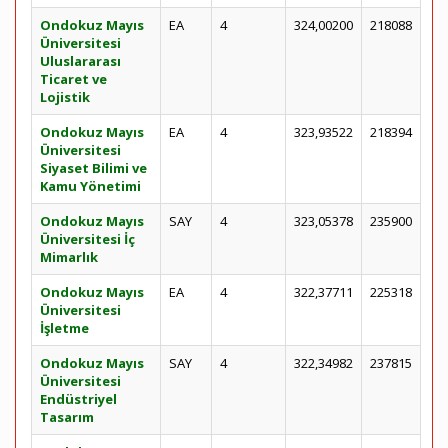
Ondokuz Mayıs
EA
4
324,00200
218088
Üniversitesi
Uluslararası
Ticaret ve
Lojistik
Ondokuz Mayıs
EA
4
323,93522
218394
Üniversitesi
Siyaset Bilimi ve
Kamu Yönetimi
Ondokuz Mayıs
SAY
4
323,05378
235900
Üniversitesi İç
Mimarlık
Ondokuz Mayıs
EA
4
322,37711
225318
Üniversitesi
İşletme
Ondokuz Mayıs
SAY
4
322,34982
237815
Üniversitesi
Endüstriyel
Tasarım