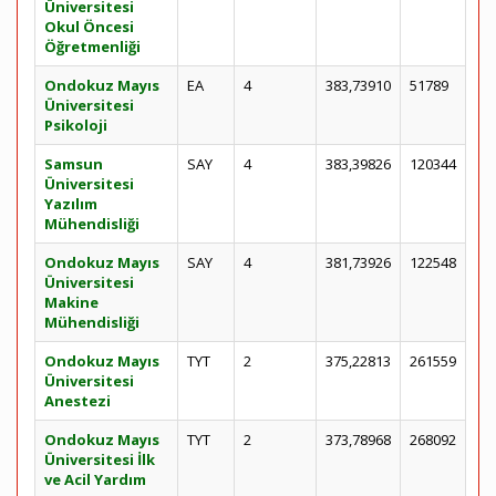
Üniversitesi
Okul Öncesi
Öğretmenliği
Ondokuz Mayıs
EA
4
383,73910
51789
Üniversitesi
Psikoloji
Samsun
SAY
4
383,39826
120344
Üniversitesi
Yazılım
Mühendisliği
Ondokuz Mayıs
SAY
4
381,73926
122548
Üniversitesi
Makine
Mühendisliği
Ondokuz Mayıs
TYT
2
375,22813
261559
Üniversitesi
Anestezi
Ondokuz Mayıs
TYT
2
373,78968
268092
Üniversitesi İlk
ve Acil Yardım