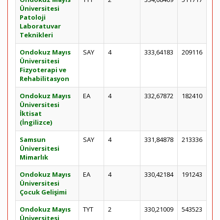
Üniversitesi
Patoloji
Laboratuvar
Teknikleri
Ondokuz Mayıs
SAY
4
333,64183
209116
Üniversitesi
Fizyoterapi ve
Rehabilitasyon
Ondokuz Mayıs
EA
4
332,67872
182410
Üniversitesi
İktisat
(İngilizce)
Samsun
SAY
4
331,84878
213336
Üniversitesi
Mimarlık
Ondokuz Mayıs
EA
4
330,42184
191243
Üniversitesi
Çocuk Gelişimi
Ondokuz Mayıs
TYT
2
330,21009
543523
Üniversitesi