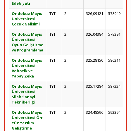
Edebiyatı
Ondokuz Mayıs
TYT
2
326,09121
578949
Üniversitesi
Çocuk Gelişimi
Ondokuz Mayıs
TYT
2
326,04384
579391
Üniversitesi
Oyun Geliştirme
ve Programlama
Ondokuz Mayıs
TYT
2
325,28150
586211
Üniversitesi
Robotik ve
Yapay Zeka
Ondokuz Mayıs
TYT
2
325,17284
587224
Üniversitesi
Silah Sanayi
Teknikerliği
Ondokuz Mayıs
TYT
2
324,48596
593394
Üniversitesi Ön-
Yüz Yazılım
Geliştirme