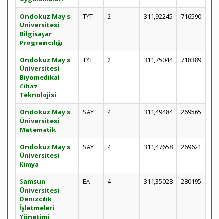
Ondokuz Mayıs
TYT
2
311,92245
716590
Üniversitesi
Bilgisayar
Programcılığı
Ondokuz Mayıs
TYT
2
311,75044
718389
Üniversitesi
Biyomedikal
Cihaz
Teknolojisi
Ondokuz Mayıs
SAY
4
311,49484
269565
Üniversitesi
Matematik
Ondokuz Mayıs
SAY
4
311,47658
269621
Üniversitesi
Kimya
Samsun
EA
4
311,35028
280195
Üniversitesi
Denizcilik
İşletmeleri
Yönetimi