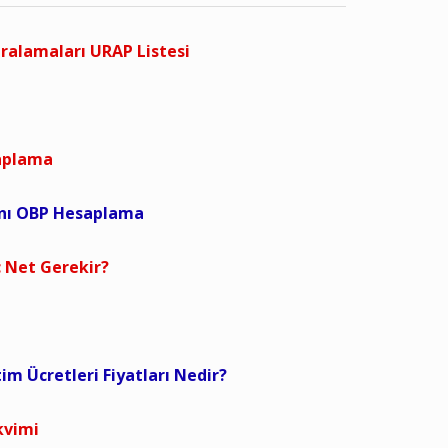
ıralamaları URAP Listesi
saplama
anı OBP Hesaplama
 Net Gerekir?
tim Ücretleri Fiyatları Nedir?
kvimi