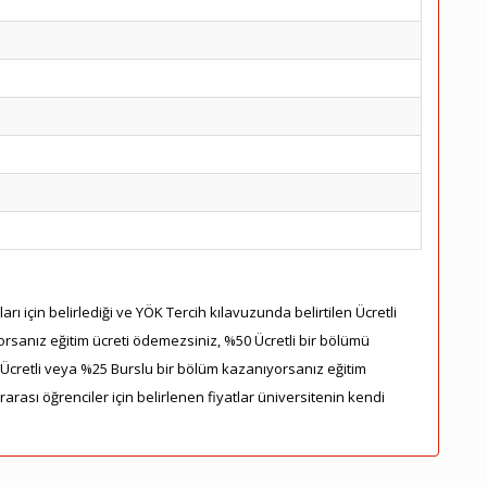
rı için belirlediği ve YÖK Tercih kılavuzunda belirtilen Ücretli
orsanız eğitim ücreti ödemezsiniz, %50 Ücretli bir bölümü
5 Ücretli veya %25 Burslu bir bölüm kazanıyorsanız eğitim
ararası öğrenciler için belirlenen fiyatlar üniversitenin kendi