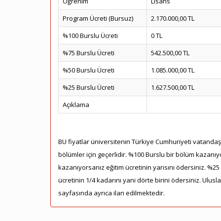
Öğrenim
Lisans
Program Ücreti (Bursuz)
2.170.000,00 TL
%100 Burslu Ücreti
0 TL
%75 Burslu Ücreti
542.500,00 TL
%50 Burslu Ücreti
1.085.000,00 TL
%25 Burslu Ücreti
1.627.500,00 TL
Açıklama
BU fiyatlar üniversitenin Türkiye Cumhuriyeti vatandaşla
bölümler için geçerlidir. %100 Burslu bir bölüm kazanıy
kazanıyorsanız eğitim ücretinin yarısını ödersiniz. %2
ücretinin 1/4 kadarını yani dörte birini ödersiniz. Ulusl
sayfasında ayrıca ilan edilmektedir.