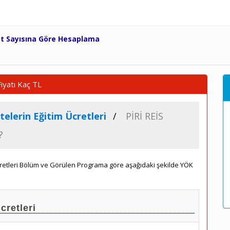
et Sayısına Göre Hesaplama
iyatı Kaç TL
telerin Eğitim Ücretleri
PİRİ REİS
?
Ücretleri Bölüm ve Görülen Programa göre aşağıdaki şekilde YÖK
retleri