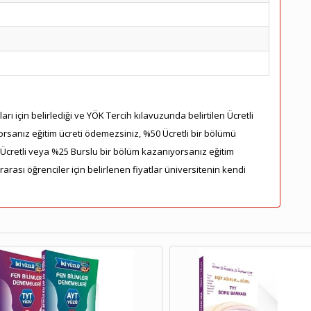
rı için belirlediği ve YÖK Tercih kılavuzunda belirtilen Ücretli
orsanız eğitim ücreti ödemezsiniz, %50 Ücretli bir bölümü
5 Ücretli veya %25 Burslu bir bölüm kazanıyorsanız eğitim
ararası öğrenciler için belirlenen fiyatlar üniversitenin kendi