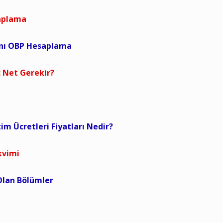
saplama
anı OBP Hesaplama
 Net Gerekir?
tim Ücretleri Fiyatları Nedir?
kvimi
 Olan Bölümler