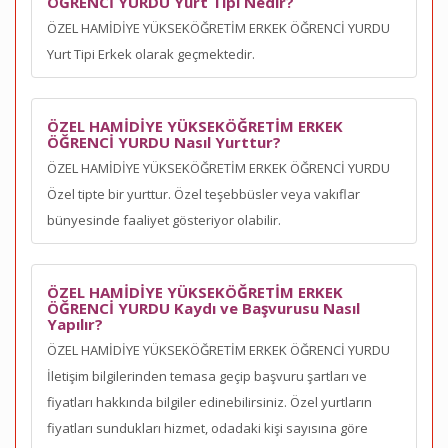
ÖĞRENCİ YURDU Yurt Tipi Nedir?
ÖZEL HAMİDİYE YÜKSEKÖĞRETİM ERKEK ÖĞRENCİ YURDU
Yurt Tipi Erkek olarak geçmektedir.
ÖZEL HAMİDİYE YÜKSEKÖĞRETİM ERKEK
ÖĞRENCİ YURDU Nasıl Yurttur?
ÖZEL HAMİDİYE YÜKSEKÖĞRETİM ERKEK ÖĞRENCİ YURDU
Özel tipte bir yurttur. Özel teşebbüsler veya vakıflar
bünyesinde faaliyet gösteriyor olabilir.
ÖZEL HAMİDİYE YÜKSEKÖĞRETİM ERKEK
ÖĞRENCİ YURDU Kaydı ve Başvurusu Nasıl
Yapılır?
ÖZEL HAMİDİYE YÜKSEKÖĞRETİM ERKEK ÖĞRENCİ YURDU
İletişim bilgilerinden temasa geçip başvuru şartları ve
fiyatları hakkında bilgiler edinebilirsiniz. Özel yurtların
fiyatları sundukları hizmet, odadaki kişi sayısına göre