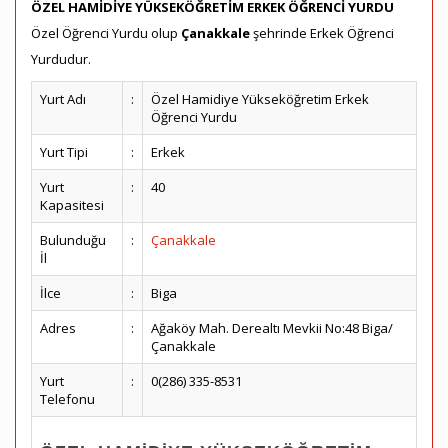
ÖZEL HAMİDİYE YÜKSEKÖĞRETİM ERKEK ÖĞRENCİ YURDU
Özel Öğrenci Yurdu olup
Çanakkale
şehrinde Erkek Öğrenci
Yurdudur.
Yurt Adı
:
Özel Hamidiye Yükseköğretim Erkek
Öğrenci Yurdu
Yurt Tipi
:
Erkek
Yurt
:
40
Kapasitesi
Bulunduğu
:
Çanakkale
İl
İlce
:
Biga
Adres
:
Ağaköy Mah. Derealtı Mevkii No:48 Biga/
Çanakkale
Yurt
:
0(286) 335-8531
Telefonu