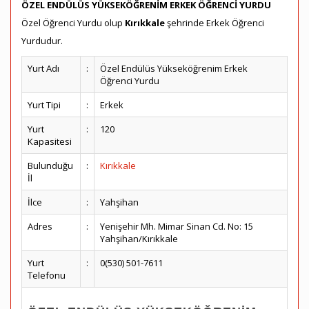
ÖZEL ENDÜLÜS YÜKSEKÖĞRENİM ERKEK ÖĞRENCİ YURDU
Özel Öğrenci Yurdu olup
Kırıkkale
şehrinde Erkek Öğrenci
Yurdudur.
Yurt Adı
:
Özel Endülüs Yükseköğrenim Erkek
Öğrenci Yurdu
Yurt Tipi
:
Erkek
Yurt
:
120
Kapasitesi
Bulunduğu
:
Kırıkkale
İl
İlce
:
Yahşihan
Adres
:
Yenişehir Mh. Mimar Sinan Cd. No: 15
Yahşihan/Kırıkkale
Yurt
:
0(530) 501-7611
Telefonu