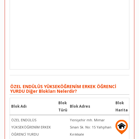
ÖZEL ENDÜLÜS YÜKSEKÖĞRENİM ERKEK ÖĞRENCİ
YURDU Diğer Blokları Nelerdir?
Blok
Blok
Blok Adı
Blok Adres
Türü
Harita
ÖZEL ENDÜLÜS
Yenişehir mh. Mimar
YÜKSEKÖĞRENİM ERKEK
Sinan Sk. No: 15 Yahşihan
ÖĞRENCİ YURDU
Kırıkkale