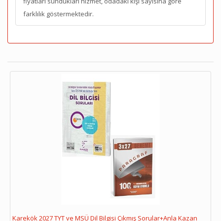
fiyatları sundukları hizmet, odadaki kişi sayısına göre
farklılık göstermektedir.
Karekök 2027 TYT ve MSÜ Dil Bilgisi Çıkmış Sorular+Anla Kazan