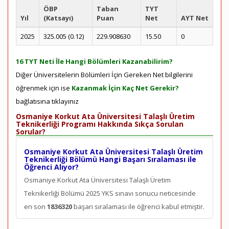
ÖBP
Taban
TYT
Yıl
(Katsayı)
Puan
Net
AYT Net
2025
325.005 (0.12)
229.908630
15.50
0
16 TYT Neti İle Hangi Bölümleri Kazanabilirim?
Diğer Üniversitelerin Bölümleri İçin Gereken Net bilgilerini
öğrenmek için ise
Kazanmak İçin Kaç Net Gerekir?
bağlatısına tıklayınız
Osmaniye Korkut Ata Üniversitesi Talaşlı Üretim
Teknikerliği Programı Hakkında Sıkça Sorulan
Sorular?
Osmaniye Korkut Ata Üniversitesi Talaşlı Üretim
Teknikerliği Bölümü Hangi Başarı Sıralaması ile
Öğrenci Alıyor?
Osmaniye Korkut Ata Üniversitesi Talaşlı Üretim
Teknikerliği Bölümü 2025 YKS sınavı sonucu neticesinde
en son
1836320
başarı sıralaması ile öğrenci kabul etmiştir.