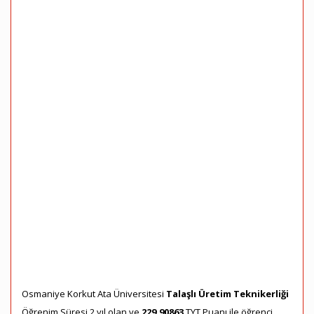
Osmaniye Korkut Ata Üniversitesi
Talaşlı Üretim Teknikerliği
Öğrenim Süresi 2 yıl olan ve
229,90863
TYT Puanı ile öğrenci