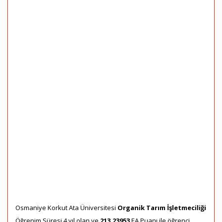
Osmaniye Korkut Ata Üniversitesi
Organik Tarım İşletmeciliği
Öğrenim Süresi 4 yıl olan ve
213,23953
EA Puanı ile öğrenci