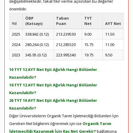
değişebilmektedir, fakat fikir verme açısından bu değerler
önemlidir.
ÖBP
Taban
TYT
Yıl
(Katsayı)
Puan
Net
AYT Net
2025
338.842 (0.12)
213.239530
9.00
11.50
2024
280.264 (0.12)
212.285520
15.75
11.00
2023
345.95 (0.12)
223.995240
19.75
9.50
10 TYT 12 AYT Net Eşit Ağırlık Hangi Bölümler
Kazanılabilir?
16 TYT 12 AYT Net Eşit Ağırlık Hangi Bölümler
Kazanılabilir?
20 TYT 10 AYT Net Eşit Ağırlık Hangi Bölümler
Kazanılabilir?
Diğer Üniversitelerin Organik Tarım İşletmeciliği Bölümleri İçin
Gereken Net bilgilerini öğrenmek için ise
Organik Tarım
İşletmeciliği Kazanmak İçin Kaç Net Gerekir?
bağlatısına