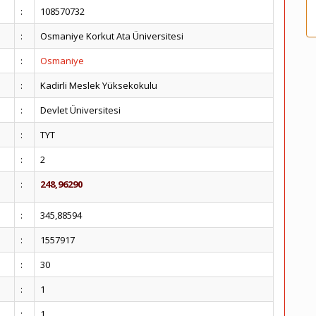
:
108570732
:
Osmaniye Korkut Ata Üniversitesi
:
Osmaniye
:
Kadirli Meslek Yüksekokulu
:
Devlet Üniversitesi
:
TYT
:
2
:
248,96290
:
345,88594
:
1557917
:
30
:
1
:
1