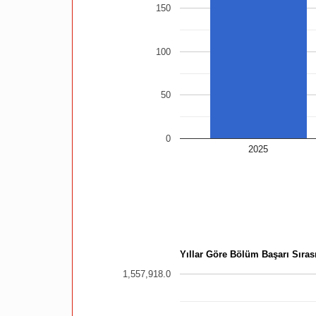
150
100
50
0
2025
Yıllar Göre Bölüm Başarı Sırası
1,557,918.0