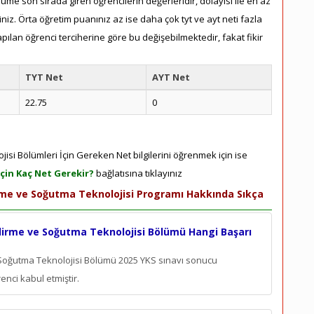
lüme son sırada giren öğrencilerin değerleridir, dolayısı ile en az
iz. Örta öğretim puanınız az ise daha çok tyt ve ayt neti fazla
pılan öğrenci terciherine göre bu değişebilmektedir, fakat fikir
TYT Net
AYT Net
22.75
0
isi Bölümleri İçin Gereken Net bilgilerini öğrenmek için ise
çin Kaç Net Gerekir?
bağlatısına tıklayınız
rme ve Soğutma Teknolojisi Programı Hakkında Sıkça
dirme ve Soğutma Teknolojisi Bölümü Hangi Başarı
 Soğutma Teknolojisi Bölümü 2025 YKS sınavı sonucu
enci kabul etmiştir.