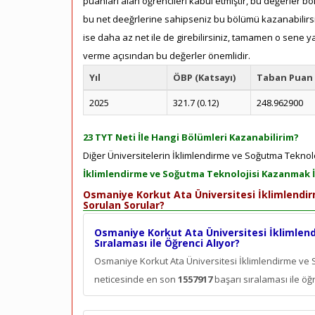
puanları alan öğrencileri kabul etmiştir, bu değerler bö
bu net deeğrlerine sahipseniz bu bölümü kazanabilirsin
ise daha az net ile de girebilirsiniz, tamamen o sene ya
verme açısından bu değerler önemlidir.
Yıl
ÖBP (Katsayı)
Taban Puan
2025
321.7 (0.12)
248.962900
23 TYT Neti İle Hangi Bölümleri Kazanabilirim?
Diğer Üniversitelerin İklimlendirme ve Soğutma Teknoloj
İklimlendirme ve Soğutma Teknolojisi Kazanmak İ
Osmaniye Korkut Ata Üniversitesi İklimlendi
Sorulan Sorular?
Osmaniye Korkut Ata Üniversitesi İklimlen
Sıralaması ile Öğrenci Alıyor?
Osmaniye Korkut Ata Üniversitesi İklimlendirme ve
neticesinde en son
1557917
başarı sıralaması ile öğr