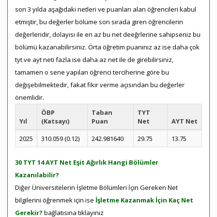
son 3 yılda aşağıdaki netleri ve puanları alan öğrencileri kabul
etmiştir, bu değerler bölüme son sırada giren öğrencilerin
değerleridir, dolayısı ile en az bu net deeğrlerine sahipseniz bu
bölümü kazanabilirsiniz. Örta öğretim puanınız az ise daha çok
tyt ve ayt neti fazla ise daha az net ile de girebilirsiniz,
tamamen o sene yapılan öğrenci terciherine göre bu
değişebilmektedir, fakat fikir verme açısından bu değerler
önemlidir.
ÖBP
Taban
TYT
Yıl
(Katsayı)
Puan
Net
AYT Net
2025
310.059 (0.12)
242.981640
29.75
13.75
30 TYT 14 AYT Net Eşit Ağırlık Hangi Bölümler
Kazanılabilir?
Diğer Üniversitelerin İşletme Bölümleri İçin Gereken Net
bilgilerini öğrenmek için ise
İşletme Kazanmak İçin Kaç Net
Gerekir?
bağlatısına tıklayınız