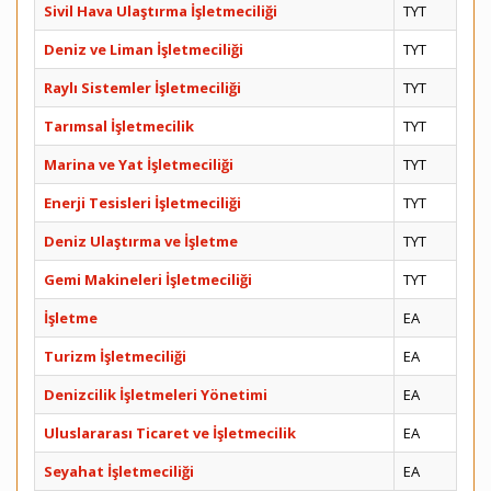
Sivil Hava Ulaştırma İşletmeciliği
TYT
Deniz ve Liman İşletmeciliği
TYT
Raylı Sistemler İşletmeciliği
TYT
Tarımsal İşletmecilik
TYT
Marina ve Yat İşletmeciliği
TYT
Enerji Tesisleri İşletmeciliği
TYT
Deniz Ulaştırma ve İşletme
TYT
Gemi Makineleri İşletmeciliği
TYT
İşletme
EA
Turizm İşletmeciliği
EA
Denizcilik İşletmeleri Yönetimi
EA
Uluslararası Ticaret ve İşletmecilik
EA
Seyahat İşletmeciliği
EA