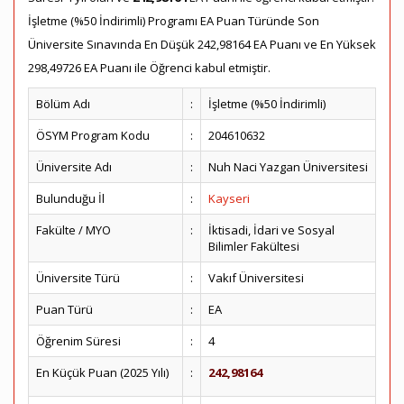
İşletme (%50 İndirimli) Programı EA Puan Türünde Son
Üniversite Sınavında En Düşük 242,98164 EA Puanı ve En Yüksek
298,49726 EA Puanı ile Öğrenci kabul etmiştir.
Bölüm Adı
:
İşletme (%50 İndirimli)
ÖSYM Program Kodu
:
204610632
Üniversite Adı
:
Nuh Naci Yazgan Üniversitesi
Bulunduğu İl
:
Kayseri
Fakülte / MYO
:
İktisadi, İdari ve Sosyal
Bilimler Fakültesi
Üniversite Türü
:
Vakıf Üniversitesi
Puan Türü
:
EA
Öğrenim Süresi
:
4
En Küçük Puan (2025 Yılı)
:
242,98164