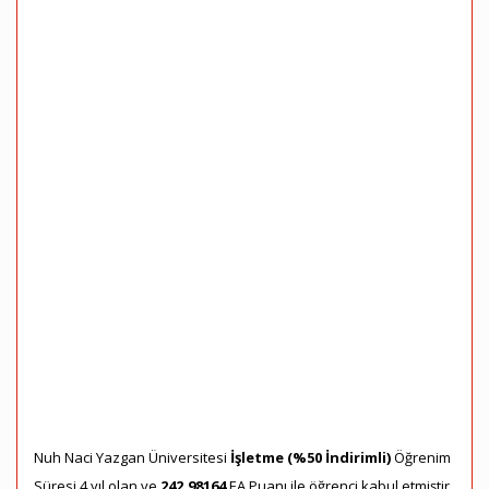
Nuh Naci Yazgan Üniversitesi
İşletme (%50 İndirimli)
Öğrenim
Süresi 4 yıl olan ve
242,98164
EA Puanı ile öğrenci kabul etmiştir.