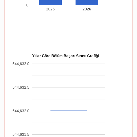
0
2025
2026
Yıllar Göre Bölüm Başarı Sırası Grafiği
544,633.0
544,632.5
544,632.0
544,631.5