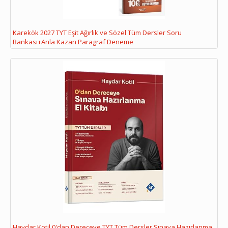
Karekök 2027 TYT Eşit Ağırlık ve Sözel Tüm Dersler Soru
Bankası+Anla Kazan Paragraf Deneme
Haydar Kotil 0'dan Dereceye TYT Tüm Dersler Sınava Hazırlanma