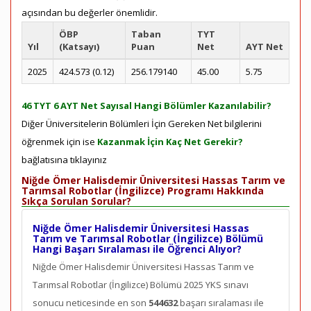
açısından bu değerler önemlidir.
ÖBP
Taban
TYT
Yıl
(Katsayı)
Puan
Net
AYT Net
2025
424.573 (0.12)
256.179140
45.00
5.75
46 TYT 6 AYT Net Sayısal Hangi Bölümler Kazanılabilir?
Diğer Üniversitelerin Bölümleri İçin Gereken Net bilgilerini
öğrenmek için ise
Kazanmak İçin Kaç Net Gerekir?
bağlatısına tıklayınız
Niğde Ömer Halisdemir Üniversitesi Hassas Tarım ve
Tarımsal Robotlar (İngilizce) Programı Hakkında
Sıkça Sorulan Sorular?
Niğde Ömer Halisdemir Üniversitesi Hassas
Tarım ve Tarımsal Robotlar (İngilizce) Bölümü
Hangi Başarı Sıralaması ile Öğrenci Alıyor?
Niğde Ömer Halisdemir Üniversitesi Hassas Tarım ve
Tarımsal Robotlar (İngilizce) Bölümü 2025 YKS sınavı
sonucu neticesinde en son
544632
başarı sıralaması ile