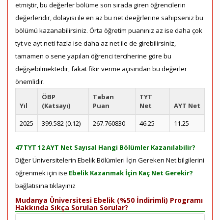
etmiştir, bu değerler bölüme son sırada giren öğrencilerin
değerleridir, dolayısı ile en az bu net deeğrlerine sahipseniz bu
bölümü kazanabilirsiniz. Örta öğretim puanınız az ise daha çok
tyt ve ayt neti fazla ise daha az net ile de girebilirsiniz,
tamamen o sene yapılan öğrenci terciherine göre bu
değişebilmektedir, fakat fikir verme açısından bu değerler
önemlidir.
ÖBP
Taban
TYT
Yıl
(Katsayı)
Puan
Net
AYT Net
2025
399.582 (0.12)
267.760830
46.25
11.25
47 TYT 12 AYT Net Sayısal Hangi Bölümler Kazanılabilir?
Diğer Üniversitelerin Ebelik Bölümleri İçin Gereken Net bilgilerini
öğrenmek için ise
Ebelik Kazanmak İçin Kaç Net Gerekir?
bağlatısına tıklayınız
Mudanya Üniversitesi Ebelik (%50 İndirimli) Programı
Hakkında Sıkça Sorulan Sorular?