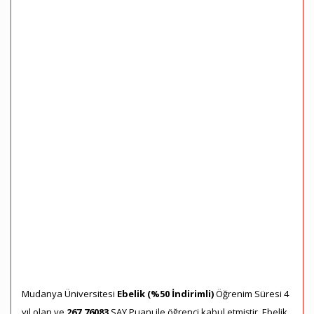
Mudanya Üniversitesi
Ebelik (%50 İndirimli)
Öğrenim Süresi 4
yıl olan ve
267,76083
SAY Puanı ile öğrenci kabul etmiştir. Ebelik