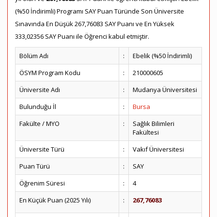
(%50 İndirimli) Programı SAY Puan Türünde Son Üniversite
Sınavında En Düşük 267,76083 SAY Puanı ve En Yüksek
333,02356 SAY Puanı ile Öğrenci kabul etmiştir.
Bölüm Adı
:
Ebelik (%50 İndirimli)
ÖSYM Program Kodu
:
210000605
Üniversite Adı
:
Mudanya Üniversitesi
Bulunduğu İl
:
Bursa
Fakülte / MYO
:
Sağlık Bilimleri
Fakültesi
Üniversite Türü
:
Vakıf Üniversitesi
Puan Türü
:
SAY
Öğrenim Süresi
:
4
En Küçük Puan (2025 Yılı)
:
267,76083