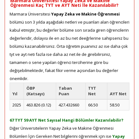
Marmara Üniversitesi Yapay Zeka ve Makine
Öğrenmesi Kaç TYT ve AYT Neti İle Kazanılabilir?
Marmara Üniversitesi
Yapay Zeka ve Makine Öğrenmesi
bölümü son 3 yılda aşağıdaki netleri ve puanları alan öğrencileri
kabul etmiştir, bu değerler bölüme son sırada giren öğrencilerin
değerleridir, dolayısı ile en az bu net deeğrlerine sahipseniz bu
bölümü kazanabilirsiniz. Örta öğretim puanınız az ise daha çok
tyt ve ayt neti fazla ise daha az net ile de girebilirsiniz,
tamamen o sene yapılan öğrenci terciherine göre bu
değişebilmektedir, fakat fikir verme açısından bu değerler
önemlidir.
ÖBP
Taban
TYT
Yıl
(Katsayı)
Puan
Net
AYT Net
2025
463.826 (0.12)
427.432660
66.50
58.50
67 TYT 59 AYT Net Sayısal Hangi Bölümler Kazanılabilir?
Diğer Üniversitelerin Yapay Zeka ve Makine Öğrenmesi
Bölümleri İçin Gereken Net bilgilerini öğrenmek için ise
Yapay