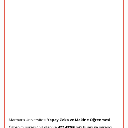
Marmara Üniversitesi
Yapay Zeka ve Makine Öğrenmesi
Öğrenim Süresi 4 yıl olan ve
427,43266
SAY Puanı ile öğrenci