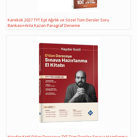
Karekök 2027 TYT Eşit Ağırlık ve Sözel Tüm Dersler Soru
Bankası+Anla Kazan Paragraf Deneme
Haydar Kotil 0'dan Dereceye TYT Tüm Dersler Sınava Hazırlanma