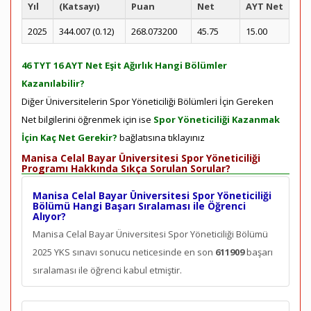
Yıl
(Katsayı)
Puan
Net
AYT Net
2025
344.007 (0.12)
268.073200
45.75
15.00
46 TYT 16 AYT Net Eşit Ağırlık Hangi Bölümler
Kazanılabilir?
Diğer Üniversitelerin Spor Yöneticiliği Bölümleri İçin Gereken
Net bilgilerini öğrenmek için ise
Spor Yöneticiliği Kazanmak
İçin Kaç Net Gerekir?
bağlatısına tıklayınız
Manisa Celal Bayar Üniversitesi Spor Yöneticiliği
Programı Hakkında Sıkça Sorulan Sorular?
Manisa Celal Bayar Üniversitesi Spor Yöneticiliği
Bölümü Hangi Başarı Sıralaması ile Öğrenci
Alıyor?
Manisa Celal Bayar Üniversitesi Spor Yöneticiliği Bölümü
2025 YKS sınavı sonucu neticesinde en son
611909
başarı
sıralaması ile öğrenci kabul etmiştir.