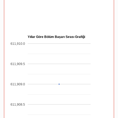
Yıllar Göre Bölüm Başarı Sırası Grafiği
611,910.0
611,909.5
611,909.0
611,908.5