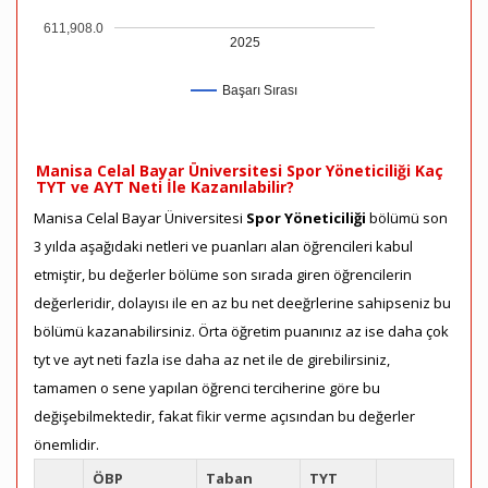
611,908.0
2025
Başarı Sırası
Manisa Celal Bayar Üniversitesi Spor Yöneticiliği Kaç
TYT ve AYT Neti İle Kazanılabilir?
Manisa Celal Bayar Üniversitesi
Spor Yöneticiliği
bölümü son
3 yılda aşağıdaki netleri ve puanları alan öğrencileri kabul
etmiştir, bu değerler bölüme son sırada giren öğrencilerin
değerleridir, dolayısı ile en az bu net deeğrlerine sahipseniz bu
bölümü kazanabilirsiniz. Örta öğretim puanınız az ise daha çok
tyt ve ayt neti fazla ise daha az net ile de girebilirsiniz,
tamamen o sene yapılan öğrenci terciherine göre bu
değişebilmektedir, fakat fikir verme açısından bu değerler
önemlidir.
ÖBP
Taban
TYT