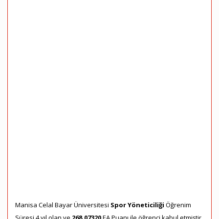
Manisa Celal Bayar Üniversitesi
Spor Yöneticiliği
Öğrenim
Süresi 4 yıl olan ve
268,07320
EA Puanı ile öğrenci kabul etmiştir.