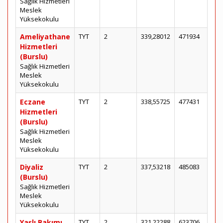
Sağlık Hizmetleri
Meslek
Yüksekokulu
Ameliyathane
TYT
2
339,28012
471934
Hizmetleri
(Burslu)
Sağlık Hizmetleri
Meslek
Yüksekokulu
Eczane
TYT
2
338,55725
477431
Hizmetleri
(Burslu)
Sağlık Hizmetleri
Meslek
Yüksekokulu
Diyaliz
TYT
2
337,53218
485083
(Burslu)
Sağlık Hizmetleri
Meslek
Yüksekokulu
Yaşlı Bakımı
TYT
2
321,22288
623706