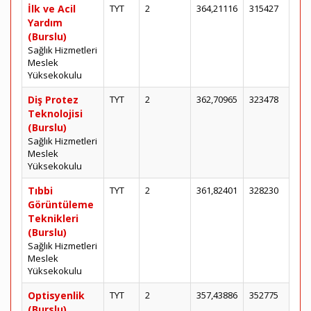
İlk ve Acil
TYT
2
364,21116
315427
Yardım
(Burslu)
Sağlık Hizmetleri
Meslek
Yüksekokulu
Diş Protez
TYT
2
362,70965
323478
Teknolojisi
(Burslu)
Sağlık Hizmetleri
Meslek
Yüksekokulu
Tıbbi
TYT
2
361,82401
328230
Görüntüleme
Teknikleri
(Burslu)
Sağlık Hizmetleri
Meslek
Yüksekokulu
Optisyenlik
TYT
2
357,43886
352775
(Burslu)