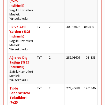
(%25
İndirimli)
Sağlık Hizmetleri
Meslek
Yüksekokulu
İlk ve Acil
TYT
2
300,15678
849490
Yardım (%25
İndirimli)
Sağlık Hizmetleri
Meslek
Yüksekokulu
Ağız ve Diş
TYT
2
282,08605
1081333
Sağlığı (%25
İndirimli)
Sağlık Hizmetleri
Meslek
Yüksekokulu
Tıbbi
TYT
2
273,46683
1201446
Laboratuvar
Teknikleri
(%25