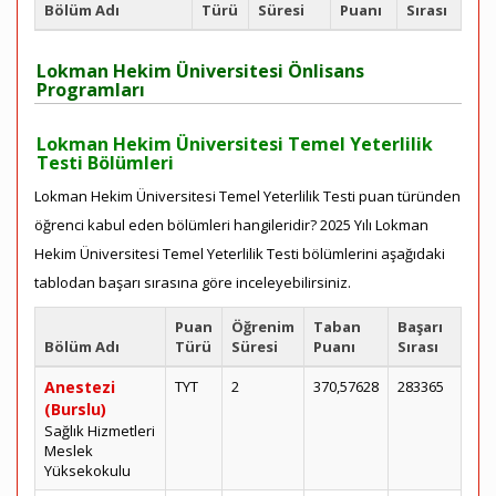
Bölüm Adı
Türü
Süresi
Puanı
Sırası
Lokman Hekim Üniversitesi Önlisans
Programları
Lokman Hekim Üniversitesi Temel Yeterlilik
Testi Bölümleri
Lokman Hekim Üniversitesi Temel Yeterlilik Testi puan türünden
öğrenci kabul eden bölümleri hangileridir? 2025 Yılı Lokman
Hekim Üniversitesi Temel Yeterlilik Testi bölümlerini aşağıdaki
tablodan başarı sırasına göre inceleyebilirsiniz.
Puan
Öğrenim
Taban
Başarı
Bölüm Adı
Türü
Süresi
Puanı
Sırası
Anestezi
TYT
2
370,57628
283365
(Burslu)
Sağlık Hizmetleri
Meslek
Yüksekokulu