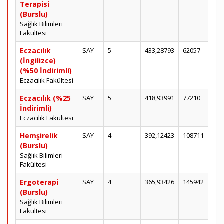
Terapisi
(Burslu)
Sağlık Bilimleri
Fakültesi
Eczacılık
SAY
5
433,28793
62057
(İngilizce)
(%50 İndirimli)
Eczacılık Fakültesi
Eczacılık (%25
SAY
5
418,93991
77210
İndirimli)
Eczacılık Fakültesi
Hemşirelik
SAY
4
392,12423
108711
(Burslu)
Sağlık Bilimleri
Fakültesi
Ergoterapi
SAY
4
365,93426
145942
(Burslu)
Sağlık Bilimleri
Fakültesi