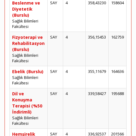
Beslenme ve
SAY
4
358,43230
158604
Diyetetik
(Burslu)
Sağlık Bilimleri
Fakültesi
Fizyoterapi ve
SAY
4
356,15453
162759
Rehabilitasyon
(Burslu)
Sağlık Bilimleri
Fakültesi
Ebelik (Burslu)
SAY
4
355,11679
164636
Sağlık Bilimleri
Fakültesi
Dil ve
SAY
4
339,58427
195688
Konuşma
Terapisi (%50
İndirimli)
Sağlık Bilimleri
Fakültesi
Hemşirelik
SAY
4
336,92537
201566