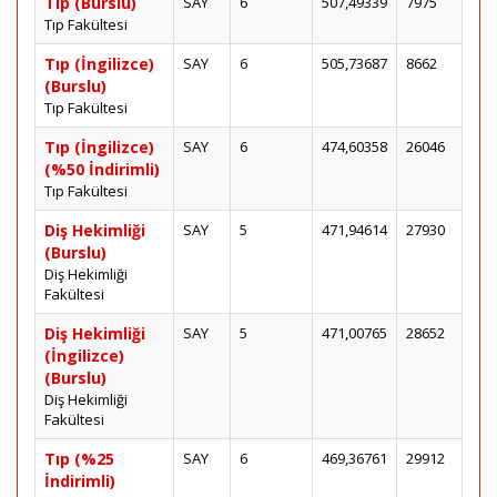
Tıp (Burslu)
SAY
6
507,49339
7975
Tıp Fakültesi
Tıp (İngilizce)
SAY
6
505,73687
8662
(Burslu)
Tıp Fakültesi
Tıp (İngilizce)
SAY
6
474,60358
26046
(%50 İndirimli)
Tıp Fakültesi
Diş Hekimliği
SAY
5
471,94614
27930
(Burslu)
Diş Hekimliği
Fakültesi
Diş Hekimliği
SAY
5
471,00765
28652
(İngilizce)
(Burslu)
Diş Hekimliği
Fakültesi
Tıp (%25
SAY
6
469,36761
29912
İndirimli)