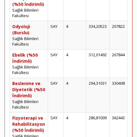
(%50 İndirimli)
Sağlık Bilimleri
Fakültesi
Odyoloji
SAY
4
334,20523
207822
(Burslu)
Sağlık Bilimleri
Fakültesi
Ebelik (%50
SAY
4
312,01492
267844
İndirimli)
Sağlık Bilimleri
Fakültesi
Beslenme ve
SAY
4
294,31031
330408
Diyetetik (%50
İndirimli)
Sağlık Bilimleri
Fakültesi
Fizyoterapi ve
SAY
4
286,81009
362443
Rehabilitasyon
(%50 İndirimli)
Sağlık Bilimleri