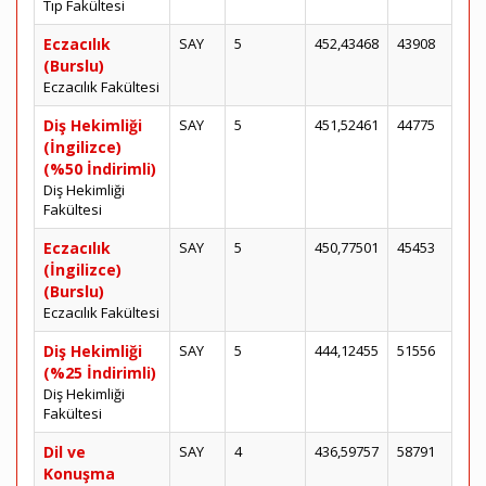
Tıp Fakültesi
Eczacılık
SAY
5
452,43468
43908
(Burslu)
Eczacılık Fakültesi
Diş Hekimliği
SAY
5
451,52461
44775
(İngilizce)
(%50 İndirimli)
Diş Hekimliği
Fakültesi
Eczacılık
SAY
5
450,77501
45453
(İngilizce)
(Burslu)
Eczacılık Fakültesi
Diş Hekimliği
SAY
5
444,12455
51556
(%25 İndirimli)
Diş Hekimliği
Fakültesi
Dil ve
SAY
4
436,59757
58791
Konuşma