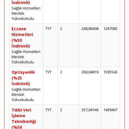
İndirimli)
Sağlık Hizmetleri
Meslek
Yüksekokulu
Eczane
TYT
2
268,89408
1267082
Hizmetleri
(%50
İndirimli)
Sağlık Hizmetleri
Meslek
Yüksekokulu
Optisyenlik
TYT
2
260,04819
1395543
(%25
İndirimli)
Sağlık Hizmetleri
Meslek
Yüksekokulu
Tıbbi Veri
TYT
2
257,04140
1439407
İşleme
Teknikerliği
(%50