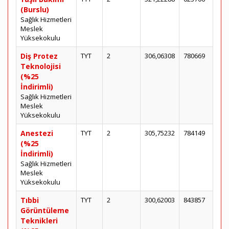
(Burslu)
Sağlık Hizmetleri
Meslek
Yüksekokulu
Diş Protez
TYT
2
306,06308
780669
Teknolojisi
(%25
İndirimli)
Sağlık Hizmetleri
Meslek
Yüksekokulu
Anestezi
TYT
2
305,75232
784149
(%25
İndirimli)
Sağlık Hizmetleri
Meslek
Yüksekokulu
Tıbbi
TYT
2
300,62003
843857
Görüntüleme
Teknikleri