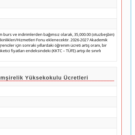
m burs ve indirimlerden bağımsız olarak, 35,000.00 (otuzbeşbin)
tkinlikleri/Hizmetleri Fonu eklenecektir. 2026-2027 Akademik
renciler için sonraki yıllardaki öğrenim ücreti artış oranı, bir
etici fiyatları endeksindeki (KKTC – TÜFE) artışı ile sınırlı
irelik Yüksekokulu Ücretleri