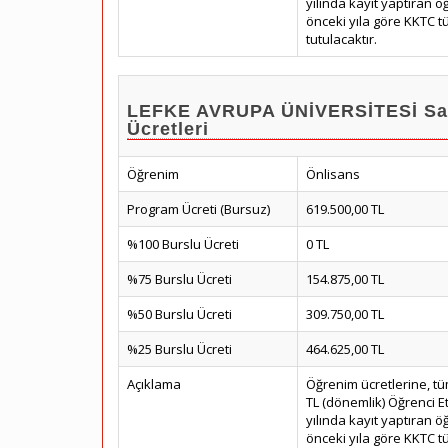
yılında kayıt yaptıran öğ
önceki yıla göre KKTC tük
tutulacaktır.
LEFKE AVRUPA ÜNİVERSİTESİ Sağl
Ücretleri
Öğrenim
Önlisans
Program Ücreti (Bursuz)
619.500,00 TL
%100 Burslu Ücreti
0 TL
%75 Burslu Ücreti
154.875,00 TL
%50 Burslu Ücreti
309.750,00 TL
%25 Burslu Ücreti
464.625,00 TL
Açıklama
Öğrenim ücretlerine, tü
TL (dönemlik) Öğrenci E
yılında kayıt yaptıran öğ
önceki yıla göre KKTC tük