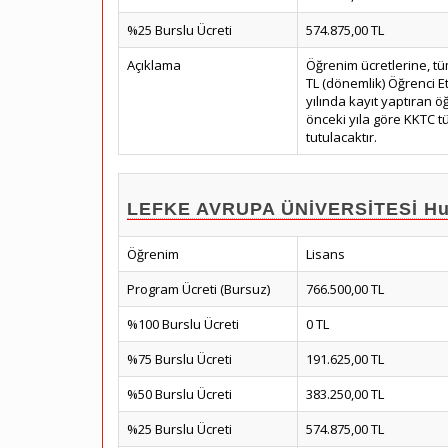
%25 Burslu Ücreti
574.875,00 TL
Açıklama
Öğrenim ücretlerine, tü
TL (dönemlik) Öğrenci E
yılında kayıt yaptıran öğ
önceki yıla göre KKTC tük
tutulacaktır.
LEFKE AVRUPA ÜNİVERSİTESİ Huku
Öğrenim
Lisans
Program Ücreti (Bursuz)
766.500,00 TL
%100 Burslu Ücreti
0 TL
%75 Burslu Ücreti
191.625,00 TL
%50 Burslu Ücreti
383.250,00 TL
%25 Burslu Ücreti
574.875,00 TL