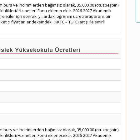
m burs ve indirimlerden bağımsız olarak, 35,000.00 (otuzbeşbin)
tkinlikleri/Hizmetleri Fonu eklenecektir. 2026-2027 Akademik
renciler için sonraki yıllardaki öğrenim ücreti artış oranı, bir
etici fiyatları endeksindeki (KKTC – TÜFE) artışı ile sınırlı
lek Yüksekokulu Ücretleri
m burs ve indirimlerden bağımsız olarak, 35,000.00 (otuzbeşbin)
tkinlikleri/Hizmetleri Fonu eklenecektir. 2026-2027 Akademik