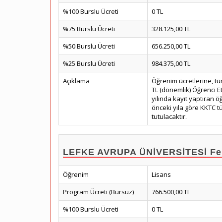
%100 Burslu Ücreti
0 TL
%75 Burslu Ücreti
328.125,00 TL
%50 Burslu Ücreti
656.250,00 TL
%25 Burslu Ücreti
984.375,00 TL
Açıklama
Öğrenim ücretlerine, tü
TL (dönemlik) Öğrenci E
yılında kayıt yaptıran öğ
önceki yıla göre KKTC tük
tutulacaktır.
LEFKE AVRUPA ÜNİVERSİTESİ Fen-
Öğrenim
Lisans
Program Ücreti (Bursuz)
766.500,00 TL
%100 Burslu Ücreti
0 TL