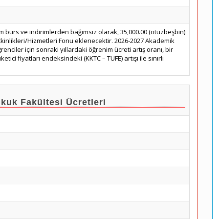
m burs ve indirimlerden bağımsız olarak, 35,000.00 (otuzbeşbin)
tkinlikleri/Hizmetleri Fonu eklenecektir. 2026-2027 Akademik
renciler için sonraki yıllardaki öğrenim ücreti artış oranı, bir
etici fiyatları endeksindeki (KKTC – TÜFE) artışı ile sınırlı
k Fakültesi Ücretleri