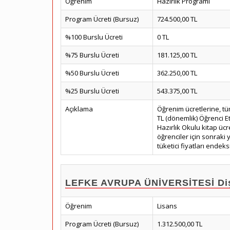
Öğrenim
Hazırlık Programı
Program Ücreti (Bursuz)
724.500,00 TL
%100 Burslu Ücreti
0 TL
%75 Burslu Ücreti
181.125,00 TL
%50 Burslu Ücreti
362.250,00 TL
%25 Burslu Ücreti
543.375,00 TL
Açıklama
Öğrenim ücretlerine, tü
TL (dönemlik) Öğrenci Et
Hazırlık Okulu kitap ücr
öğrenciler için sonraki y
tüketici fiyatları endeksi
LEFKE AVRUPA ÜNİVERSİTESİ Diş H
Öğrenim
Lisans
Program Ücreti (Bursuz)
1.312.500,00 TL