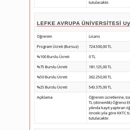
tutulacaktır.
LEFKE AVRUPA ÜNİVERSİTESİ Uygu
Öğrenim
Lisans
Program Ücreti (Bursuz)
724.500,00 TL
%100 Burslu Ücreti
0 TL
%75 Burslu Ücreti
181.125,00 TL
%50 Burslu Ücreti
362.250,00 TL
%25 Burslu Ücreti
543.375,00 TL
Açıklama
Öğrenim ücretlerine, tü
TL (dönemlik) Öğrenci E
yılında kayıt yaptıran öğ
önceki yıla göre KKTC tük
tutulacaktır.