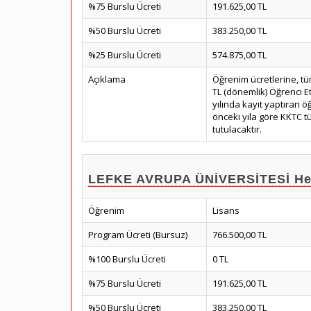
%75 Burslu Ücreti
191.625,00 TL
%50 Burslu Ücreti
383.250,00 TL
%25 Burslu Ücreti
574.875,00 TL
Açıklama
Öğrenim ücretlerine, tü
TL (dönemlik) Öğrenci E
yılında kayıt yaptıran öğ
önceki yıla göre KKTC tük
tutulacaktır.
LEFKE AVRUPA ÜNİVERSİTESİ Hemş
Öğrenim
Lisans
Program Ücreti (Bursuz)
766.500,00 TL
%100 Burslu Ücreti
0 TL
%75 Burslu Ücreti
191.625,00 TL
%50 Burslu Ücreti
383.250,00 TL