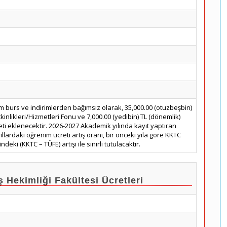
m burs ve indirimlerden bağımsız olarak, 35,000.00 (otuzbeşbin)
kinlikleri/Hizmetleri Fonu ve 7,000.00 (yedibin) TL (dönemlik)
eti eklenecektir. 2026-2027 Akademik yılında kayıt yaptıran
ıllardaki öğrenim ücreti artış oranı, bir önceki yıla göre KKTC
ndeki (KKTC – TÜFE) artışı ile sınırlı tutulacaktır.
ekimliği Fakültesi Ücretleri