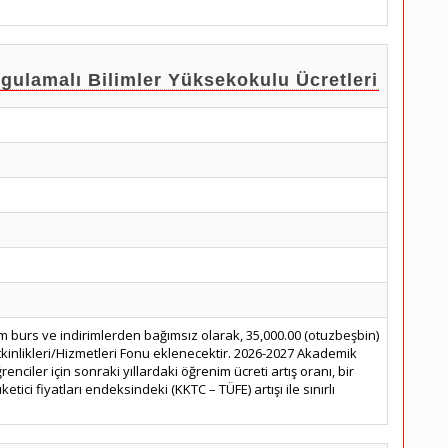
lamalı Bilimler Yüksekokulu Ücretleri
m burs ve indirimlerden bağımsız olarak, 35,000.00 (otuzbeşbin)
tkinlikleri/Hizmetleri Fonu eklenecektir. 2026-2027 Akademik
renciler için sonraki yıllardaki öğrenim ücreti artış oranı, bir
etici fiyatları endeksindeki (KKTC – TÜFE) artışı ile sınırlı