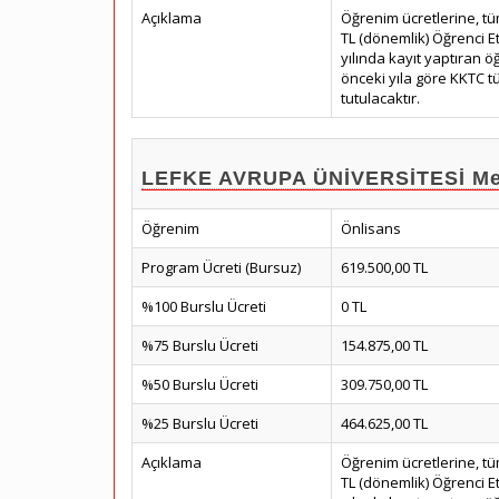
Açıklama
Öğrenim ücretlerine, tü
TL (dönemlik) Öğrenci E
yılında kayıt yaptıran öğ
önceki yıla göre KKTC tük
tutulacaktır.
LEFKE AVRUPA ÜNİVERSİTESİ Mes
Öğrenim
Önlisans
Program Ücreti (Bursuz)
619.500,00 TL
%100 Burslu Ücreti
0 TL
%75 Burslu Ücreti
154.875,00 TL
%50 Burslu Ücreti
309.750,00 TL
%25 Burslu Ücreti
464.625,00 TL
Açıklama
Öğrenim ücretlerine, tü
TL (dönemlik) Öğrenci E