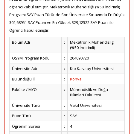
öğrenci kabul etmiştir. Mekatronik Mühendisliği (%50 İndirimli)
Programı SAY Puan Türünde Son Üniversite Sınavında En Düşük
302,68951 SAY Puanı ve En Yüksek 329,12522 SAY Puanı ile
Öğrenci kabul etmiştir.
Bölüm Adı
:
Mekatronik Mühendisliği
(%50 İndirimli)
ÖSYM Program Kodu
:
204090720
Üniversite Adı
:
Kto Karatay Üniversitesi
Bulunduğu İl
:
Konya
Fakülte / MYO
:
Mühendislik ve Doğa
Bilimleri Fakültesi
Üniversite Türü
:
Vakıf Üniversitesi
Puan Türü
:
SAY
Öğrenim Süresi
:
4