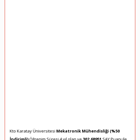
Kto Karatay Üniversitesi
Mekatronik Mühendisliği (%50
İndirimli)
Öğrenim Süresi 4 yıl olan ve
302,68951
SAY Puanı ile