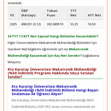
önemlidir.
ÖBP
Taban
TYT
Yıl
(Katsayı)
Puan
Net
AYT Net
2025
498.031 (0.12)
302.689510
53.25
16.50
54 TYT 17 AYT Net Sayısal Hangi Bölümler Kazanılabilir?
Diğer Üniversitelerin Mekatronik Mühendisliği Bölümleri İçin
Gereken Net bilgilerini öğrenmek için ise
Mekatronik
Mühendisliği Kazanmak İçin Kaç Net Gerekir?
bağlatısına
tıklayınız
Kto Karatay Üniversitesi Mekatronik Mühendisliği
(%50 İndirimli) Programı Hakkında Sıkça Sorulan
Sorular?
Kto Karatay Üniversitesi Mekatronik
Mühendisliği (%50 İndirimli) Bölümü Hangi Başarı
Sıralaması ile Öğrenci Alıyor?
Kto Karatay Üniversitesi Mekatronik Mühendisliği (%50
İndirimli) Bölümü 2025 YKS sınavı sonucu neticesinde en