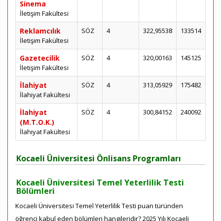
Sinema
İletişim Fakültesi
Reklamcılık
SÖZ
4
322,95538
133514
İletişim Fakültesi
Gazetecilik
SÖZ
4
320,00163
145125
İletişim Fakültesi
İlahiyat
SÖZ
4
313,05929
175482
İlahiyat Fakültesi
İlahiyat
SÖZ
4
300,84152
240092
(M.T.O.K.)
İlahiyat Fakültesi
Kocaeli Üniversitesi Önlisans Programları
Kocaeli Üniversitesi Temel Yeterlilik Testi
Bölümleri
Kocaeli Üniversitesi Temel Yeterlilik Testi puan türünden
öğrenci kabul eden bölümleri hangileridir? 2025 Yılı Kocaeli