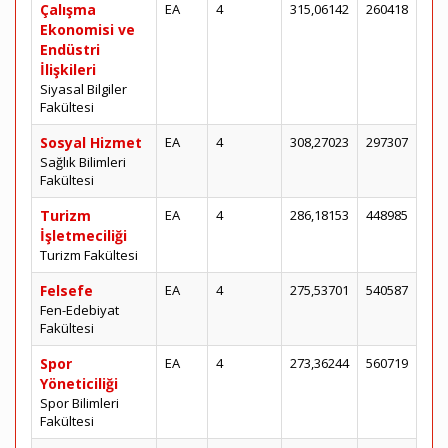
Çalışma
EA
4
315,06142
260418
Ekonomisi ve
Endüstri
İlişkileri
Siyasal Bilgiler
Fakültesi
Sosyal Hizmet
EA
4
308,27023
297307
Sağlık Bilimleri
Fakültesi
Turizm
EA
4
286,18153
448985
İşletmeciliği
Turizm Fakültesi
Felsefe
EA
4
275,53701
540587
Fen-Edebiyat
Fakültesi
Spor
EA
4
273,36244
560719
Yöneticiliği
Spor Bilimleri
Fakültesi