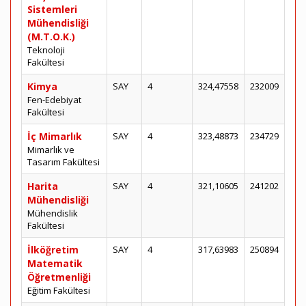
Sistemleri
Mühendisliği
(M.T.O.K.)
Teknoloji
Fakültesi
Kimya
SAY
4
324,47558
232009
Fen-Edebiyat
Fakültesi
İç Mimarlık
SAY
4
323,48873
234729
Mimarlık ve
Tasarım Fakültesi
Harita
SAY
4
321,10605
241202
Mühendisliği
Mühendislik
Fakültesi
İlköğretim
SAY
4
317,63983
250894
Matematik
Öğretmenliği
Eğitim Fakültesi