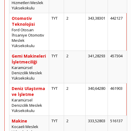
Hizmetleri Meslek
Yüksekokulu
Otomotiv
TYT
2
343,38301
442127
Teknolojisi
Ford Otosan
İhsaniye Otomotiv
Meslek
Yüksekokulu
Gemi Makineleri
TYT
2
341,28293
457304
İşletmeciliği
Karamürsel
Denizcilik Meslek
Yüksekokulu
Deniz Ulaştırma
TYT
2
340,64280
461903
ve İşletme
Karamürsel
Denizcilik Meslek
Yüksekokulu
Makine
TYT
2
333,52803
516137
Kocaeli Meslek