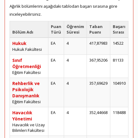
Ağırlık bölümlerini aşağıdaki tablodan başarı sırasına göre
inceleyebilirsiniz.
Puan
Öğrenim
Taban
Başarı
Bölüm Adı
Türü
Süresi
Puanı
Sırası
Hukuk
EA
4
417,87983
14522
Hukuk Fakültesi
Sınıf
EA
4
367,95206
81133
Öğretmenliği
Eğitim Fakültesi
Rehberlik ve
EA
4
357,69629
104910
Psikolojik
Danışmanlık
Eğitim Fakültesi
Havacılık
EA
4
352,44668
118488
Yönetimi
Havacılık ve Uzay
Bilimleri Fakültesi