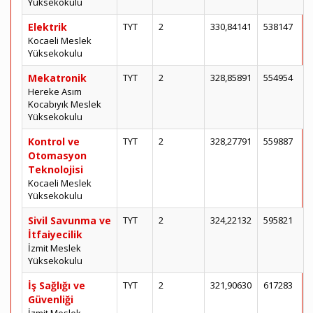
Yüksekokulu
Elektrik
TYT
2
330,84141
538147
Kocaeli Meslek
Yüksekokulu
Mekatronik
TYT
2
328,85891
554954
Hereke Asım
Kocabıyık Meslek
Yüksekokulu
Kontrol ve
TYT
2
328,27791
559887
Otomasyon
Teknolojisi
Kocaeli Meslek
Yüksekokulu
Sivil Savunma ve
TYT
2
324,22132
595821
İtfaiyecilik
İzmit Meslek
Yüksekokulu
İş Sağlığı ve
TYT
2
321,90630
617283
Güvenliği