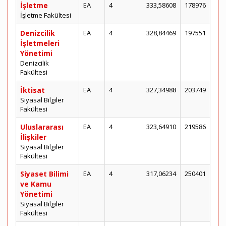
İşletme
EA
4
333,58608
178976
İşletme Fakültesi
Denizcilik
EA
4
328,84469
197551
İşletmeleri
Yönetimi
Denizcilik
Fakültesi
İktisat
EA
4
327,34988
203749
Siyasal Bilgiler
Fakültesi
Uluslararası
EA
4
323,64910
219586
İlişkiler
Siyasal Bilgiler
Fakültesi
Siyaset Bilimi
EA
4
317,06234
250401
ve Kamu
Yönetimi
Siyasal Bilgiler
Fakültesi