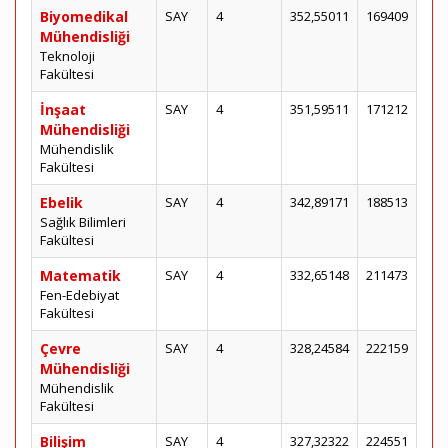
Biyomedikal
SAY
4
352,55011
169409
Mühendisliği
Teknoloji
Fakültesi
İnşaat
SAY
4
351,59511
171212
Mühendisliği
Mühendislik
Fakültesi
Ebelik
SAY
4
342,89171
188513
Sağlık Bilimleri
Fakültesi
Matematik
SAY
4
332,65148
211473
Fen-Edebiyat
Fakültesi
Çevre
SAY
4
328,24584
222159
Mühendisliği
Mühendislik
Fakültesi
Bilişim
SAY
4
327,32322
224551