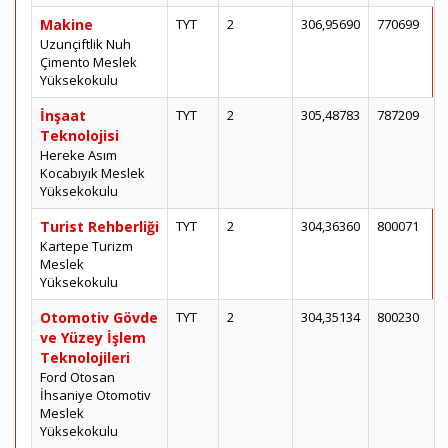
Makine
TYT
2
306,95690
770699
Uzunçiftlik Nuh
Çimento Meslek
Yüksekokulu
İnşaat
TYT
2
305,48783
787209
Teknolojisi
Hereke Asım
Kocabıyık Meslek
Yüksekokulu
Turist Rehberliği
TYT
2
304,36360
800071
Kartepe Turizm
Meslek
Yüksekokulu
Otomotiv Gövde
TYT
2
304,35134
800230
ve Yüzey İşlem
Teknolojileri
Ford Otosan
İhsaniye Otomotiv
Meslek
Yüksekokulu