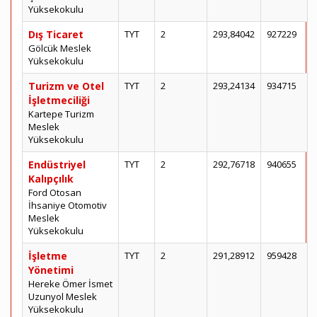
Yüksekokulu
Dış Ticaret
TYT
2
293,84042
927229
Gölcük Meslek
Yüksekokulu
Turizm ve Otel
TYT
2
293,24134
934715
İşletmeciliği
Kartepe Turizm
Meslek
Yüksekokulu
Endüstriyel
TYT
2
292,76718
940655
Kalıpçılık
Ford Otosan
İhsaniye Otomotiv
Meslek
Yüksekokulu
İşletme
TYT
2
291,28912
959428
Yönetimi
Hereke Ömer İsmet
Uzunyol Meslek
Yüksekokulu