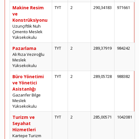
Makine Resim
TYT
2
290,34183
971661
ve
Konstrüksiyonu
Uzunçiftlik Nuh
Çimento Meslek
Yüksekokulu
Pazarlama
TYT
2
289,37919
984242
Ali Rıza Veziroğlu
Meslek
Yüksekokulu
Büro Yönetimi
TYT
2
289,05728
988382
ve Yönetici
Asistanlığı
Gazanfer Bilge
Meslek
Yüksekokulu
Turizm ve
TYT
2
285,00571
1042081
Seyahat
Hizmetleri
Kartepe Turizm