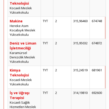
Teknolojisi
Kocaeli Meslek
Yüksekokulu
Makine
TYT
2
315,96460
674748
Hereke Asım
Kocabıyık Meslek
Yüksekokulu
Deniz ve Liman
TYT
2
315,95032
674872
İşletmeciliği
Karamürsel
Denizcilik Meslek
Yüksekokulu
Kimya
TYT
2
315,24519
681961
Teknolojisi
Kocaeli Meslek
Yüksekokulu
İş ve Uğraşı
TYT
2
314,19810
692600
Terapisi
Kocaeli Sağlık
Hizmetleri Meslek