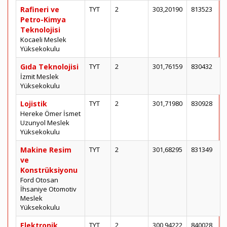
Rafineri ve
TYT
2
303,20190
813523
Petro-Kimya
Teknolojisi
Kocaeli Meslek
Yüksekokulu
Gıda Teknolojisi
TYT
2
301,76159
830432
İzmit Meslek
Yüksekokulu
Lojistik
TYT
2
301,71980
830928
Hereke Ömer İsmet
Uzunyol Meslek
Yüksekokulu
Makine Resim
TYT
2
301,68295
831349
ve
Konstrüksiyonu
Ford Otosan
İhsaniye Otomotiv
Meslek
Yüksekokulu
Elektronik
TYT
2
300,94222
840028