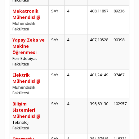
Fakültesi
Mekatronik
SAY
4
408,11897
89236
Mühendisliği
Mühendislik
Fakültesi
Yapay Zeka ve
SAY
4
407,10528
90398
Makine
Öğrenmesi
Fen-Edebiyat
Fakültesi
Elektrik
SAY
4
401,24149
97467
Mühendisliği
Mühendislik
Fakültesi
Bilişim
SAY
4
396,69130
102957
Sistemleri
Mühendisliği
Teknoloji
Fakültesi
Otomotiv
SAY
4
384,87618
118331