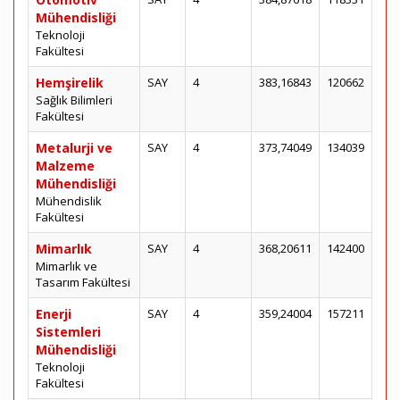
Mühendisliği
Teknoloji
Fakültesi
Hemşirelik
SAY
4
383,16843
120662
Sağlık Bilimleri
Fakültesi
Metalurji ve
SAY
4
373,74049
134039
Malzeme
Mühendisliği
Mühendislik
Fakültesi
Mimarlık
SAY
4
368,20611
142400
Mimarlık ve
Tasarım Fakültesi
Enerji
SAY
4
359,24004
157211
Sistemleri
Mühendisliği
Teknoloji
Fakültesi