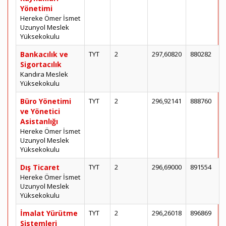
Yönetimi
Hereke Ömer İsmet
Uzunyol Meslek
Yüksekokulu
Bankacılık ve
TYT
2
297,60820
880282
Sigortacılık
Kandıra Meslek
Yüksekokulu
Büro Yönetimi
TYT
2
296,92141
888760
ve Yönetici
Asistanlığı
Hereke Ömer İsmet
Uzunyol Meslek
Yüksekokulu
Dış Ticaret
TYT
2
296,69000
891554
Hereke Ömer İsmet
Uzunyol Meslek
Yüksekokulu
İmalat Yürütme
TYT
2
296,26018
896869
Sistemleri