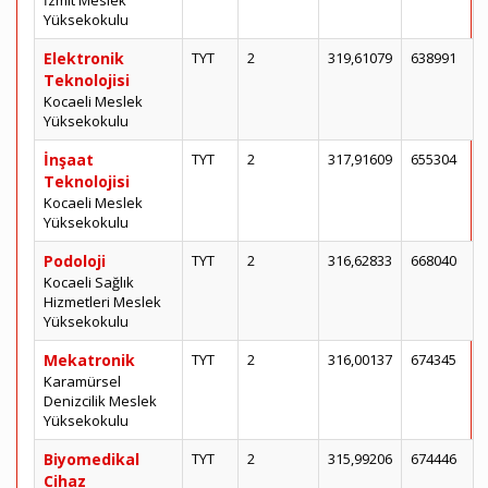
İzmit Meslek
Yüksekokulu
Elektronik
TYT
2
319,61079
638991
Teknolojisi
Kocaeli Meslek
Yüksekokulu
İnşaat
TYT
2
317,91609
655304
Teknolojisi
Kocaeli Meslek
Yüksekokulu
Podoloji
TYT
2
316,62833
668040
Kocaeli Sağlık
Hizmetleri Meslek
Yüksekokulu
Mekatronik
TYT
2
316,00137
674345
Karamürsel
Denizcilik Meslek
Yüksekokulu
Biyomedikal
TYT
2
315,99206
674446
Cihaz