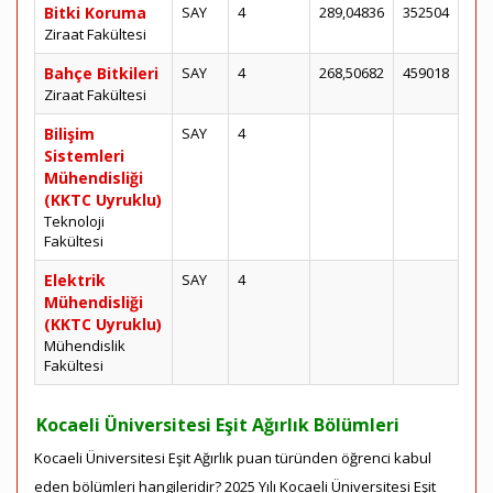
Bitki Koruma
SAY
4
289,04836
352504
Ziraat Fakültesi
Bahçe Bitkileri
SAY
4
268,50682
459018
Ziraat Fakültesi
Bilişim
SAY
4
Sistemleri
Mühendisliği
(KKTC Uyruklu)
Teknoloji
Fakültesi
Elektrik
SAY
4
Mühendisliği
(KKTC Uyruklu)
Mühendislik
Fakültesi
Kocaeli Üniversitesi Eşit Ağırlık Bölümleri
Kocaeli Üniversitesi Eşit Ağırlık puan türünden öğrenci kabul
eden bölümleri hangileridir? 2025 Yılı Kocaeli Üniversitesi Eşit