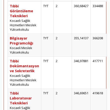
Tıbbi
TYT
2
360,68427
334488
Görüntüleme
Teknikleri
Kocaeli Sağlık
Hizmetleri Meslek
Yüksekokulu
Bilgisayar
TYT
2
355,14137
366208
Programcılığı
Kocaeli Meslek
Yüksekokulu
Tıbbi
TYT
2
346,97881
417711
Dokümantasyon
ve Sekreterlik
Kocaeli Sağlık
Hizmetleri Meslek
Yüksekokulu
Tıbbi
TYT
2
346,69651
419618
Laboratuvar
Teknikleri
Kocaeli Sağlık