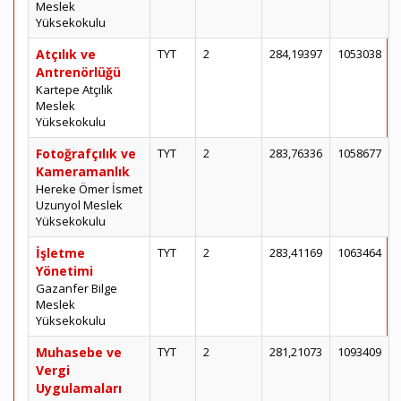
Meslek
Yüksekokulu
Atçılık ve
TYT
2
284,19397
1053038
Antrenörlüğü
Kartepe Atçılık
Meslek
Yüksekokulu
Fotoğrafçılık ve
TYT
2
283,76336
1058677
Kameramanlık
Hereke Ömer İsmet
Uzunyol Meslek
Yüksekokulu
İşletme
TYT
2
283,41169
1063464
Yönetimi
Gazanfer Bilge
Meslek
Yüksekokulu
Muhasebe ve
TYT
2
281,21073
1093409
Vergi
Uygulamaları