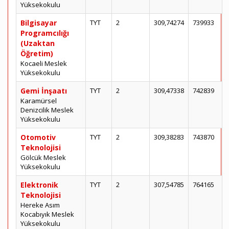
Yüksekokulu
Bilgisayar
TYT
2
309,74274
739933
Programcılığı
(Uzaktan
Öğretim)
Kocaeli Meslek
Yüksekokulu
Gemi İnşaatı
TYT
2
309,47338
742839
Karamürsel
Denizcilik Meslek
Yüksekokulu
Otomotiv
TYT
2
309,38283
743870
Teknolojisi
Gölcük Meslek
Yüksekokulu
Elektronik
TYT
2
307,54785
764165
Teknolojisi
Hereke Asım
Kocabıyık Meslek
Yüksekokulu