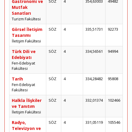
Gastronomi ve
SÖZ
4
354,63003
49482
Mutfak
Sanatları
Turizm Fakültesi
Görsel İletişim
SÖZ
4
335,51731
92273
Tasarımı
İletişim Fakültesi
Türk Dili ve
SÖZ
4
334,56561
94994
Edebiyatı
Fen-Edebiyat
Fakültesi
Tarih
SÖZ
4
334,28482
95808
Fen-Edebiyat
Fakültesi
Halkla İlişkiler
SÖZ
4
332,01374
102466
ve Tanıtım
İletişim Fakültesi
Radyo,
SÖZ
4
331,05119
105546
Televizyon ve