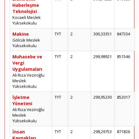
Haberleşme
Teknolojisi
Kocaeli Meslek
Yüksekokulu
Makine
TYT
2
300,33351
847334
Gölcük Meslek
Yüksekokulu
Muhasebe ve
TYT
2
299,98921
851546
Vergi
Uygulamaları
Ali Rıza Veziroğlu
Meslek
Yüksekokulu
İşletme
TYT
2
299,95230
852017
Yönetimi
Ali Rıza Veziroğlu
Meslek
Yüksekokulu
İnsan
TYT
2
298,29753
871826
Kaynakları