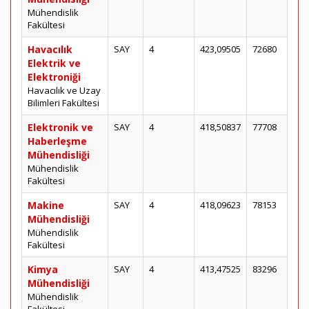
Mühendislik
Fakültesi
Havacılık
SAY
4
423,09505
72680
Elektrik ve
Elektroniği
Havacılık ve Uzay
Bilimleri Fakültesi
Elektronik ve
SAY
4
418,50837
77708
Haberleşme
Mühendisliği
Mühendislik
Fakültesi
Makine
SAY
4
418,09623
78153
Mühendisliği
Mühendislik
Fakültesi
Kimya
SAY
4
413,47525
83296
Mühendisliği
Mühendislik