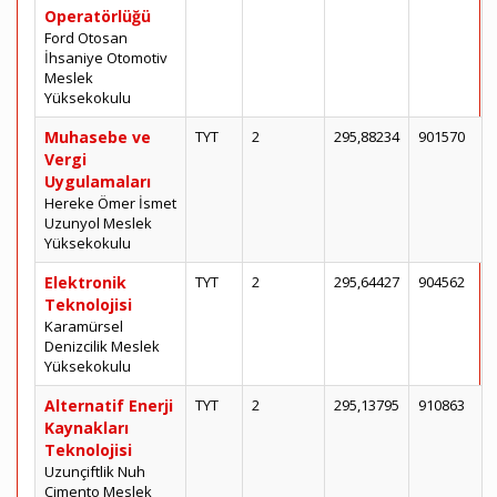
Operatörlüğü
Ford Otosan
İhsaniye Otomotiv
Meslek
Yüksekokulu
Muhasebe ve
TYT
2
295,88234
901570
Vergi
Uygulamaları
Hereke Ömer İsmet
Uzunyol Meslek
Yüksekokulu
Elektronik
TYT
2
295,64427
904562
Teknolojisi
Karamürsel
Denizcilik Meslek
Yüksekokulu
Alternatif Enerji
TYT
2
295,13795
910863
Kaynakları
Teknolojisi
Uzunçiftlik Nuh
Çimento Meslek