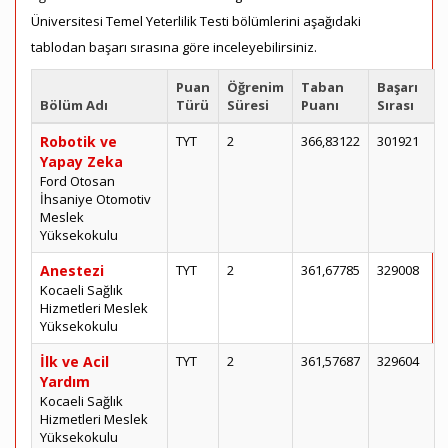
Üniversitesi Temel Yeterlilik Testi bölümlerini aşağıdaki
tablodan başarı sırasına göre inceleyebilirsiniz.
Puan
Öğrenim
Taban
Başarı
Bölüm Adı
Türü
Süresi
Puanı
Sırası
Robotik ve
TYT
2
366,83122
301921
Yapay Zeka
Ford Otosan
İhsaniye Otomotiv
Meslek
Yüksekokulu
Anestezi
TYT
2
361,67785
329008
Kocaeli Sağlık
Hizmetleri Meslek
Yüksekokulu
İlk ve Acil
TYT
2
361,57687
329604
Yardım
Kocaeli Sağlık
Hizmetleri Meslek
Yüksekokulu