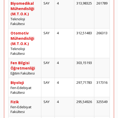
Biyomedikal
SAY
4
313,98325
261789
Mühendisliği
(M.T.O.K.)
Teknoloji
Fakültesi
Otomotiv
SAY
4
312,51483
266313
Mühendisliği
(M.T.O.K.)
Teknoloji
Fakültesi
Fen Bilgisi
SAY
4
303,15193
Öğretmenliği
Eğitim Fakültesi
Biyoloji
SAY
4
297,71783
317316
Fen-Edebiyat
Fakültesi
Fizik
SAY
4
295,54926
325549
Fen-Edebiyat
Fakültesi