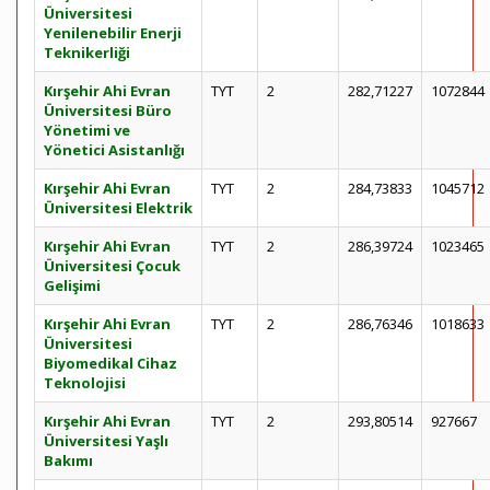
Üniversitesi
Yenilenebilir Enerji
Teknikerliği
Kırşehir Ahi Evran
TYT
2
282,71227
1072844
Üniversitesi Büro
Yönetimi ve
Yönetici Asistanlığı
Kırşehir Ahi Evran
TYT
2
284,73833
1045712
Üniversitesi Elektrik
Kırşehir Ahi Evran
TYT
2
286,39724
1023465
Üniversitesi Çocuk
Gelişimi
Kırşehir Ahi Evran
TYT
2
286,76346
1018633
Üniversitesi
Biyomedikal Cihaz
Teknolojisi
Kırşehir Ahi Evran
TYT
2
293,80514
927667
Üniversitesi Yaşlı
Bakımı