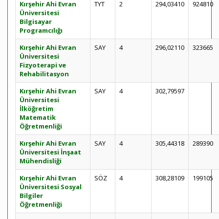
Kırşehir Ahi Evran
TYT
2
294,03410
924810
Üniversitesi
Bilgisayar
Programcılığı
Kırşehir Ahi Evran
SAY
4
296,02110
323665
Üniversitesi
Fizyoterapi ve
Rehabilitasyon
Kırşehir Ahi Evran
SAY
4
302,79597
Üniversitesi
İlköğretim
Matematik
Öğretmenliği
Kırşehir Ahi Evran
SAY
4
305,44318
289390
Üniversitesi İnşaat
Mühendisliği
Kırşehir Ahi Evran
SÖZ
4
308,28109
199105
Üniversitesi Sosyal
Bilgiler
Öğretmenliği