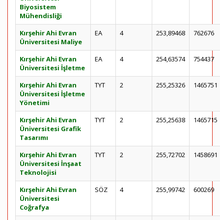
Biyosistem
Mühendisliği
Kırşehir Ahi Evran
EA
4
253,89468
762676
Üniversitesi Maliye
Kırşehir Ahi Evran
EA
4
254,63574
754437
Üniversitesi İşletme
Kırşehir Ahi Evran
TYT
2
255,25326
1465751
Üniversitesi İşletme
Yönetimi
Kırşehir Ahi Evran
TYT
2
255,25638
1465715
Üniversitesi Grafik
Tasarımı
Kırşehir Ahi Evran
TYT
2
255,72702
1458691
Üniversitesi İnşaat
Teknolojisi
Kırşehir Ahi Evran
SÖZ
4
255,99742
600269
Üniversitesi
Coğrafya