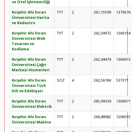
ve Otel İşletmeciliği
Kırşehir Ahi Evran
TYT
2
261,15599
1379376
Üniversitesi Harita
ve Kadastro
Kırşehir Ahi Evran
TYT
2
262,04972
1366154
Üniversitesi Web
Tasarımı ve
Kodlama
Kırşehir Ahi Evran
TYT
2
262,44474
1360413
Üniversitesi Çağrı
Merkezi Hizmetleri
Kırşehir Ahi Evran
SÖZ
4
262,56184
537371
Üniversitesi Türk
Dili ve Edebiyatı
Kırşehir Ahi Evran
TYT
2
265,99339
1309071
Üniversitesi Elektrik
Kırşehir Ahi Evran
TYT
2
266,88982
1296015
Üniversitesi Makine