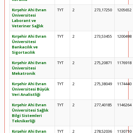
Kırşehir Ahi Evran
TYT
2
273,17250
1205652
Üniversitesi
Laborant ve
Veteriner Sağlık
Kırşehir Ahi Evran
TYT
2
273,53455
1200498
Üniversitesi
Bankacılık ve
Sigortacılık
Kırşehir Ahi Evran
TYT
2
275,20871
1176918
Üniversitesi
Mekatronik
Kırşehir Ahi Evran
TYT
2
275,38049
1174440
Üniversitesi Büyük
Veri Analistliği
Kırşehir Ahi Evran
TYT
2
277,40185
1146264
Üniversitesi Sağlık
Bilgi Sistemleri
Teknikerliği
Kırşehir Ahi Evran
TYT
2
278,52036
1130710