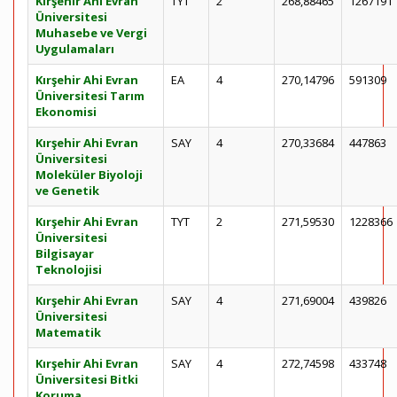
Kırşehir Ahi Evran
TYT
2
268,88465
1267191
Üniversitesi
Muhasebe ve Vergi
Uygulamaları
Kırşehir Ahi Evran
EA
4
270,14796
591309
Üniversitesi Tarım
Ekonomisi
Kırşehir Ahi Evran
SAY
4
270,33684
447863
Üniversitesi
Moleküler Biyoloji
ve Genetik
Kırşehir Ahi Evran
TYT
2
271,59530
1228366
Üniversitesi
Bilgisayar
Teknolojisi
Kırşehir Ahi Evran
SAY
4
271,69004
439826
Üniversitesi
Matematik
Kırşehir Ahi Evran
SAY
4
272,74598
433748
Üniversitesi Bitki
Koruma