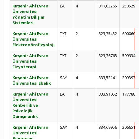
Kırşehir Ahi Evran
EA
4
317,03265
250529
Üniversitesi
Yönetim Bilişim
Sistemleri
Kırşehir Ahi Evran
TYT
2
323,75432
600060
Üniversitesi
Elektronörofizyoloji
Kırşehir Ahi Evran
TYT
2
323,76765
599934
Üniversitesi
Fizyoterapi
Kırşehir Ahi Evran
SAY
4
333,52141
209397
Üniversitesi Ebelik
Kırşehir Ahi Evran
EA
4
333,91052
177788
Üniversitesi
Rehberlik ve
Psikolojik
Danışmanlık
Kırşehir Ahi Evran
SAY
4
334,69956
206651
Üniversitesi
Bilgisayar