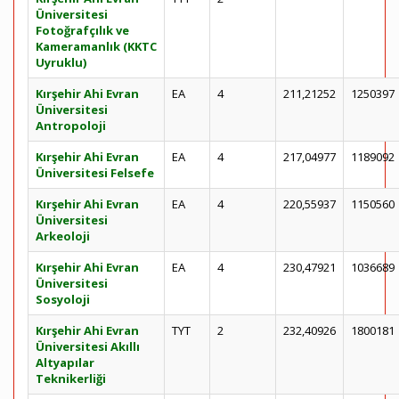
Üniversitesi
Fotoğrafçılık ve
Kameramanlık (KKTC
Uyruklu)
Kırşehir Ahi Evran
EA
4
211,21252
1250397
Üniversitesi
Antropoloji
Kırşehir Ahi Evran
EA
4
217,04977
1189092
Üniversitesi Felsefe
Kırşehir Ahi Evran
EA
4
220,55937
1150560
Üniversitesi
Arkeoloji
Kırşehir Ahi Evran
EA
4
230,47921
1036689
Üniversitesi
Sosyoloji
Kırşehir Ahi Evran
TYT
2
232,40926
1800181
Üniversitesi Akıllı
Altyapılar
Teknikerliği