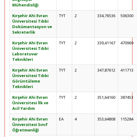
Mühendisliği
Kırşehir Ahi Evran
TYT
2
334,76536
506300
Üniversitesi Tıbbi
Dokümantasyon ve
Sekreterlik
Kırşehir Ahi Evran
TYT
2
339,41167
470969
Üniversitesi Tıbbi
Laboratuvar
Teknikleri
Kırşehir Ahi Evran
TYT
2
347,87612
411713
Üniversitesi Tıbbi
Görüntüleme
Teknikleri
Kırşehir Ahi Evran
TYT
2
351,64160
387453
Üniversitesi İlk ve
Acil Yardım
Kırşehir Ahi Evran
EA
4
353,64808
115284
Üniversitesi Sınıf
Öğretmenliği