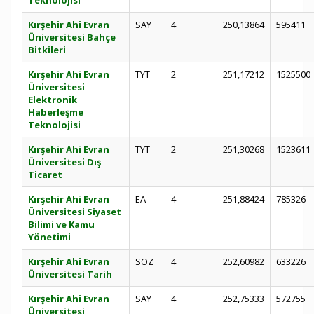
Teknolojisi
Kırşehir Ahi Evran
SAY
4
250,13864
595411
Üniversitesi Bahçe
Bitkileri
Kırşehir Ahi Evran
TYT
2
251,17212
1525500
Üniversitesi
Elektronik
Haberleşme
Teknolojisi
Kırşehir Ahi Evran
TYT
2
251,30268
1523611
Üniversitesi Dış
Ticaret
Kırşehir Ahi Evran
EA
4
251,88424
785326
Üniversitesi Siyaset
Bilimi ve Kamu
Yönetimi
Kırşehir Ahi Evran
SÖZ
4
252,60982
633226
Üniversitesi Tarih
Kırşehir Ahi Evran
SAY
4
252,75333
572755
Üniversitesi