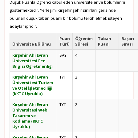
Düşük Puanla Öğrenci kabul eden üniversiteler ve bölümlerini
göstermektedir. Yerleşimi Kırşehir şehir sınırları içerisinde
bulunan düşük taban puanlı bir bölümü tercih etmek isteyen
adaylar içindir.
Puan
Öğrenim
Taban
Başarı
Üniversite Bölümü
Türü
Süresi
Puanı
Sırası
Kırşehir Ahi Evran
SAY
4
Üniversitesi Fen
Bilgisi Öğretmenliği
Kırşehir Ahi Evran
TYT
2
Üniversitesi Turizm
ve Otel İşletmeciliği
(KKTC Uyruklu)
Kırşehir Ahi Evran
TYT
2
Üniversitesi Web
Tasarımı ve
Kodlama (KKTC
Uyruklu)
Kırşehir Ahi Evran
TYT
2