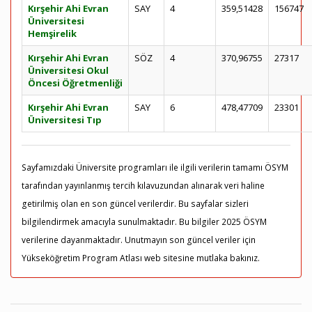
Kırşehir Ahi Evran
SAY
4
359,51428
156747
Üniversitesi
Hemşirelik
Kırşehir Ahi Evran
SÖZ
4
370,96755
27317
Üniversitesi Okul
Öncesi Öğretmenliği
Kırşehir Ahi Evran
SAY
6
478,47709
23301
Üniversitesi Tıp
Sayfamızdaki Üniversite programları ile ilgili verilerin tamamı ÖSYM
tarafından yayınlanmış tercih kılavuzundan alınarak veri haline
getirilmiş olan en son güncel verilerdir. Bu sayfalar sizleri
bilgilendirmek amacıyla sunulmaktadır. Bu bilgiler 2025 ÖSYM
verilerine dayanmaktadır. Unutmayın son güncel veriler için
Yükseköğretim Program Atlası web sitesine mutlaka bakınız.