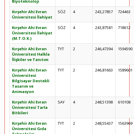
Biyoteknoloji
Kırşehir Ahi Evran
SÖZ
4
243,27857
724463
Üniversitesi İlahiyat
Kırşehir Ahi Evran
SÖZ
4
243,87581
718612
Üniversitesi İlahiyat
(M.T.O.K.)
Kırşehir Ahi Evran
TYT
2
246,47394
1594590
Üniversitesi Halkla
İlişkiler ve Tanıtım
Kırşehir Ahi Evran
TYT
2
246,81663
1589601
Üniversitesi
Bilgisayar Destekli
Tasarım ve
Animasyon
Kırşehir Ahi Evran
SAY
4
248,51398
610108
Üniversitesi Tarla
Bitkileri
Kırşehir Ahi Evran
TYT
2
248,55437
1563969
Üniversitesi Gıda