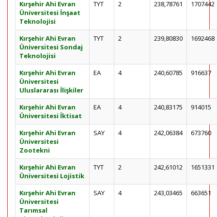
Kırşehir Ahi Evran
TYT
2
238,78761
1707442
Üniversitesi İnşaat
Teknolojisi
Kırşehir Ahi Evran
TYT
2
239,80830
1692468
Üniversitesi Sondaj
Teknolojisi
Kırşehir Ahi Evran
EA
4
240,60785
916637
Üniversitesi
Uluslararası İlişkiler
Kırşehir Ahi Evran
EA
4
240,83175
914015
Üniversitesi İktisat
Kırşehir Ahi Evran
SAY
4
242,06384
673760
Üniversitesi
Zootekni
Kırşehir Ahi Evran
TYT
2
242,61012
1651331
Üniversitesi Lojistik
Kırşehir Ahi Evran
SAY
4
243,03465
663651
Üniversitesi
Tarımsal