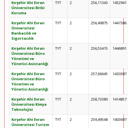
Kırşehir Ahi Evran
TYT
2
256,11343
1452941
Üniversitesi Bitki
Koruma
Kırşehir Ahi Evran
TYT
2
256,49875
1447386
Üniversitesi
Bankacılık ve
Sigortacılık
Kırşehir Ahi Evran
TYT
2
256,53415
1446891
Üniversitesi Büro
Yönetimi ve
Yönetici Asistanlığı
Kırşehir Ahi Evran
TYT
2
257,66645
1430387
Üniversitesi Büro
Yönetimi ve
Yönetici Asistanlığı
Kırşehir Ahi Evran
TYT
2
258,73380
1414857
Üniversitesi Kimya
Teknolojisi
Kırşehir Ahi Evran
TYT
2
259,49548
1403697
Üniversitesi Turizm