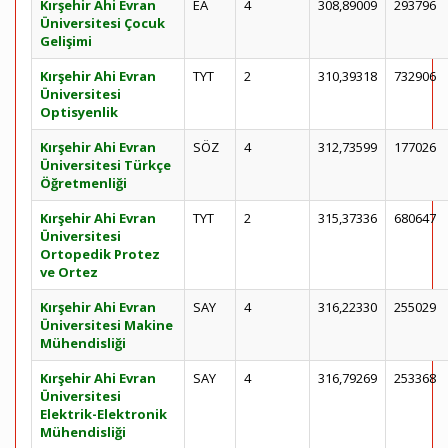
Kırşehir Ahi Evran
EA
4
308,89009
293796
Üniversitesi Çocuk
Gelişimi
Kırşehir Ahi Evran
TYT
2
310,39318
732906
Üniversitesi
Optisyenlik
Kırşehir Ahi Evran
SÖZ
4
312,73599
177026
Üniversitesi Türkçe
Öğretmenliği
Kırşehir Ahi Evran
TYT
2
315,37336
680647
Üniversitesi
Ortopedik Protez
ve Ortez
Kırşehir Ahi Evran
SAY
4
316,22330
255029
Üniversitesi Makine
Mühendisliği
Kırşehir Ahi Evran
SAY
4
316,79269
253368
Üniversitesi
Elektrik-Elektronik
Mühendisliği