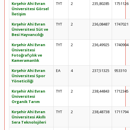
Kırşehir Ahi Evran
TYT
2
235,80285
1751126
Üniversitesi Görsel
İletişim
Kırşehir Ahi Evran
TYT
2
236,08487
1747021
Üniversitesi Süt ve
Besi Hayvancılığı
Kırşehir Ahi Evran
TYT
2
236,49925
1740904
Üniversitesi
Fotoğrafçılık ve
Kameramanlık
Kırşehir Ahi Evran
EA
4
237,51325
953310
Üniversitesi Spor
Yöneticiliği
Kırşehir Ahi Evran
TYT
2
238,44843
1712345
Üniversitesi
Organik Tarım
Kırşehir Ahi Evran
TYT
2
238,48738
1711794
Üniversitesi Akıllı
Sera Teknolojileri