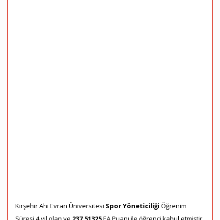
Kırşehir Ahi Evran Üniversitesi
Spor Yöneticiliği
Öğrenim
Süresi 4 yıl olan ve
237,51325
EA Puanı ile öğrenci kabul etmiştir.