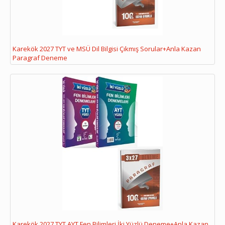
Karekök 2027 TYT ve MSÜ Dil Bilgisi Çıkmış Sorular+Anla Kazan
Paragraf Deneme
Karekök 2027 TYT AYT Fen Bilimleri İki Yüzlü Deneme+Anla Kazan