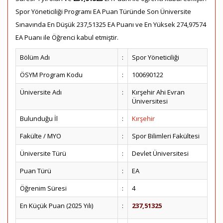
Spor Yöneticiliği Programı EA Puan Türünde Son Üniversite
Sınavında En Düşük 237,51325 EA Puanı ve En Yüksek 274,97574
EA Puanı ile Öğrenci kabul etmiştir.
Bölüm Adı
:
Spor Yöneticiliği
ÖSYM Program Kodu
:
100690122
Üniversite Adı
:
Kırşehir Ahi Evran
Üniversitesi
Bulunduğu İl
:
Kırşehir
Fakülte / MYO
:
Spor Bilimleri Fakültesi
Üniversite Türü
:
Devlet Üniversitesi
Puan Türü
:
EA
Öğrenim Süresi
:
4
En Küçük Puan (2025 Yılı)
:
237,51325