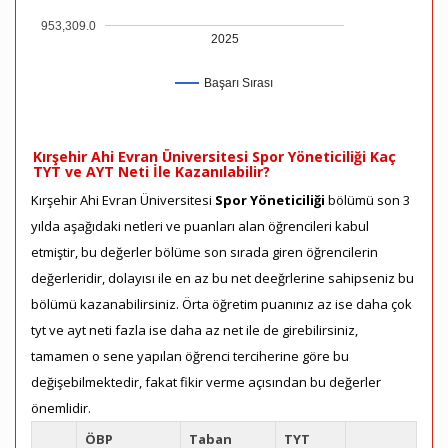
953,309.0
2025
Başarı Sırası
Kırşehir Ahi Evran Üniversitesi Spor Yöneticiliği Kaç
TYT ve AYT Neti İle Kazanılabilir?
Kırşehir Ahi Evran Üniversitesi
Spor Yöneticiliği
bölümü son 3
yılda aşağıdaki netleri ve puanları alan öğrencileri kabul
etmiştir, bu değerler bölüme son sırada giren öğrencilerin
değerleridir, dolayısı ile en az bu net deeğrlerine sahipseniz bu
bölümü kazanabilirsiniz. Örta öğretim puanınız az ise daha çok
tyt ve ayt neti fazla ise daha az net ile de girebilirsiniz,
tamamen o sene yapılan öğrenci terciherine göre bu
değişebilmektedir, fakat fikir verme açısından bu değerler
önemlidir.
ÖBP
Taban
TYT