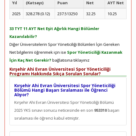
Yıl
(Katsayı)
Puan
Net
AYT Net
2025
328.278 (0.12)
237.513250
32.25
10.25
33 TYT 11 AYT Net Eşit Ağırlık Hangi Bölümler
Kazanılabilir?
Diğer Üniversitelerin Spor Yöneticiliği Bölümleri İçin Gereken
Net bilgilerini öğrenmek için ise
Spor Yöneticiliği Kazanmak
İçin Kaç Net Gerekir?
bağlatısına tıklayınız
Kırşehir Ahi Evran Üniversitesi Spor Yöneticiliği
Programı Hakkında Sıkça Sorulan Sorular?
Kırşehir Ahi Evran Üniversitesi Spor Yöneticiliği
Bölümü Hangi Başarı Sıralaması ile Öğrenci
Alıyor?
Kırşehir Ahi Evran Üniversitesi Spor Yöneticiliği Bölümü
2025 YKS sınavı sonucu neticesinde en son
953310
başarı
sıralaması ile öğrenci kabul etmiştir.