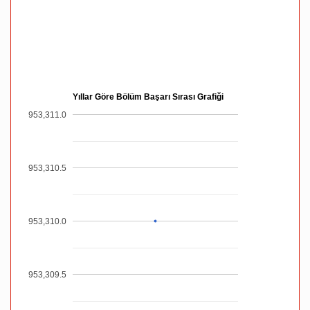
Yıllar Göre Bölüm Başarı Sırası Grafiği
953,311.0
953,310.5
953,310.0
953,309.5