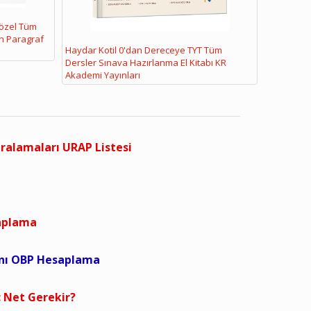
Sözel Tüm
n Paragraf
Haydar Kotil 0'dan Dereceye TYT Tüm
Dersler Sınava Hazırlanma El Kitabı KR
Akademi Yayınları
ıralamaları URAP Listesi
saplama
anı OBP Hesaplama
 Net Gerekir?