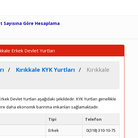
et Sayısına Göre Hesaplama
kkale Erkek Devlet Yurtları
rı
Kırıkkale KYK Yurtları
Kırıkkale
rkek Devlet Yurtları aşağıdaki şekildedir. KYK Yurtları genellikle
ere daha ekonomik barınma imkanları sağlamaktadır.
Tipi
Telefon
Erkek
0(318) 310-10-75