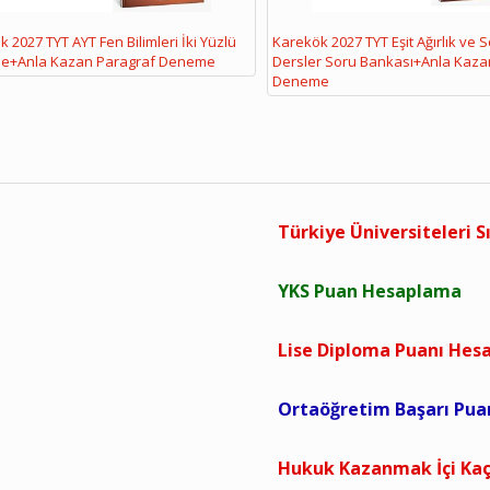
 2027 TYT AYT Fen Bilimleri İki Yüzlü
Karekök 2027 TYT Eşit Ağırlık ve 
e+Anla Kazan Paragraf Deneme
Dersler Soru Bankası+Anla Kaza
Deneme
Türkiye Üniversiteleri S
YKS Puan Hesaplama
Lise Diploma Puanı He
Ortaöğretim Başarı Pu
Hukuk Kazanmak İçi Kaç