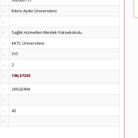
:
302000115
:
Kıbrıs Aydın Üniversitesi
:
:
Sağlık Hizmetleri Meslek Yüksekokulu
:
KKTC Üniversitesi
:
TYT
:
2
:
196,07250
:
269,02494
:
:
42
: