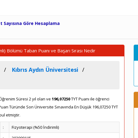
et Sayısına Göre Hesaplama
imli) Bölümü Taban Puanı ve Başarı Sırası Nedir
Kıbrıs Aydın Üniversitesi
Öğrenim Süresi 2 yıl olan ve
196,07250
TYT Puanı ile öğrenci
YT Puan Türünde Son Üniversite Sınavında En Düşük 196,07250 TYT
l etmiştir.
:
Fizyoterapi (%50 İndirimli)