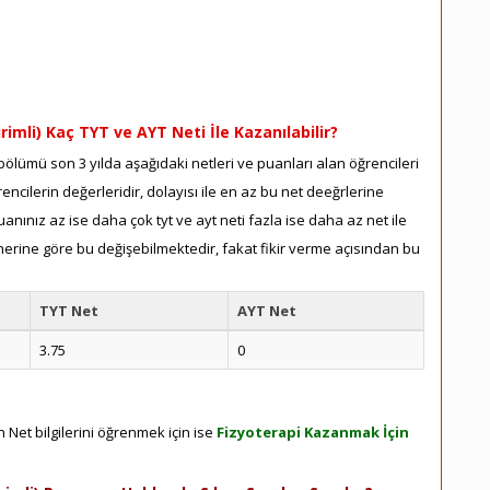
rimli) Kaç TYT ve AYT Neti İle Kazanılabilir?
ölümü son 3 yılda aşağıdaki netleri ve puanları alan öğrencileri
ncilerin değerleridir, dolayısı ile en az bu net deeğrlerine
nınız az ise daha çok tyt ve ayt neti fazla ise daha az net ile
herine göre bu değişebilmektedir, fakat fikir verme açısından bu
TYT Net
AYT Net
3.75
0
 Net bilgilerini öğrenmek için ise
Fizyoterapi Kazanmak İçin