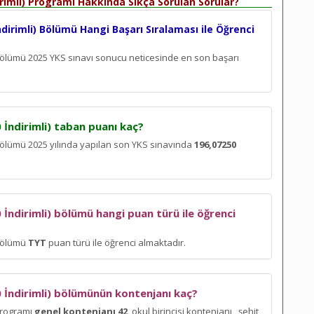
irimli) Programı Hakkında Sıkça Sorulan Sorular?
ndirimli) Bölümü Hangi Başarı Sıralaması ile Öğrenci
i) Bölümü 2025 YKS sınavı sonucu neticesinde en son
başarı
 İndirimli) taban puanı kaç?
) Bölümü 2025 yılında yapılan son YKS sınavında
196,07250
 İndirimli) bölümü hangi puan türü ile öğrenci
 bölümü
TYT
puan türü ile öğrenci almaktadır.
0 İndirimli) bölümünün kontenjanı kaç?
 programı
genel kontenjanı 42
, okul birincisi kontenjanı
, şehit