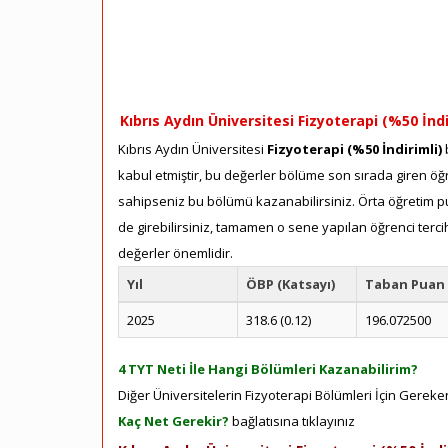
Kıbrıs Aydın Üniversitesi Fizyoterapi (%50 İndi
Kıbrıs Aydın Üniversitesi
Fizyoterapi (%50 İndirimli)
b
kabul etmiştir, bu değerler bölüme son sırada giren öğre
sahipseniz bu bölümü kazanabilirsiniz. Örta öğretim pua
de girebilirsiniz, tamamen o sene yapılan öğrenci terci
değerler önemlidir.
Yıl
ÖBP (Katsayı)
Taban Puan
2025
318.6 (0.12)
196.072500
4 TYT Neti İle Hangi Bölümleri Kazanabilirim?
Diğer Üniversitelerin Fizyoterapi Bölümleri İçin Gereken
Kaç Net Gerekir?
bağlatısına tıklayınız