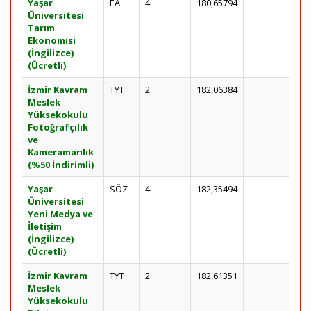
Yaşar
EA
4
180,65794
Üniversitesi
Tarım
Ekonomisi
(İngilizce)
(Ücretli)
İzmir Kavram
TYT
2
182,06384
Meslek
Yüksekokulu
Fotoğrafçılık
ve
Kameramanlık
(%50 İndirimli)
Yaşar
SÖZ
4
182,35494
Üniversitesi
Yeni Medya ve
İletişim
(İngilizce)
(Ücretli)
İzmir Kavram
TYT
2
182,61351
Meslek
Yüksekokulu