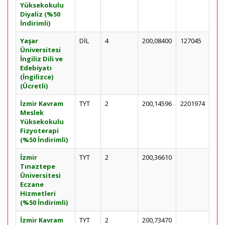
Yüksekokulu
Diyaliz (%50
İndirimli)
Yaşar
DİL
4
200,08400
127045
Üniversitesi
İngiliz Dili ve
Edebiyatı
(İngilizce)
(Ücretli)
İzmir Kavram
TYT
2
200,14596
2201974
Meslek
Yüksekokulu
Fizyoterapi
(%50 İndirimli)
İzmir
TYT
2
200,36610
Tınaztepe
Üniversitesi
Eczane
Hizmetleri
(%50 İndirimli)
İzmir Kavram
TYT
2
200,73470