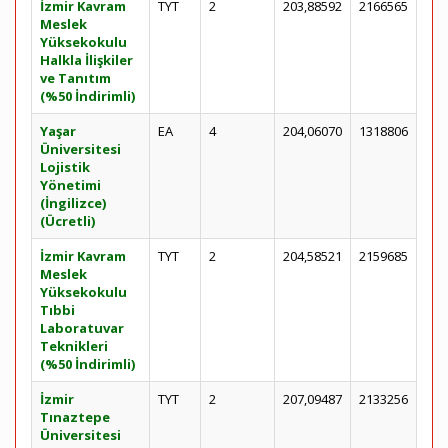
İzmir Kavram
TYT
2
203,88592
2166565
Meslek
Yüksekokulu
Halkla İlişkiler
ve Tanıtım
(%50 İndirimli)
Yaşar
EA
4
204,06070
1318806
Üniversitesi
Lojistik
Yönetimi
(İngilizce)
(Ücretli)
İzmir Kavram
TYT
2
204,58521
2159685
Meslek
Yüksekokulu
Tıbbi
Laboratuvar
Teknikleri
(%50 İndirimli)
İzmir
TYT
2
207,09487
2133256
Tınaztepe
Üniversitesi