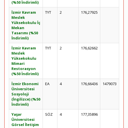
(%50 İndirimli)
İzmir Kavram
TYT
2
176,27925
Meslek
Yüksekokulu İç
Mekan
Tasarımı (%50
İndirimli)
İzmir Kavram
TYT
2
176,62662
Meslek
Yüksekokulu
Mimari
Restorasyon
(%50 İndirimli)
İzmir Ekonomi
EA
4
176,66436
1479073
Üniversitesi
Sosyoloji
(İngilizce) (%50
İndirimli)
Yaşar
SÖZ
4
177,35896
Üniversitesi
Görsel İletişim