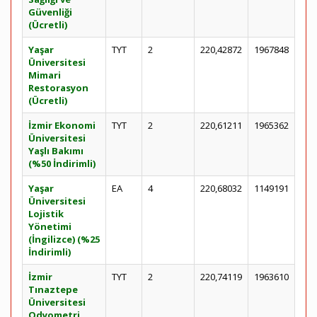
Güvenliği
(Ücretli)
Yaşar
TYT
2
220,42872
1967848
Üniversitesi
Mimari
Restorasyon
(Ücretli)
İzmir Ekonomi
TYT
2
220,61211
1965362
Üniversitesi
Yaşlı Bakımı
(%50 İndirimli)
Yaşar
EA
4
220,68032
1149191
Üniversitesi
Lojistik
Yönetimi
(İngilizce) (%25
İndirimli)
İzmir
TYT
2
220,74119
1963610
Tınaztepe
Üniversitesi
Odyometri