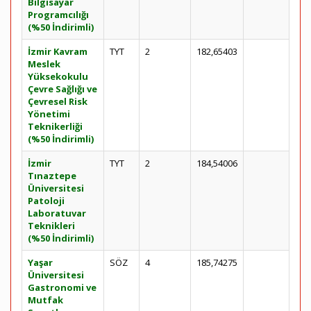
Bilgisayar
Programcılığı
(%50 İndirimli)
İzmir Kavram
TYT
2
182,65403
Meslek
Yüksekokulu
Çevre Sağlığı ve
Çevresel Risk
Yönetimi
Teknikerliği
(%50 İndirimli)
İzmir
TYT
2
184,54006
Tınaztepe
Üniversitesi
Patoloji
Laboratuvar
Teknikleri
(%50 İndirimli)
Yaşar
SÖZ
4
185,74275
Üniversitesi
Gastronomi ve
Mutfak