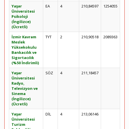
Yaşar
EA
4
210,84597
1254055
Üniversitesi
Psikoloji
(İngilizce)
(Ücretli)
İzmir Kavram
TYT
2
210,90518
2089363
Meslek
Yüksekokulu
Bankacılık ve
Sigortacılık
(%50 İndirimli)
Yaşar
SÖZ
4
211,18457
Üniversitesi
Radyo,
Televizyon ve
Sinema
(İngilizce)
(Ücretli)
Yaşar
DİL
4
213,06146
Üniversitesi
Turizm