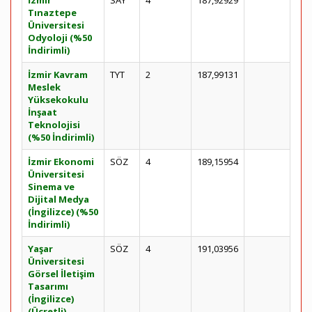
İzmir
SAY
4
187,92929
Tınaztepe
Üniversitesi
Odyoloji (%50
İndirimli)
İzmir Kavram
TYT
2
187,99131
Meslek
Yüksekokulu
İnşaat
Teknolojisi
(%50 İndirimli)
İzmir Ekonomi
SÖZ
4
189,15954
Üniversitesi
Sinema ve
Dijital Medya
(İngilizce) (%50
İndirimli)
Yaşar
SÖZ
4
191,03956
Üniversitesi
Görsel İletişim
Tasarımı
(İngilizce)
(Ücretli)