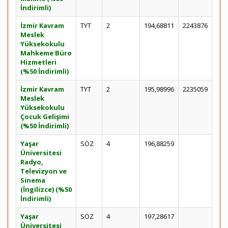
İndirimli)
İzmir Kavram
TYT
2
194,68811
2243876
Meslek
Yüksekokulu
Mahkeme Büro
Hizmetleri
(%50 İndirimli)
İzmir Kavram
TYT
2
195,98996
2235059
Meslek
Yüksekokulu
Çocuk Gelişimi
(%50 İndirimli)
Yaşar
SÖZ
4
196,88259
Üniversitesi
Radyo,
Televizyon ve
Sinema
(İngilizce) (%50
İndirimli)
Yaşar
SÖZ
4
197,28617
Üniversitesi