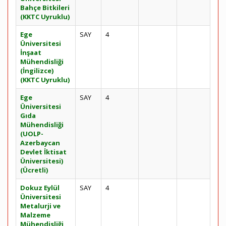
Bahçe Bitkileri
(KKTC Uyruklu)
Ege
SAY
4
Üniversitesi
İnşaat
Mühendisliği
(İngilizce)
(KKTC Uyruklu)
Ege
SAY
4
Üniversitesi
Gıda
Mühendisliği
(UOLP-
Azerbaycan
Devlet İktisat
Üniversitesi)
(Ücretli)
Dokuz Eylül
SAY
4
Üniversitesi
Metalurji ve
Malzeme
Mühendisliği