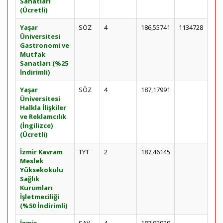
Sanatları
(Ücretli)
Yaşar
SÖZ
4
186,55741
1134728
Üniversitesi
Gastronomi ve
Mutfak
Sanatları (%25
İndirimli)
Yaşar
SÖZ
4
187,17991
Üniversitesi
Halkla İlişkiler
ve Reklamcılık
(İngilizce)
(Ücretli)
İzmir Kavram
TYT
2
187,46145
Meslek
Yüksekokulu
Sağlık
Kurumları
İşletmeciliği
(%50 İndirimli)