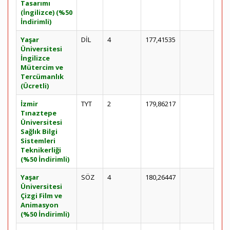
Tasarımı
(İngilizce) (%50
İndirimli)
Yaşar
DİL
4
177,41535
Üniversitesi
İngilizce
Mütercim ve
Tercümanlık
(Ücretli)
İzmir
TYT
2
179,86217
Tınaztepe
Üniversitesi
Sağlık Bilgi
Sistemleri
Teknikerliği
(%50 İndirimli)
Yaşar
SÖZ
4
180,26447
Üniversitesi
Çizgi Film ve
Animasyon
(%50 İndirimli)