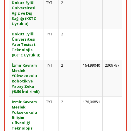
Dokuz Eylül
TYT
2
Üniversitesi
Ağız ve Diş
Sağlığı (KKTC
Uyruklu)
Dokuz Eylül
TYT
2
Üniversitesi
Yapı Tesisat
Teknolojisi
(KKTC Uyruklu)
İzmir Kavram
TYT
2
164,99040
2309797
Meslek
Yüksekokulu
Robotik ve
Yapay Zeka
(%50 İndirimli)
İzmir Kavram
TYT
2
176,06851
Meslek
Yüksekokulu
Bilişim
Güvenliği
Teknolojisi