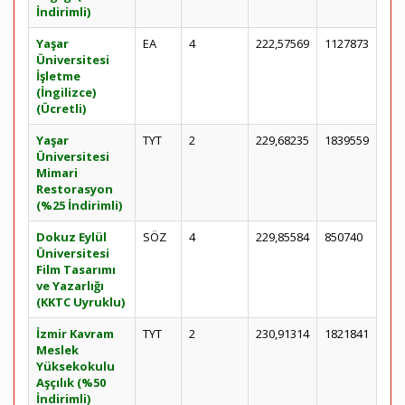
İndirimli)
Yaşar
EA
4
222,57569
1127873
Üniversitesi
İşletme
(İngilizce)
(Ücretli)
Yaşar
TYT
2
229,68235
1839559
Üniversitesi
Mimari
Restorasyon
(%25 İndirimli)
Dokuz Eylül
SÖZ
4
229,85584
850740
Üniversitesi
Film Tasarımı
ve Yazarlığı
(KKTC Uyruklu)
İzmir Kavram
TYT
2
230,91314
1821841
Meslek
Yüksekokulu
Aşçılık (%50
İndirimli)