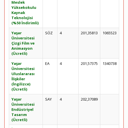
Meslek
Yüksekokulu
Kaynak
Teknolojisi
(%50 İndirimli)
Yaşar
SÖZ
4
201,35813
1065523
Üniversitesi
Çizgi Film ve
Animasyon
(Ücretli)
Yaşar
EA
4
201,57375
1340738
Üniversitesi
Uluslararası
İlişkiler
(İngilizce)
(Ücretli)
Yaşar
SAY
4
202,37089
Üniversitesi
Endüstriyel
Tasarım
(Ücretli)