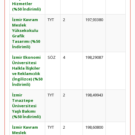
Hizmetler
(%50 İndirimli)
İzmir Kavram
TYT
2
197,93380
Meslek
Yüksekokulu
Grafik
Tasarımı (%50
İndirimli)
İzmir Ekonomi
SÖZ
4
198,29087
Üniversitesi
Halkla İlişkiler
ve Reklamcılık
(İngilizce) (%50
İndirimli)
İzmir
TYT
2
198,49943
Tınaztepe
Üniversitesi
Yaşlı Bakımı
(%50 İndirimli)
İzmir Kavram
TYT
2
198,60800
Meslek