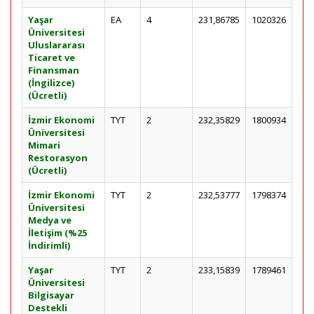
Yaşar
EA
4
231,86785
1020326
Üniversitesi
Uluslararası
Ticaret ve
Finansman
(İngilizce)
(Ücretli)
İzmir Ekonomi
TYT
2
232,35829
1800934
Üniversitesi
Mimari
Restorasyon
(Ücretli)
İzmir Ekonomi
TYT
2
232,53777
1798374
Üniversitesi
Medya ve
İletişim (%25
İndirimli)
Yaşar
TYT
2
233,15839
1789461
Üniversitesi
Bilgisayar
Destekli