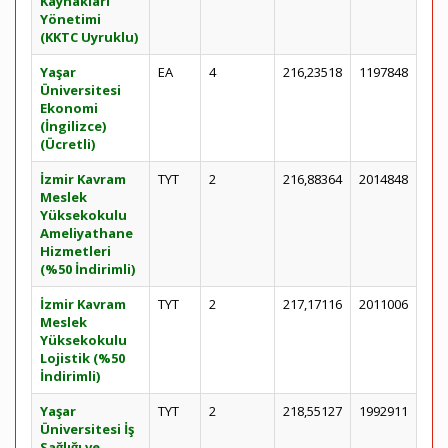
Kaynakları
Yönetimi
(KKTC Uyruklu)
Yaşar
EA
4
216,23518
1197848
Üniversitesi
Ekonomi
(İngilizce)
(Ücretli)
İzmir Kavram
TYT
2
216,88364
2014848
Meslek
Yüksekokulu
Ameliyathane
Hizmetleri
(%50 İndirimli)
İzmir Kavram
TYT
2
217,17116
2011006
Meslek
Yüksekokulu
Lojistik (%50
İndirimli)
Yaşar
TYT
2
218,55127
1992911
Üniversitesi İş
Sağlığı ve