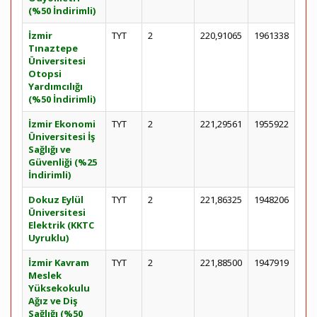
(%50 İndirimli)
İzmir
TYT
2
220,91065
1961338
Tınaztepe
Üniversitesi
Otopsi
Yardımcılığı
(%50 İndirimli)
İzmir Ekonomi
TYT
2
221,29561
1955922
Üniversitesi İş
Sağlığı ve
Güvenliği (%25
İndirimli)
Dokuz Eylül
TYT
2
221,86325
1948206
Üniversitesi
Elektrik (KKTC
Uyruklu)
İzmir Kavram
TYT
2
221,88500
1947919
Meslek
Yüksekokulu
Ağız ve Diş
Sağlığı (%50