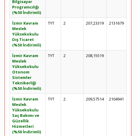
Bilgisayar
Programcılığı
(%50 İndirimli)
İzmir Kavram
TYT
2
207,23319
2131679
Meslek
Yüksekokulu
Dış Ticaret
(%50 İndirimli)
İzmir Kavram
TYT
2
208,15519
Meslek
Yüksekokulu
Otonom
Sistemler
Teknikerliği
(%50 İndirimli)
İzmir Kavram
TYT
2
209,57514
2104941
Meslek
Yüksekokulu
Saç Bakımı ve
Güzellik
Hizmetleri
(%50 İndirimli)