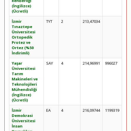
Rehberliği
(İngilizce)
(Ücretli)
İzmir
TYT
2
213,47034
Tınaztepe
Üniversitesi
Ortopedik
Protez ve
Ortez (%50
İndirimli)
Yaşar
SAY
4
214,96991
996027
Üniversitesi
Tarım
Makineleri ve
Teknolojileri
Mühendisliği
(İngilizce)
(Ücretli)
İzmir
EA
4
216,09744
1199319
Demokrasi
Üniversitesi
İnsan