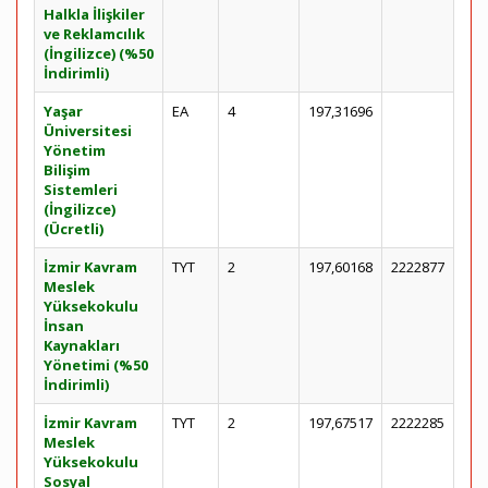
Halkla İlişkiler
ve Reklamcılık
(İngilizce) (%50
İndirimli)
Yaşar
EA
4
197,31696
Üniversitesi
Yönetim
Bilişim
Sistemleri
(İngilizce)
(Ücretli)
İzmir Kavram
TYT
2
197,60168
2222877
Meslek
Yüksekokulu
İnsan
Kaynakları
Yönetimi (%50
İndirimli)
İzmir Kavram
TYT
2
197,67517
2222285
Meslek
Yüksekokulu
Sosyal