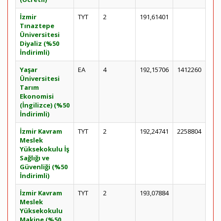
İzmir
TYT
2
191,61401
Tınaztepe
Üniversitesi
Diyaliz (%50
İndirimli)
Yaşar
EA
4
192,15706
1412260
Üniversitesi
Tarım
Ekonomisi
(İngilizce) (%50
İndirimli)
İzmir Kavram
TYT
2
192,24741
2258804
Meslek
Yüksekokulu İş
Sağlığı ve
Güvenliği (%50
İndirimli)
İzmir Kavram
TYT
2
193,07884
Meslek
Yüksekokulu
Makine (%50