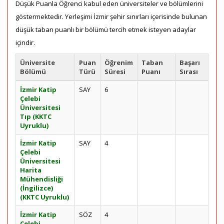
Düşük Puanla Öğrenci kabul eden üniversiteler ve bölümlerini
göstermektedir. Yerleşimi İzmir şehir sınırları içerisinde bulunan
düşük taban puanlı bir bölümü tercih etmek isteyen adaylar
içindir.
Üniversite
Puan
Öğrenim
Taban
Başarı
Bölümü
Türü
Süresi
Puanı
Sırası
İzmir Katip
SAY
6
Çelebi
Üniversitesi
Tıp (KKTC
Uyruklu)
İzmir Katip
SAY
4
Çelebi
Üniversitesi
Harita
Mühendisliği
(İngilizce)
(KKTC Uyruklu)
İzmir Katip
SÖZ
4
Çelebi