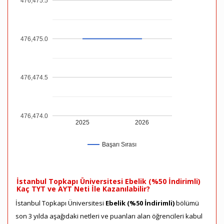
476,475.5
476,475.0
476,474.5
476,474.0
2025
2026
Başarı Sırası
İstanbul Topkapı Üniversitesi Ebelik (%50 İndirimli)
Kaç TYT ve AYT Neti İle Kazanılabilir?
İstanbul Topkapı Üniversitesi
Ebelik (%50 İndirimli)
bölümü
son 3 yılda aşağıdaki netleri ve puanları alan öğrencileri kabul