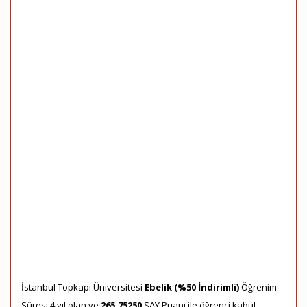
İstanbul Topkapı Üniversitesi
Ebelik (%50 İndirimli)
Öğrenim
Süresi 4 yıl olan ve
265,75250
SAY Puanı ile öğrenci kabul