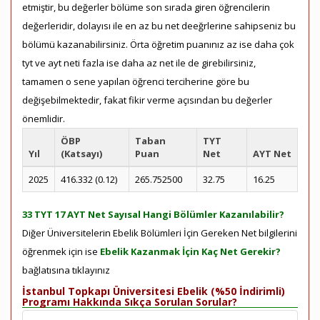
etmiştir, bu değerler bölüme son sırada giren öğrencilerin
değerleridir, dolayısı ile en az bu net deeğrlerine sahipseniz bu
bölümü kazanabilirsiniz. Örta öğretim puanınız az ise daha çok
tyt ve ayt neti fazla ise daha az net ile de girebilirsiniz,
tamamen o sene yapılan öğrenci terciherine göre bu
değişebilmektedir, fakat fikir verme açısından bu değerler
önemlidir.
ÖBP
Taban
TYT
Yıl
(Katsayı)
Puan
Net
AYT Net
2025
416.332 (0.12)
265.752500
32.75
16.25
33 TYT 17 AYT Net Sayısal Hangi Bölümler Kazanılabilir?
Diğer Üniversitelerin Ebelik Bölümleri İçin Gereken Net bilgilerini
öğrenmek için ise
Ebelik Kazanmak İçin Kaç Net Gerekir?
bağlatısına tıklayınız
İstanbul Topkapı Üniversitesi Ebelik (%50 İndirimli)
Programı Hakkında Sıkça Sorulan Sorular?