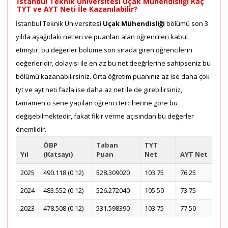
İstanbul Teknik Üniversitesi Uçak Mühendisliği Kaç
TYT ve AYT Neti İle Kazanılabilir?
İstanbul Teknik Üniversitesi
Uçak Mühendisliği
bölümü son 3
yılda aşağıdaki netleri ve puanları alan öğrencileri kabul
etmiştir, bu değerler bölüme son sırada giren öğrencilerin
değerleridir, dolayısı ile en az bu net deeğrlerine sahipseniz bu
bölümü kazanabilirsiniz. Örta öğretim puanınız az ise daha çok
tyt ve ayt neti fazla ise daha az net ile de girebilirsiniz,
tamamen o sene yapılan öğrenci terciherine göre bu
değişebilmektedir, fakat fikir verme açısından bu değerler
önemlidir.
ÖBP
Taban
TYT
Yıl
(Katsayı)
Puan
Net
AYT Net
2025
490.118 (0.12)
528.309020
103.75
76.25
2024
483.552 (0.12)
526.272040
105.50
73.75
2023
478.508 (0.12)
531.598390
103.75
77.50