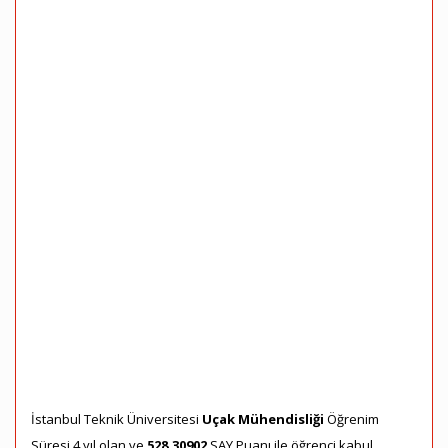
İstanbul Teknik Üniversitesi
Uçak Mühendisliği
Öğrenim
Süresi 4 yıl olan ve
528,30902
SAY Puanı ile öğrenci kabul