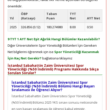
önemlidir.
ÖBP
Taban
TYT
Yıl
(Katsayı)
Puan
Net
AYT Net
2025
326.856 (0.12)
180.274980
8.00
0.50
9 TYT 1 AYT Net Eşit Ağırlık Hangi Bölümler Kazanılabilir?
Diğer Üniversitelerin Spor Yöneticiliği Bölümleri İçin Gereken
Net bilgilerini öğrenmek için ise
Spor Yöneticiliği Kazanmak
İçin Kaç Net Gerekir?
bağlatısına tıklayınız
İstanbul Sabahattin Zaim Üniversitesi Spor
Yöneticiliği (%50 İndirimli) Programı Hakkında Sıkça
Sorulan Sorular?
İstanbul Sabahattin Zaim Üniversitesi Spor
Yöneticiliği (%50 İndirimli) Bölümü Hangi Başarı
Sıralaması ile Öğrenci Alıyor?
İstanbul Sabahattin Zaim Üniversitesi Spor Yöneticiliği
(%50 İndirimli) Bölümü 2025 YKS sınavı sonucu neticesinde
en son
başarı sıralaması ile öğrenci kabul etmiştir.