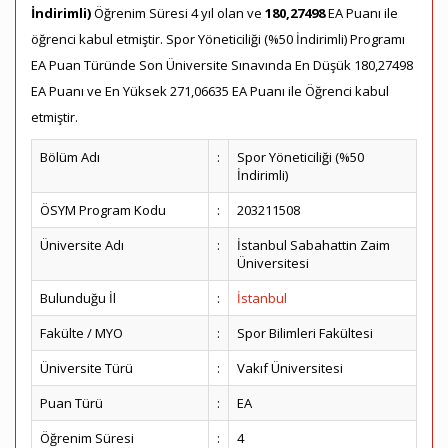
İndirimli)
Öğrenim Süresi 4 yıl olan ve
180,27498
EA Puanı ile
öğrenci kabul etmiştir. Spor Yöneticiliği (%50 İndirimli) Programı
EA Puan Türünde Son Üniversite Sınavında En Düşük 180,27498
EA Puanı ve En Yüksek 271,06635 EA Puanı ile Öğrenci kabul
etmiştir.
Bölüm Adı
:
Spor Yöneticiliği (%50
İndirimli)
ÖSYM Program Kodu
:
203211508
Üniversite Adı
:
İstanbul Sabahattin Zaim
Üniversitesi
Bulunduğu İl
:
İstanbul
Fakülte / MYO
:
Spor Bilimleri Fakültesi
Üniversite Türü
:
Vakıf Üniversitesi
Puan Türü
:
EA
Öğrenim Süresi
:
4