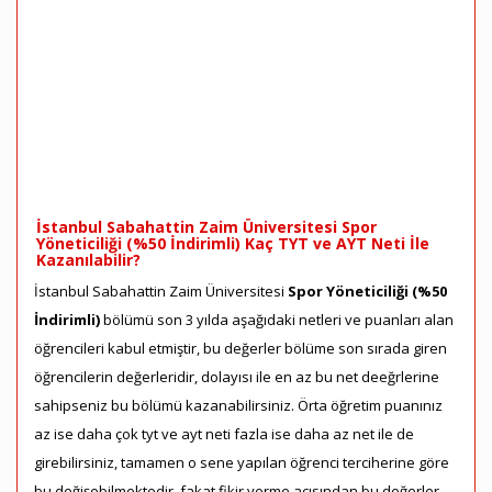
İstanbul Sabahattin Zaim Üniversitesi Spor
Yöneticiliği (%50 İndirimli) Kaç TYT ve AYT Neti İle
Kazanılabilir?
İstanbul Sabahattin Zaim Üniversitesi
Spor Yöneticiliği (%50
İndirimli)
bölümü son 3 yılda aşağıdaki netleri ve puanları alan
öğrencileri kabul etmiştir, bu değerler bölüme son sırada giren
öğrencilerin değerleridir, dolayısı ile en az bu net deeğrlerine
sahipseniz bu bölümü kazanabilirsiniz. Örta öğretim puanınız
az ise daha çok tyt ve ayt neti fazla ise daha az net ile de
girebilirsiniz, tamamen o sene yapılan öğrenci terciherine göre
bu değişebilmektedir, fakat fikir verme açısından bu değerler