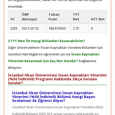
önemlidir.
ÖBP
Taban
TYT
Yıl
(Katsayı)
Puan
Net
AYT Net
2025
252.5 (0.12)
183.672650
2.75
0
3 TYT Neti İle Hangi Bölümleri Kazanabilirim?
Diğer Üniversitelerin İnsan Kaynakları Yönetimi Bölümleri İçin
Gereken Net bilgilerini öğrenmek için ise
İnsan Kaynakları
Yönetimi Kazanmak İçin Kaç Net Gerekir?
bağlatısına
tıklayınız
İstanbul Okan Üniversitesi İnsan Kaynakları Yönetimi
(%50 İndirimli) Programı Hakkında Sıkça Sorulan
Sorular?
İstanbul Okan Üniversitesi İnsan Kaynakları
Yönetimi (%50 İndirimli) Bölümü Hangi Başarı
Sıralaması ile Öğrenci Alıyor?
İstanbul Okan Üniversitesi İnsan Kaynakları Yönetimi (%50
İndirimli) Bölümü 2025 YKS sınavı sonucu neticesinde en