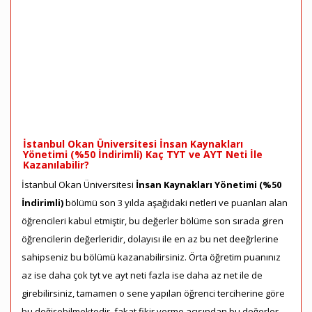
İstanbul Okan Üniversitesi İnsan Kaynakları
Yönetimi (%50 İndirimli) Kaç TYT ve AYT Neti İle
Kazanılabilir?
İstanbul Okan Üniversitesi
İnsan Kaynakları Yönetimi (%50
İndirimli)
bölümü son 3 yılda aşağıdaki netleri ve puanları alan
öğrencileri kabul etmiştir, bu değerler bölüme son sırada giren
öğrencilerin değerleridir, dolayısı ile en az bu net deeğrlerine
sahipseniz bu bölümü kazanabilirsiniz. Örta öğretim puanınız
az ise daha çok tyt ve ayt neti fazla ise daha az net ile de
girebilirsiniz, tamamen o sene yapılan öğrenci terciherine göre
bu değişebilmektedir, fakat fikir verme açısından bu değerler