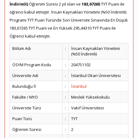
İndirimli)
Öğrenim Süresi 2 yıl olan ve
183,67265
TYT Puanı ile
öğrenci kabul etmiştir. İnsan Kaynakları Yönetimi (%50 İndirimli)
Programı TYT Puan Türünde Son Üniversite Sınavında En Düşük
183,67265 TYT Puanı ve En Yüksek 295,44310 TYT Puanı ile
Öğrenci kabul etmiştir.
Bölüm Adı
:
İnsan Kaynakları Yönetimi
(%50 İndirimli)
ÖSYM Program Kodu
:
204751102
Üniversite Adı
:
İstanbul Okan Üniversitesi
Bulunduğu İl
:
İstanbul
Fakülte / MYO
:
Meslek Yüksekokulu
Üniversite Türü
:
Vakıf Üniversitesi
Puan Türü
:
TYT
Öğrenim Süresi
:
2