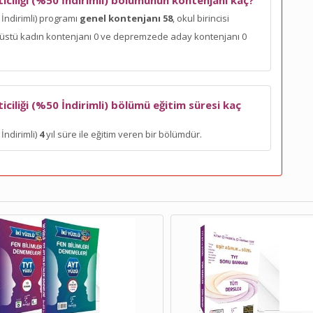
iciliği (%50 İndirimli) bölümünün kontenjanı kaç?
 İndirimli) programı
genel kontenjanı 58
, okul birincisi
yaş üstü kadın kontenjanı 0 ve depremzede aday kontenjanı 0
iciliği (%50 İndirimli) bölümü eğitim süresi kaç
İndirimli)
4
yıl süre ile eğitim veren bir bölümdür.