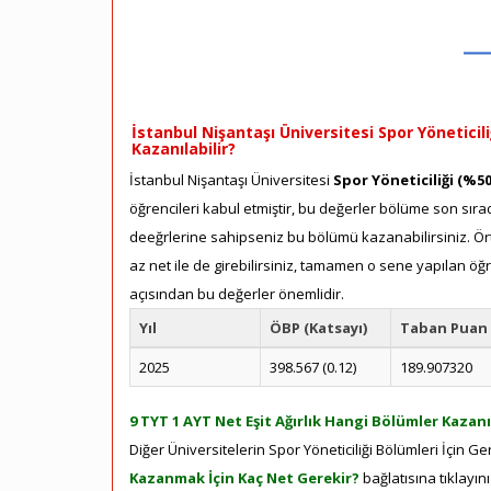
İstanbul Nişantaşı Üniversitesi Spor Yöneticili
Kazanılabilir?
İstanbul Nişantaşı Üniversitesi
Spor Yöneticiliği (%50
öğrencileri kabul etmiştir, bu değerler bölüme son sırad
deeğrlerine sahipseniz bu bölümü kazanabilirsiniz. Ört
az net ile de girebilirsiniz, tamamen o sene yapılan öğ
açısından bu değerler önemlidir.
Yıl
ÖBP (Katsayı)
Taban Puan
2025
398.567 (0.12)
189.907320
9 TYT 1 AYT Net Eşit Ağırlık Hangi Bölümler Kazanı
Diğer Üniversitelerin Spor Yöneticiliği Bölümleri İçin G
Kazanmak İçin Kaç Net Gerekir?
bağlatısına tıklayın