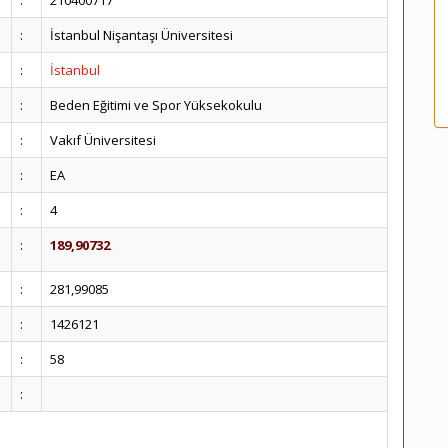
:
210400717
:
İstanbul Nişantaşı Üniversitesi
:
İstanbul
:
Beden Eğitimi ve Spor Yüksekokulu
:
Vakıf Üniversitesi
:
EA
:
4
:
189,90732
:
281,99085
:
1426121
:
58
: