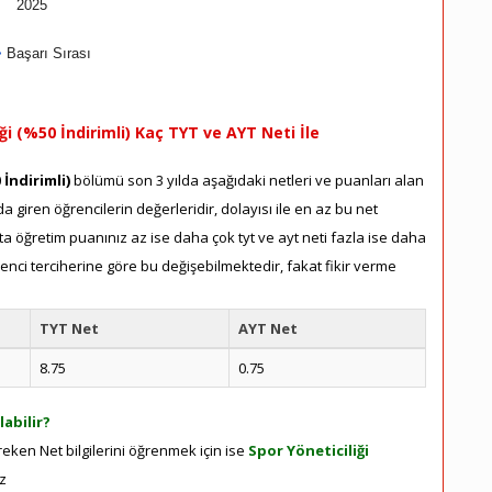
2025
Başarı Sırası
ği (%50 İndirimli) Kaç TYT ve AYT Neti İle
 İndirimli)
bölümü son 3 yılda aşağıdaki netleri ve puanları alan
a giren öğrencilerin değerleridir, dolayısı ile en az bu net
a öğretim puanınız az ise daha çok tyt ve ayt neti fazla ise daha
renci terciherine göre bu değişebilmektedir, fakat fikir verme
TYT Net
AYT Net
8.75
0.75
labilir?
ereken Net bilgilerini öğrenmek için ise
Spor Yöneticiliği
ız