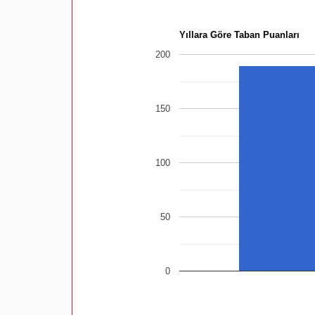
Yıllara Göre Taban Puanları
200
150
100
50
0