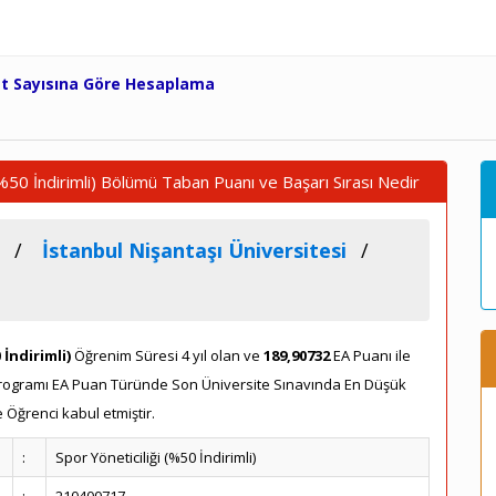
et Sayısına Göre Hesaplama
 (%50 İndirimli) Bölümü Taban Puanı ve Başarı Sırası Nedir
İstanbul Nişantaşı Üniversitesi
 İndirimli)
Öğrenim Süresi 4 yıl olan ve
189,90732
EA Puanı ile
li) Programı EA Puan Türünde Son Üniversite Sınavında En Düşük
 Öğrenci kabul etmiştir.
:
Spor Yöneticiliği (%50 İndirimli)