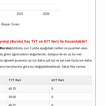
2025
2026
Başarı Sırası
oloji (Burslu) Kaç TYT ve AYT Neti İle Kazanılabilir?
(Burslu)
bölümü son 3 yılda aşağıdaki netleri ve puanları alan
a giren öğrencilerin değerleridir, dolayısı ile en az bu net
a öğretim puanınız az ise daha çok tyt ve ayt neti fazla ise daha
renci terciherine göre bu değişebilmektedir, fakat fikir verme
TYT Net
AYT Net
43.75
0
39.00
0
40.25
0