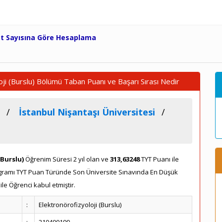
et Sayısına Göre Hesaplama
oji (Burslu) Bölümü Taban Puanı ve Başarı Sırası Nedir
İstanbul Nişantaşı Üniversitesi
(Burslu)
Öğrenim Süresi 2 yıl olan ve
313,63248
TYT Puanı ile
Programı TYT Puan Türünde Son Üniversite Sınavında En Düşük
le Öğrenci kabul etmiştir.
:
Elektronörofizyoloji (Burslu)