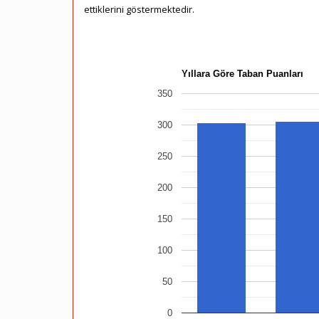
ettiklerini göstermektedir.
Yıllara Göre Taban Puanları
350
300
250
200
150
100
50
0