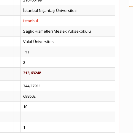
:
210400199
:
İstanbul Nişantaşı Üniversitesi
:
İstanbul
:
Sağlık Hizmetleri Meslek Yüksekokulu
:
Vakıf Üniversitesi
:
TYT
:
2
:
313,63248
:
344,27911
:
698602
:
10
:
:
1