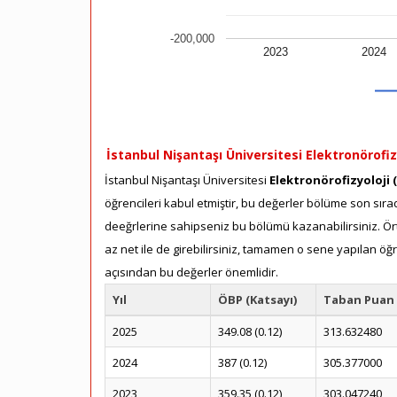
-200,000
2023
2024
İstanbul Nişantaşı Üniversitesi Elektronörofizy
İstanbul Nişantaşı Üniversitesi
Elektronörofizyoloji 
öğrencileri kabul etmiştir, bu değerler bölüme son sırad
deeğrlerine sahipseniz bu bölümü kazanabilirsiniz. Ört
az net ile de girebilirsiniz, tamamen o sene yapılan öğ
açısından bu değerler önemlidir.
Yıl
ÖBP (Katsayı)
Taban Puan
2025
349.08 (0.12)
313.632480
2024
387 (0.12)
305.377000
2023
359.35 (0.12)
303.047240