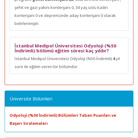
şehit ve gazi yakını kontenjanı 0, 34 yaş üstü kadın
kontenjanı 0 ve depremzede aday kontenjanı 0 olarak
belirlenmiştir.
İstanbul Medipol Üniversitesi Odyoloji (%50
İndirimli) bölümü eğitim süresi kaç yıldır?
İstanbul Medipol Üniversitesi Odyoloji (%50 İndirimli)
4
yıl
süre ile eğitim veren bir bölümdür.
Üniversite Bölümleri
Odyoloji (%50 İndirimli) Bölümleri Taban Puanları ve
Başarı Sıralamaları