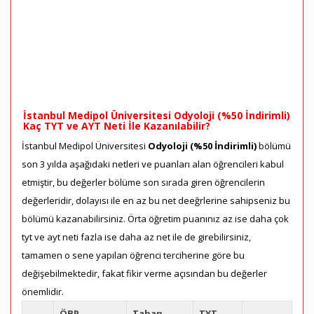
İstanbul Medipol Üniversitesi Odyoloji (%50 İndirimli)
Kaç TYT ve AYT Neti İle Kazanılabilir?
İstanbul Medipol Üniversitesi
Odyoloji (%50 İndirimli)
bölümü
son 3 yılda aşağıdaki netleri ve puanları alan öğrencileri kabul
etmiştir, bu değerler bölüme son sırada giren öğrencilerin
değerleridir, dolayısı ile en az bu net deeğrlerine sahipseniz bu
bölümü kazanabilirsiniz. Örta öğretim puanınız az ise daha çok
tyt ve ayt neti fazla ise daha az net ile de girebilirsiniz,
tamamen o sene yapılan öğrenci terciherine göre bu
değişebilmektedir, fakat fikir verme açısından bu değerler
önemlidir.
ÖBP
Taban
TYT