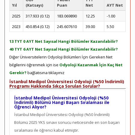
Yıl
(Katsayı)
Puan
Net
AYT Net
2025
317.933 (0.12)
183.069890
12.25
-1.00
2023
450.854 (0.12)
245.607610
39.00
5.50
13 TYT 0 AYT Net Sayısal Hangi Bölümler Kazanılabilir?
40 TYT 6 AYT Net Sayısal Hangi Bölümler Kazanılabilir?
Diğer Üniversitelerin Odyoloji Bölümleri İçin Gereken Net
bilgilerini öğrenmek için ise
Odyoloji Kazanmak İçin Kaç Net
Gerekir?
bağlatısına tıklayınız
İstanbul Medipol Üniversitesi Odyoloji (%50 İndirimli)
Programı Hakkında Sıkça Sorulan Sorular?
İstanbul Medipol Üniversitesi Odyoloji (%50
İndirimli) Bölümü Hangi Başarı Sıralaması ile
Öğrenci Alıyor?
İstanbul Medipol Üniversitesi Odyoloji (%50 İndirimli)
Bölümü 2025 YKS sınavı sonucu neticesinde en son
başarı
sıralaması ile öğrenci kabul etmiştir.