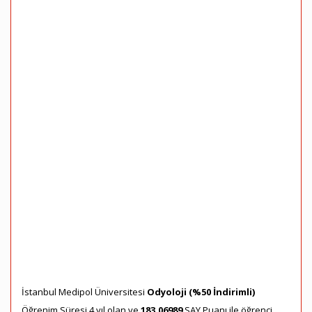
İstanbul Medipol Üniversitesi
Odyoloji (%50 İndirimli)
Öğrenim Süresi 4 yıl olan ve
183,06989
SAY Puanı ile öğrenci