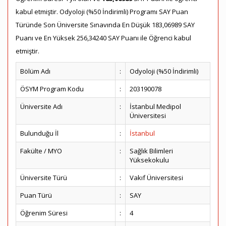
kabul etmiştir. Odyoloji (%50 İndirimli) Programı SAY Puan
Türünde Son Üniversite Sınavında En Düşük 183,06989 SAY
Puanı ve En Yüksek 256,34240 SAY Puanı ile Öğrenci kabul
etmiştir.
Bölüm Adı
:
Odyoloji (%50 İndirimli)
ÖSYM Program Kodu
:
203190078
Üniversite Adı
:
İstanbul Medipol
Üniversitesi
Bulunduğu İl
:
İstanbul
Fakülte / MYO
:
Sağlık Bilimleri
Yüksekokulu
Üniversite Türü
:
Vakıf Üniversitesi
Puan Türü
:
SAY
Öğrenim Süresi
:
4