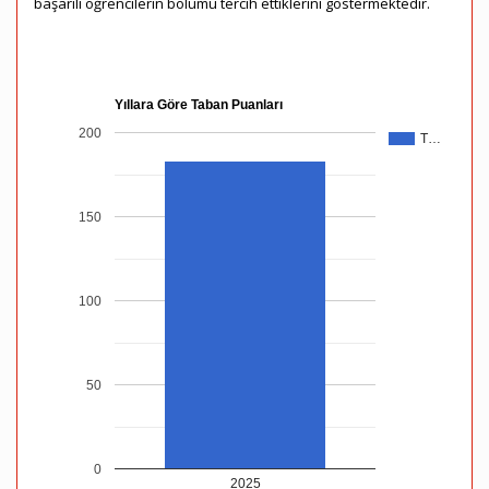
başarılı öğrencilerin bölümü tercih ettiklerini göstermektedir.
Yıllara Göre Taban Puanları
200
T…
150
100
50
0
2025