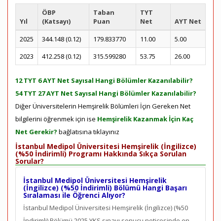
ÖBP
Taban
TYT
Yıl
(Katsayı)
Puan
Net
AYT Net
2025
344.148 (0.12)
179.833770
11.00
5.00
2023
412.258 (0.12)
315.599280
53.75
26.00
12 TYT 6 AYT Net Sayısal Hangi Bölümler Kazanılabilir?
54 TYT 27 AYT Net Sayısal Hangi Bölümler Kazanılabilir?
Diğer Üniversitelerin Hemşirelik Bölümleri İçin Gereken Net
bilgilerini öğrenmek için ise
Hemşirelik Kazanmak İçin Kaç
Net Gerekir?
bağlatısına tıklayınız
İstanbul Medipol Üniversitesi Hemşirelik (İngilizce)
(%50 İndirimli) Programı Hakkında Sıkça Sorulan
Sorular?
İstanbul Medipol Üniversitesi Hemşirelik
(İngilizce) (%50 İndirimli) Bölümü Hangi Başarı
Sıralaması ile Öğrenci Alıyor?
İstanbul Medipol Üniversitesi Hemşirelik (İngilizce) (%50
İndirimli) Bölümü 2025 YKS sınavı sonucu neticesinde en