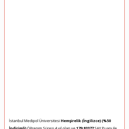
İstanbul Medipol Üniversitesi
Hemşirelik (İngilizce) (%50
İndirimli)
Öğrenim Süresi 4 yıl olan ve
179,83377
SAY Puanı ile