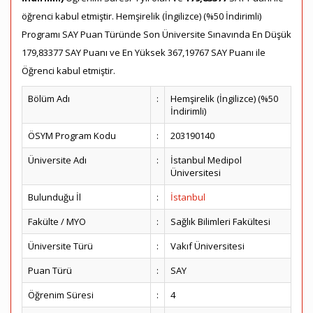
öğrenci kabul etmiştir. Hemşirelik (İngilizce) (%50 İndirimli)
Programı SAY Puan Türünde Son Üniversite Sınavında En Düşük
179,83377 SAY Puanı ve En Yüksek 367,19767 SAY Puanı ile
Öğrenci kabul etmiştir.
Bölüm Adı
:
Hemşirelik (İngilizce) (%50
İndirimli)
ÖSYM Program Kodu
:
203190140
Üniversite Adı
:
İstanbul Medipol
Üniversitesi
Bulunduğu İl
:
İstanbul
Fakülte / MYO
:
Sağlık Bilimleri Fakültesi
Üniversite Türü
:
Vakıf Üniversitesi
Puan Türü
:
SAY
Öğrenim Süresi
:
4