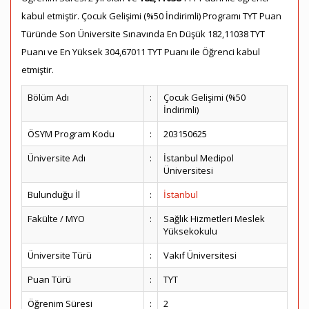
kabul etmiştir. Çocuk Gelişimi (%50 İndirimli) Programı TYT Puan
Türünde Son Üniversite Sınavında En Düşük 182,11038 TYT
Puanı ve En Yüksek 304,67011 TYT Puanı ile Öğrenci kabul
etmiştir.
Bölüm Adı
:
Çocuk Gelişimi (%50
İndirimli)
ÖSYM Program Kodu
:
203150625
Üniversite Adı
:
İstanbul Medipol
Üniversitesi
Bulunduğu İl
:
İstanbul
Fakülte / MYO
:
Sağlık Hizmetleri Meslek
Yüksekokulu
Üniversite Türü
:
Vakıf Üniversitesi
Puan Türü
:
TYT
Öğrenim Süresi
:
2