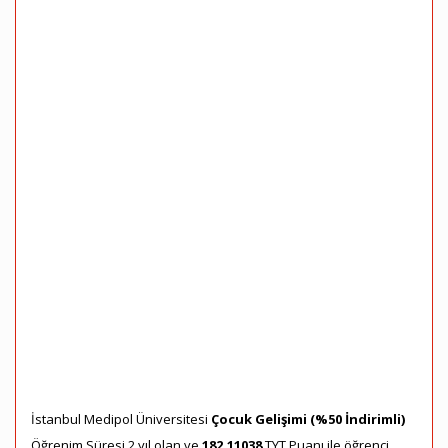
İstanbul Medipol Üniversitesi
Çocuk Gelişimi (%50 İndirimli)
Öğrenim Süresi 2 yıl olan ve
182,11038
TYT Puanı ile öğrenci