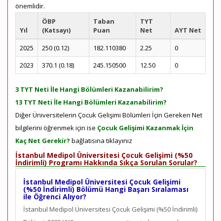
önemlidir.
ÖBP
Taban
TYT
Yıl
(Katsayı)
Puan
Net
AYT Net
2025
250 (0.12)
182.110380
2.25
0
2023
370.1 (0.18)
245.150500
12.50
0
3 TYT Neti İle Hangi Bölümleri Kazanabilirim?
13 TYT Neti İle Hangi Bölümleri Kazanabilirim?
Diğer Üniversitelerin Çocuk Gelişimi Bölümleri İçin Gereken Net
bilgilerini öğrenmek için ise
Çocuk Gelişimi Kazanmak İçin
Kaç Net Gerekir?
bağlatısına tıklayınız
İstanbul Medipol Üniversitesi Çocuk Gelişimi (%50
İndirimli) Programı Hakkında Sıkça Sorulan Sorular?
İstanbul Medipol Üniversitesi Çocuk Gelişimi
(%50 İndirimli) Bölümü Hangi Başarı Sıralaması
ile Öğrenci Alıyor?
İstanbul Medipol Üniversitesi Çocuk Gelişimi (%50 İndirimli)